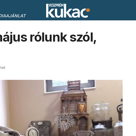
DIAAJÁNLAT
ájus rólunk szól,
let