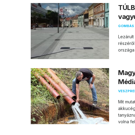
TÚLB
vagy
GOMBÁS 
Lezárul
részéről
országa 
Magya
Média
VESZPR
Mit muta
akkucég
tanyázn
volna fel.