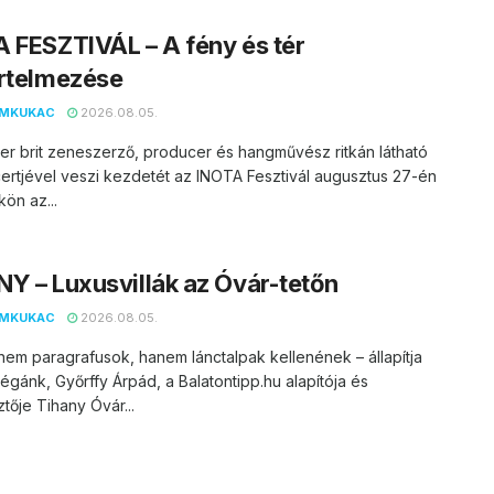
 FESZTIVÁL – A fény és tér
rtelmezése
EMKUKAC
2026.08.05.
er brit zeneszerző, producer és hangművész ritkán látható
ertjével veszi kezdetét az INOTA Fesztivál augusztus 27-én
kön az...
Y – Luxusvillák az Óvár-tetőn
EMKUKAC
2026.08.05.
nem paragrafusok, hanem lánctalpak kellenének – állapítja
égánk, Győrffy Árpád, a Balatontipp.hu alapítója és
tője Tihany Óvár...