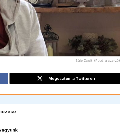
Süle Zsolt. (Fotó: a szerző)
Megosztom a Twitteren
lmezése
vagyunk