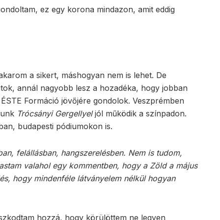
gondoltam, ez egy korona mindazon, amit eddig
akarom a sikert, máshogyan nem is lehet. De
utok, annál nagyobb lesz a hozadéka, hogy jobban
az ÉSTE Formáció jövőjére gondolok. Veszprémben
osunk
Trócsányi Gergellyel
jól működik a színpadon.
an, budapesti pódiumokon is.
an, felállásban, hangszerelésben. Nem is tudom,
lvastam valahol egy kommentben, hogy a Zöld a május
s, hogy mindenféle látványelem nélkül hogyan
gaszkodtam hozzá, hogy körülöttem ne legyen