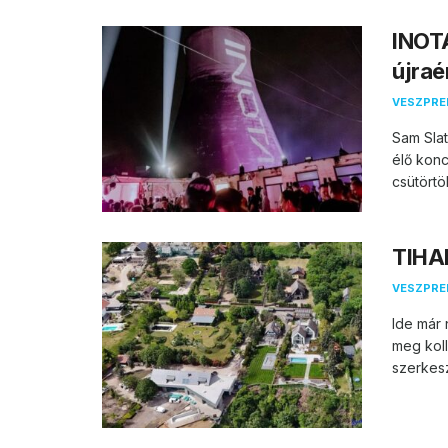
INOTA
újraé
VESZPR
Sam Slat
élő konc
csütörtö
TIHAN
VESZPR
Ide már 
meg koll
szerkesz