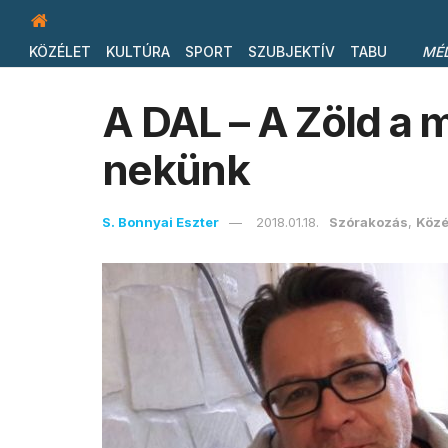
KÖZÉLET
KULTÚRA
SPORT
SZUBJEKTÍV
TABU
MÉ
A DAL – A Zöld a m
nekünk
S. Bonnyai Eszter
2018.01.18.
Szórakozás
,
Közé