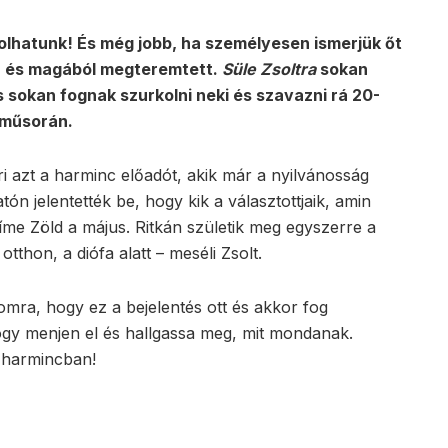
olhatunk! És még jobb, ha személyesen ismerjük őt
an és magából megteremtett.
Süle Zsoltra
sokan
s sokan fognak szurkolni neki és szavazni rá 20-
 műsorán.
ri azt a harminc előadót, akik már a nyilvánosság
atón jelentették be, hogy kik a választottjaik, amin
címe Zöld a május. Ritkán születik meg egyszerre a
tthon, a diófa alatt – meséli Zsolt.
mra, hogy ez a bejelentés ott és akkor fog
gy menjen el és hallgassa meg, mit mondanak.
a harmincban!