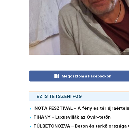
Megosztom a Facebookon
EZ IS TETSZENI FOG
INOTA FESZTIVÁL – A fény és tér újraérte
TIHANY – Luxusvillák az Óvár-tetőn
TÚLBETONOZVA – Beton és térkő országa 