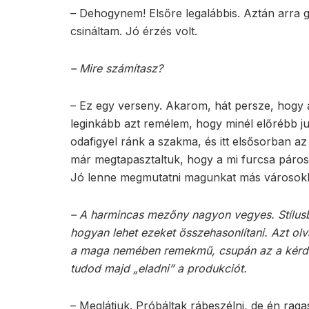
– Dehogynem! Elsőre legalábbis. Aztán arra 
csináltam. Jó érzés volt.
– Mire számítasz?
– Ez egy verseny. Akarom, hát persze, hogy 
leginkább azt remélem, hogy minél előrébb j
odafigyel ránk a szakma, és itt elsősorban 
már megtapasztaltuk, hogy a mi furcsa pár
Jó lenne megmutatni magunkat más városokb
– A harmincas mezőny nagyon vegyes. Stílusb
hogyan lehet ezeket összehasonlítani. Azt o
a maga nemében remekmű, csupán az a kérdé
tudod majd „eladni” a produkciót.
– Meglátjuk. Próbáltak rábeszélni, de én ra