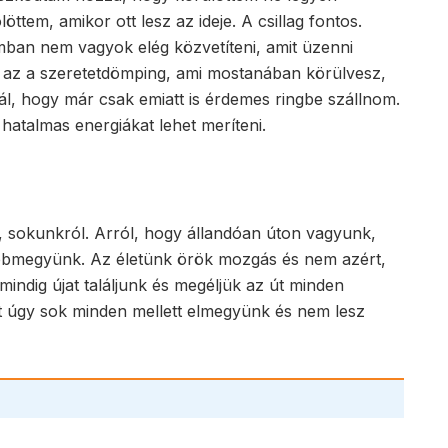
öttem, amikor ott lesz az ideje. A csillag fontos.
n nem vagyok elég közvetíteni, amit üzenni
s, az a szeretetdömping, ami mostanában körülvesz,
rál, hogy már csak emiatt is érdemes ringbe szállnom.
 hatalmas energiákat lehet meríteni.
m, sokunkról. Arról, hogy állandóan úton vagyunk,
bbmegyünk. Az életünk örök mozgás és nem azért,
indig újat találjunk és megéljük az út minden
rt úgy sok minden mellett elmegyünk és nem lesz