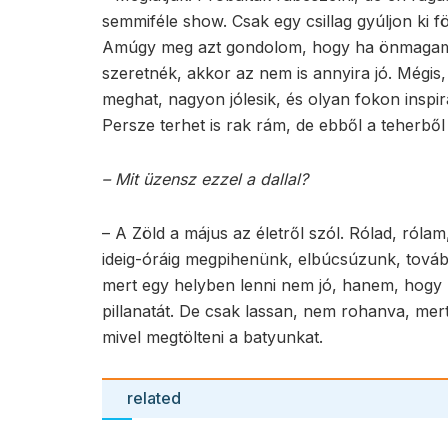
semmiféle show. Csak egy csillag gyúljon ki föl
Amúgy meg azt gondolom, hogy ha önmagamba
szeretnék, akkor az nem is annyira jó. Mégi
meghat, nagyon jólesik, és olyan fokon inspi
Persze terhet is rak rám, de ebből a teherből
– Mit üzensz ezzel a dallal?
– A Zöld a május az életről szól. Rólad, róla
ideig-óráig megpihenünk, elbúcsúzunk, tová
mert egy helyben lenni nem jó, hanem, hogy m
pillanatát. De csak lassan, nem rohanva, me
mivel megtölteni a batyunkat.
related