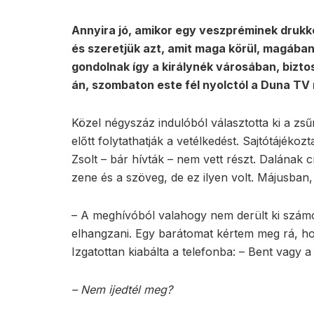
Annyira jó, amikor egy veszpréminek drukk
és szeretjük azt, amit maga körül, magáb
gondolnak így a királynék városában, bizto
án, szombaton este fél nyolctól a Duna TV
Közel négyszáz indulóból választotta ki a zsű
előtt folytathatják a vetélkedést. Sajtótájékozt
Zsolt – bár hívták – nem vett részt. Dalának 
zene és a szöveg, de ez ilyen volt. Májusban, o
– A meghívóból valahogy nem derült ki számo
elhangzani. Egy barátomat kértem meg rá, ho
Izgatottan kiabálta a telefonba: – Bent vagy 
– Nem ijedtél meg?