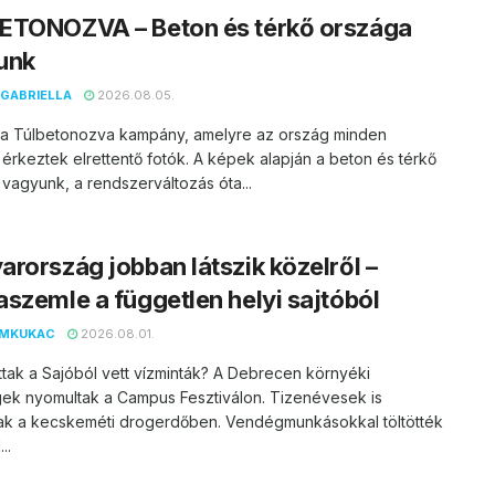
ETONOZVA – Beton és térkő országa
unk
GABRIELLA
2026.08.05.
t a Túlbetonozva kampány, amelyre az ország minden
 érkeztek elrettentő fotók. A képek alapján a beton és térkő
vagyunk, a rendszerváltozás óta...
rország jobban látszik közelről –
szemle a független helyi sajtóból
EMKUKAC
2026.08.01.
ttak a Sajóból vett vízminták? A Debrecen környéki
ek nyomultak a Campus Fesztiválon. Tizenévesek is
ak a kecskeméti drogerdőben. Vendégmunkásokkal töltötték
..