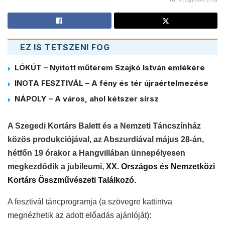
EZ IS TETSZENI FOG
LÓKÚT – Nyitott műterem Szajkó István emlékére
INOTA FESZTIVÁL – A fény és tér újraértelmezése
NÁPOLY – A város, ahol kétszer sírsz
A Szegedi Kortárs Balett és a Nemzeti Táncszínház
közös produkciójával, az Abszurdiával május 28-án,
hétfőn 19 órakor a Hangvillában ünnepélyesen
megkezdődik a jubileumi,
XX. Országos és Nemzetközi
Kortárs Összművészeti Találkozó.
A fesztivál táncprogramja (a szövegre kattintva
megnézhetik az adott előadás ajánlóját):