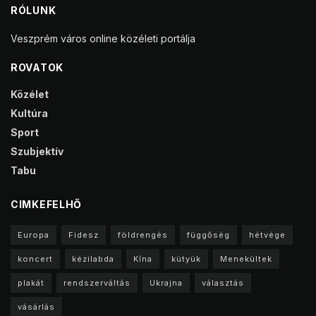
RÓLUNK
Veszprém város online közéleti portálja
ROVATOK
Közélet
Kultúra
Sport
Szubjektív
Tabu
CIMKEFELHŐ
Europa
Fidesz
földrengés
függőség
hétvége
koncert
kézilabda
Kína
kütyük
Menekültek
plakát
rendszerváltás
Ukrajna
választás
vásárlás