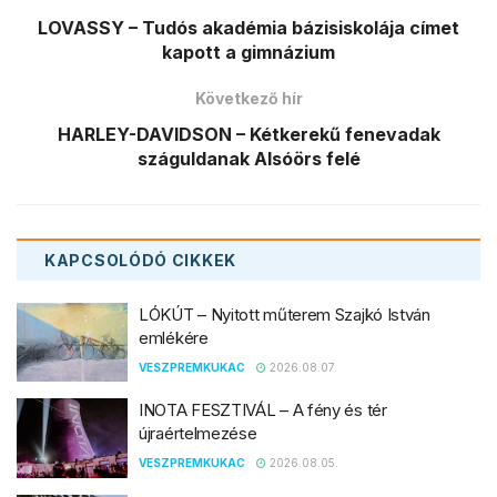
LOVASSY – Tudós akadémia bázisiskolája címet
kapott a gimnázium
Következő hír
HARLEY-DAVIDSON – Kétkerekű fenevadak
száguldanak Alsóörs felé
KAPCSOLÓDÓ
CIKKEK
LÓKÚT – Nyitott műterem Szajkó István
emlékére
VESZPREMKUKAC
2026.08.07.
INOTA FESZTIVÁL – A fény és tér
újraértelmezése
VESZPREMKUKAC
2026.08.05.