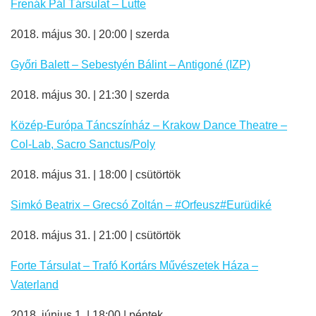
Frenák Pál Társulat – Lutte
2018. május 30. | 20:00 | szerda
Győri Balett – Sebestyén Bálint – Antigoné (IZP)
2018. május 30. | 21:30 | szerda
Közép-Európa Táncszínház – Krakow Dance Theatre –
Col-Lab, Sacro Sanctus/Poly
2018. május 31. | 18:00 | csütörtök
Simkó Beatrix – Grecsó Zoltán – #Orfeusz#Eurüdiké
2018. május 31. | 21:00 | csütörtök
Forte Társulat – Trafó Kortárs Művészetek Háza –
Vaterland
2018. június 1. | 18:00 | péntek