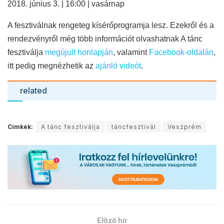
2018. június 3. | 16:00 | vasárnap
A fesztivál
nak rengeteg kísérőprogramja lesz. Ezekről és a
rendezvényről
még több információt olvashatnak
A tánc
fesztiválja
megújult honlapján
,
valamint
Facebook-oldalán
,
itt pedig megnézhetik az
ajánló videót
.
related
Címkék:
A tánc fesztiválja
táncfesztivál
Veszprém
Előző hír