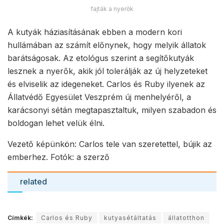
fajták a nyerők
A kutyák háziasításának ebben a modern kori
hullámában az számít előnynek, hogy melyik állatok
barátságosak. Az etológus szerint a segítőkutyák
lesznek a nyerők, akik jól tolerálják az új helyzeteket
és elviselik az idegeneket. Carlos és Ruby ilyenek az
Állatvédő Egyesület Veszprém új menhelyéről, a
karácsonyi sétán megtapasztaltuk, milyen szabadon és
boldogan lehet velük élni.
Vezető képünkön: Carlos tele van szeretettel, bújik az
emberhez. Fotók: a szerző
related
Címkék:
Carlos és Ruby
kutyasétáltatás
állatotthon