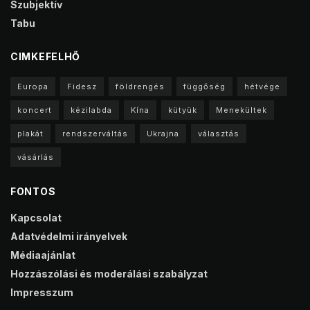
Szubjektív
Tabu
CIMKEFELHŐ
Europa
Fidesz
földrengés
függőség
hétvége
koncert
kézilabda
Kína
kütyük
Menekültek
plakát
rendszerváltás
Ukrajna
választás
vásárlás
FONTOS
Kapcsolat
Adatvédelmi irányelvek
Médiaajánlat
Hozzászólási és moderálási szabályzat
Impresszum