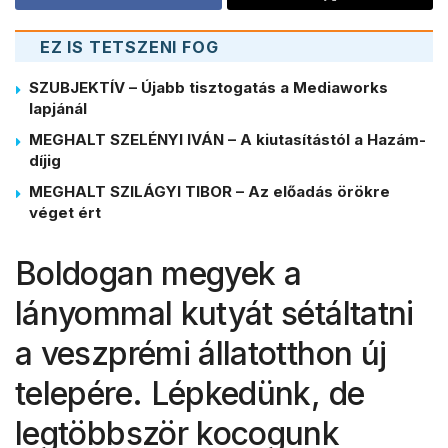
EZ IS TETSZENI FOG
SZUBJEKTÍV – Újabb tisztogatás a Mediaworks
lapjánál
MEGHALT SZELÉNYI IVÁN – A kiutasítástól a Hazám-
díjig
MEGHALT SZILÁGYI TIBOR – Az előadás örökre
véget ért
Boldogan megyek a
lányommal kutyát sétáltatni
a veszprémi állatotthon új
telepére. Lépkedünk, de
legtöbbször kocogunk