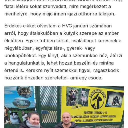
fiatal létére sokat szenvedett, mire megérkezett a
menhelyre, hogy majd innen igazi otthonra találjon.
Érdekes cikket olvastam a HVG januári számában
arról, hogy átalakulóban a kutyák szerepe az ember
életében. Egyre többen társat, családtagot keresnek a
négylábúban, egyfajta társ-, gyerek- vagy
unokapótlékot. Egy lényt, aki a szemünkbe néz, átérzi
a hangulatunkat is, lehet hozzá beszélni és mintha
értené is. Kerekre nyílt szemekkel figyel, ragaszkodik
hozzánk önzetlen szeretettel, ami egy csoda.