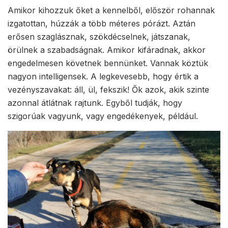
Amikor kihozzuk őket a kennelből, először rohannak
izgatottan, húzzák a több méteres pórázt. Aztán
erősen szaglásznak, szökdécselnek, játszanak,
örülnek a szabadságnak. Amikor kifáradnak, akkor
engedelmesen követnek bennünket. Vannak köztük
nagyon intelligensek. A legkevesebb, hogy értik a
vezényszavakat: áll, ül, fekszik! Ők azok, akik szinte
azonnal átlátnak rajtunk. Egyből tudják, hogy
szigorúak vagyunk, vagy engedékenyek, például.