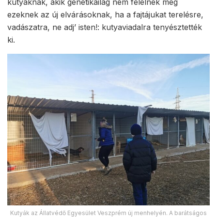
kutyáknak, akik genetikailag nem felelnek meg
ezeknek az új elvárásoknak, ha a fajtájukat terelésre,
vadászatra, ne adj’ isten!: kutyaviadalra tenyésztették
ki.
Kutyák az Állatvédő Egyesület Veszprém új menhelyén. A barátságos