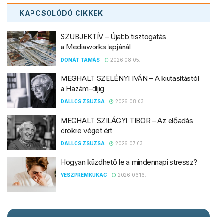
KAPCSOLÓDÓ
CIKKEK
SZUBJEKTÍV – Újabb tisztogatás
a Mediaworks lapjánál
DONÁT TAMÁS
2026.08.05.
MEGHALT SZELÉNYI IVÁN – A kiutasítástól
a Hazám-díjig
DALLOS ZSUZSA
2026.08.03.
MEGHALT SZILÁGYI TIBOR – Az előadás
örökre véget ért
DALLOS ZSUZSA
2026.07.03.
Hogyan küzdhető le a mindennapi stressz?
VESZPREMKUKAC
2026.06.16.