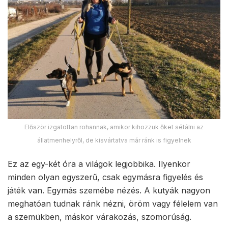
Először izgatottan rohannak, amikor kihozzuk őket sétálni az
állatmenhelyről, de kisvártatva már ránk is figyelnek
Ez az egy-két óra a világok legjobbika. Ilyenkor
minden olyan egyszerű, csak egymásra figyelés és
játék van. Egymás szemébe nézés. A kutyák nagyon
meghatóan tudnak ránk nézni, öröm vagy félelem van
a szemükben, máskor várakozás, szomorúság.