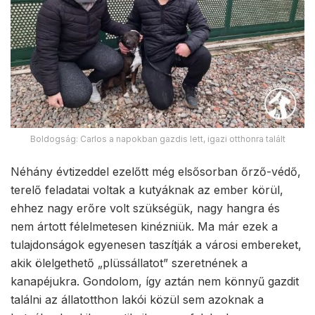
Boldogság: Carlos a napokban gazdis lett, igazi otthonra talált
Néhány évtizeddel ezelőtt még elsősorban őrző-védő,
terelő feladatai voltak a kutyáknak az ember körül,
ehhez nagy erőre volt szükségük, nagy hangra és
nem ártott félelmetesen kinézniük. Ma már ezek a
tulajdonságok egyenesen taszítják a városi embereket,
akik ölelgethető „plüssállatot” szeretnének a
kanapéjukra. Gondolom, így aztán nem könnyű gazdit
találni az állatotthon lakói közül sem azoknak a