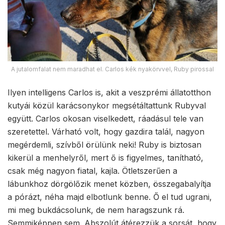
A jutalomfalat nem maradhat el. Carlos kék nyakörvvel, Ruby pirossal
Ilyen intelligens Carlos is, akit a veszprémi állatotthon
kutyái közül karácsonykor megsétáltattunk Rubyval
együtt. Carlos okosan viselkedett, ráadásul tele van
szeretettel. Várható volt, hogy gazdira talál, nagyon
megérdemli, szívből örülünk neki! Ruby is biztosan
kikerül a menhelyről, mert ő is figyelmes, tanítható,
csak még nagyon fiatal, kajla. Ötletszerűen a
lábunkhoz dörgölőzik menet közben, összegabalyítja
a pórázt, néha majd elbotlunk benne. Ő el tud ugrani,
mi meg bukdácsolunk, de nem haragszunk rá.
Semmiképpen sem. Abszolút átérezzük a sorsát, hogy