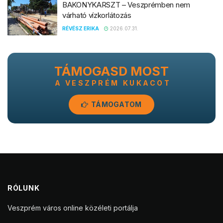
BAKONYKARSZT – Veszprémben nem
várható vízkorlátozás
RÉVÉSZ ERIKA
2026.07.31.
TÁMOGASD MOST
A VESZPRÉM KUKACOT
TÁMOGATOM
RÓLUNK
Veszprém város online közéleti portálja