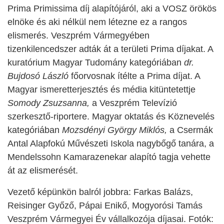
Prima Primissima díj alapítójáról, aki a VOSZ örökös
elnöke és aki nélkül nem létezne ez a rangos
elismerés. Veszprém Vármegyében
tizenkilencedszer adták át a területi Prima díjakat. A
kuratórium Magyar Tudomány kategóriában
dr.
Bujdosó László
főorvosnak ítélte a Prima díjat. A
Magyar ismeretterjesztés és média kitüntetettje
Somody Zsuzsanna,
a Veszprém Televízió
szerkesztő-riportere. Magyar oktatás és Köznevelés
kategóriában
Mozsdényi György Miklós,
a Csermák
Antal Alapfokú Művészeti Iskola nagybőgő tanára, a
Mendelssohn Kamarazenekar alapító tagja vehette
át az elismerését.
Vezető képünkön balról jobbra: Farkas Balázs,
Reisinger Győző, Pápai Enikő, Mogyorósi Tamás
Veszprém Vármegyei Év vállalkozója díjasai. Fotók: