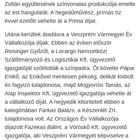
Zoltán együttesének színvonalas produkciója emelte
az est hangulatát. A hegedűművész, prímás tíz
évvel ezelőtt vehette át a Prima díjat.
Utána kerültek átadásra a Veszprém Vármegyei Év
Vállalkozója díjak. Ebben az évben először
Reisinger Győzőt,
a Locargo Nemzetközi
Szállítmányozó és Logisztikai Kft. ügyvezető
igazgatóját szólították a színpadra. Őt követte
Pápai
Enikő,
az Enikővel mentesen pékség, delikát kisbolt
és fagyizó tulajdonosa, majd
Mogyorósi Tamás,
az
Alap Inspektor Kft. ügyvezető igazgatója vehette át
a vállalkozó díját. A negyedik kitüntetett ebben a
kategóriában
Farkas Balázs,
a Készenlét Zrt.
tulajdonosa volt. Az Országos Év Vállalkozója
díjazott
Fazekas Bálint,
a Vöröskő Kft. ügyvezető
igazgatója, aki Veszprém Vármegyét képviselve a