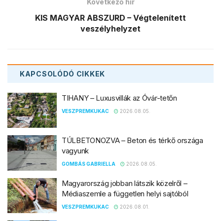
Következő hír
KIS MAGYAR ABSZURD – Végtelenített
veszélyhelyzet
KAPCSOLÓDÓ
CIKKEK
TIHANY – Luxusvillák az Óvár-tetőn
VESZPREMKUKAC
2026.08.05.
TÚLBETONOZVA – Beton és térkő országa
vagyunk
GOMBÁS GABRIELLA
2026.08.05.
Magyarország jobban látszik közelről –
Médiaszemle a független helyi sajtóból
VESZPREMKUKAC
2026.08.01.