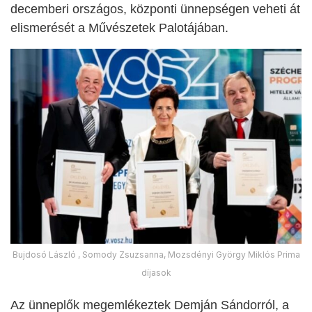
decemberi országos, központi ünnepségen veheti át
elismerését a Művészetek Palotájában.
Bujdosó László , Somody Zsuzsanna, Mozsdényi György Miklós Prima
díjasok
Az ünneplők megemlékeztek Demján Sándorról, a