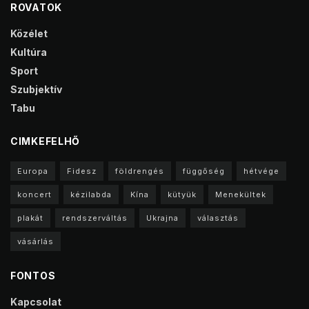
ROVATOK
Közélet
Kultúra
Sport
Szubjektív
Tabu
CIMKEFELHŐ
Europa
Fidesz
földrengés
függőség
hétvége
koncert
kézilabda
Kína
kütyük
Menekültek
plakát
rendszerváltás
Ukrajna
választás
vásárlás
FONTOS
Kapcsolat