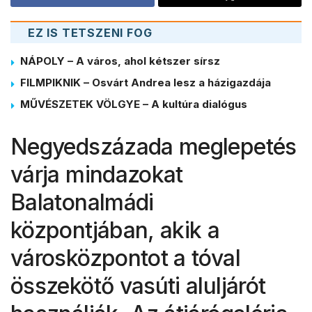
EZ IS TETSZENI FOG
NÁPOLY – A város, ahol kétszer sírsz
FILMPIKNIK – Osvárt Andrea lesz a házigazdája
MŰVÉSZETEK VÖLGYE – A kultúra dialógus
Negyedszázada meglepetés
várja mindazokat
Balatonalmádi
központjában, akik a
városközpontot a tóval
összekötő vasúti aluljárót