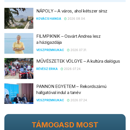
NÁPOLY – A város, ahol kétszer sírsz
KOVÁCS HANGA
2026.08.04.
FILMPIKNIK – Osvárt Andrea lesz
a házigazdája
VESZPREMKUKAC
2026.07.31.
MŰVÉSZETEK VÖLGYE – A kultúra dialógus
RÉVÉSZ ERIKA
2026.07.24.
PANNON EGYETEM – Rekordszámú
hallgatóval indul a tanév
VESZPREMKUKAC
2026.07.24.
TÁMOGASD MOST