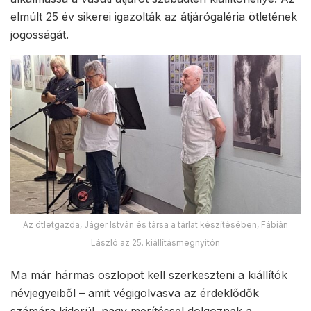
elmúlt 25 év sikerei igazolták az átjárógaléria ötletének
jogosságát.
Az ötletgazda, Jáger István és társa a tárlat készítésében, Fábián
László az 25. kiállításmegnyitón
Ma már hármas oszlopot kell szerkeszteni a kiállítók
névjegyeiből – amit végigolvasva az érdeklődők