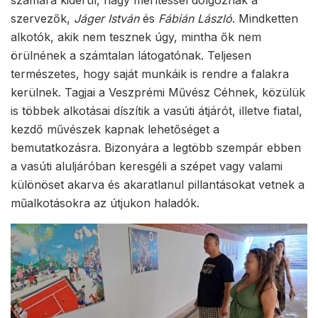
számára kiderül, nagy merítéssel dolgoznak a
szervezők,
Jáger István
és
Fábián László
. Mindketten
alkotók, akik nem tesznek úgy, mintha ők nem
örülnének a számtalan látogatónak. Teljesen
természetes, hogy saját munkáik is rendre a falakra
kerülnek. Tagjai a Veszprémi Művész Céhnek, közülük
is többek alkotásai díszítik a vasúti átjárót, illetve fiatal,
kezdő művészek kapnak lehetőséget a
bemutatkozásra. Bizonyára a legtöbb szempár ebben
a vasúti aluljáróban keresgéli a szépet vagy valami
különöset akarva és akaratlanul pillantásokat vetnek a
műalkotásokra az útjukon haladók.