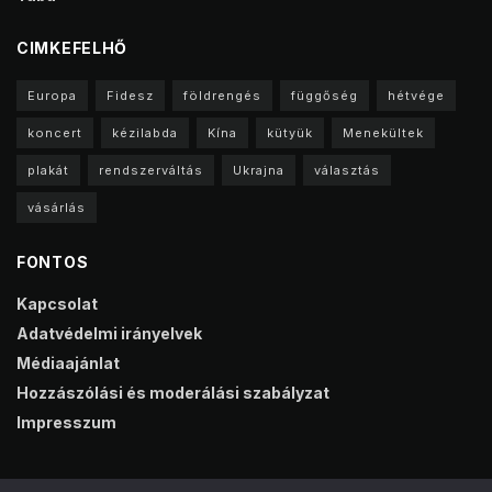
CIMKEFELHŐ
Europa
Fidesz
földrengés
függőség
hétvége
koncert
kézilabda
Kína
kütyük
Menekültek
plakát
rendszerváltás
Ukrajna
választás
vásárlás
FONTOS
Kapcsolat
Adatvédelmi irányelvek
Médiaajánlat
Hozzászólási és moderálási szabályzat
Impresszum