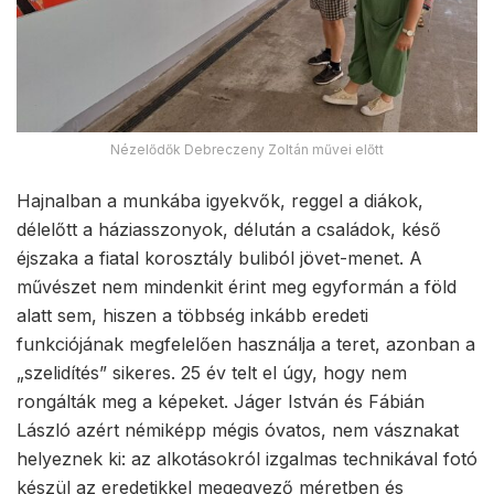
Nézelődők Debreczeny Zoltán művei előtt
Hajnalban a munkába igyekvők, reggel a diákok,
délelőtt a háziasszonyok, délután a családok, késő
éjszaka a fiatal korosztály buliból jövet-menet. A
művészet nem mindenkit érint meg egyformán a föld
alatt sem, hiszen a többség inkább eredeti
funkciójának megfelelően használja a teret, azonban a
„szelidítés” sikeres. 25 év telt el úgy, hogy nem
rongálták meg a képeket. Jáger István és Fábián
László azért némiképp mégis óvatos, nem vásznakat
helyeznek ki: az alkotásokról izgalmas technikával fotó
készül az eredetikkel megegyező méretben és