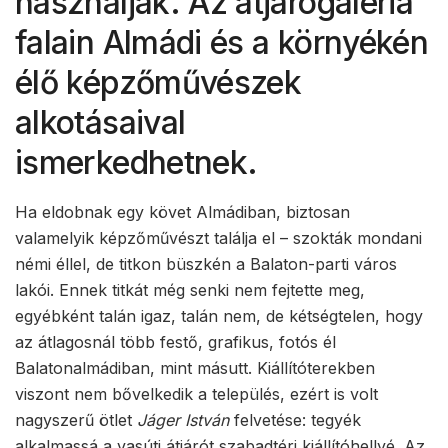
használják. Az átjárógaléria
falain Almádi és a környékén
élő képzőművészek
alkotásaival
ismerkedhetnek.
Ha eldobnak egy követ Almádiban, biztosan
valamelyik képzőművészt találja el – szokták mondani
némi éllel, de titkon büszkén a Balaton-parti város
lakói. Ennek titkát még senki nem fejtette meg,
egyébként talán igaz, talán nem, de kétségtelen, hogy
az átlagosnál több festő, grafikus, fotós él
Balatonalmádiban, mint másutt. Kiállítóterekben
viszont nem bővelkedik a település, ezért is volt
nagyszerű ötlet
Jáger István
felvetése: tegyék
alkalmassá a vasúti átjárót szabadtéri kiállítóhellyé. Az