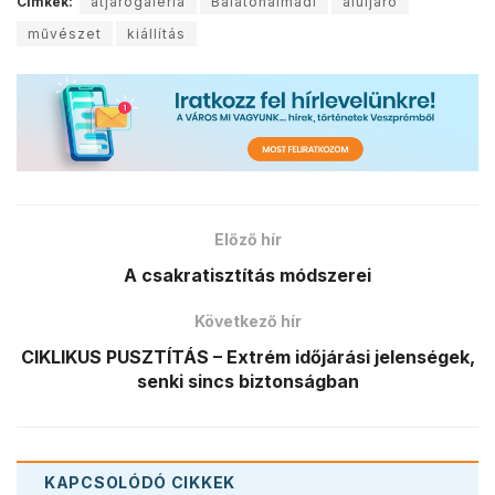
Címkék:
átjárógaléria
Balatonalmádi
aluljáró
művészet
kiállítás
Előző hír
A csakratisztítás módszerei
Következő hír
CIKLIKUS PUSZTÍTÁS – Extrém időjárási jelenségek,
senki sincs biztonságban
KAPCSOLÓDÓ
CIKKEK