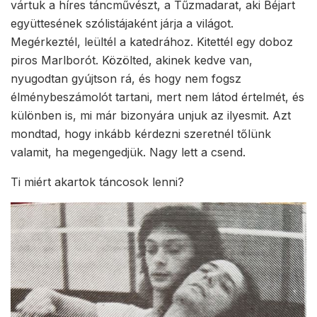
vártuk a híres táncművészt, a Tűzmadarat, aki Béjart
együttesének szólistájaként járja a világot.
Megérkeztél, leültél a katedrához. Kitettél egy doboz
piros Marlborót. Közölted, akinek kedve van,
nyugodtan gyújtson rá, és hogy nem fogsz
élménybeszámolót tartani, mert nem látod értelmét, és
különben is, mi már bizonyára unjuk az ilyesmit. Azt
mondtad, hogy inkább kérdezni szeretnél tőlünk
valamit, ha megengedjük. Nagy lett a csend.
Ti miért akartok táncosok lenni?