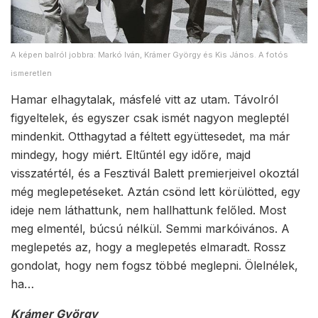
A képen balról jobbra: Markó Iván, Krámer György és Kis János. A fotós
ismeretlen
Hamar elhagytalak, másfelé vitt az utam. Távolról
figyeltelek, és egyszer csak ismét nagyon megleptél
mindenkit. Otthagytad a féltett együttesedet, ma már
mindegy, hogy miért. Eltűntél egy időre, majd
visszatértél, és a Fesztivál Balett premierjeivel okoztál
még meglepetéseket. Aztán csönd lett körülötted, egy
ideje nem láthattunk, nem hallhattunk felőled. Most
meg elmentél, búcsú nélkül. Semmi markóivános. A
meglepetés az, hogy a meglepetés elmaradt. Rossz
gondolat, hogy nem fogsz többé meglepni. Ölelnélek,
ha…
Krámer György