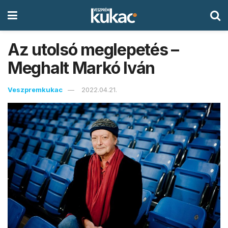
Az utolsó meglepetés –
Meghalt Markó Iván
Veszpremkukac
2022.04.21.