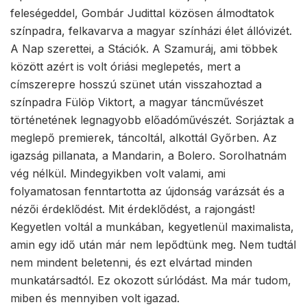
feleségeddel, Gombár Judittal közösen álmodtatok
színpadra, felkavarva a magyar színházi élet állóvizét.
A Nap szerettei, a Stációk. A Szamuráj, ami többek
között azért is volt óriási meglepetés, mert a
címszerepre hosszú szünet után visszahoztad a
színpadra Fülöp Viktort, a magyar táncművészet
történetének legnagyobb előadóművészét. Sorjáztak a
meglepő premierek, táncoltál, alkottál Győrben. Az
igazság pillanata, a Mandarin, a Bolero. Sorolhatnám
vég nélkül. Mindegyikben volt valami, ami
folyamatosan fenntartotta az újdonság varázsát és a
nézői érdeklődést. Mit érdeklődést, a rajongást!
Kegyetlen voltál a munkában, kegyetlenül maximalista,
amin egy idő után már nem lepődtünk meg. Nem tudtál
nem mindent beletenni, és ezt elvártad minden
munkatársadtól. Ez okozott súrlódást. Ma már tudom,
miben és mennyiben volt igazad.