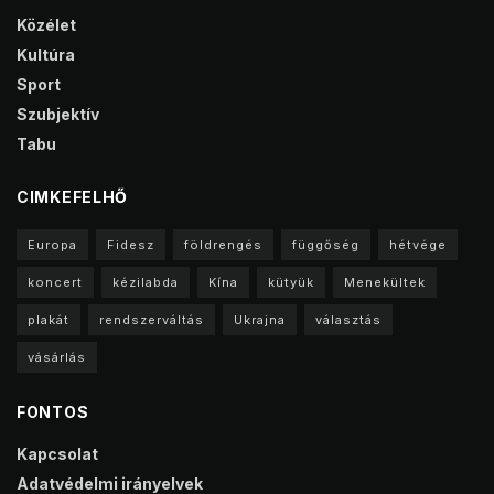
Közélet
Kultúra
Sport
Szubjektív
Tabu
CIMKEFELHŐ
Europa
Fidesz
földrengés
függőség
hétvége
koncert
kézilabda
Kína
kütyük
Menekültek
plakát
rendszerváltás
Ukrajna
választás
vásárlás
FONTOS
Kapcsolat
Adatvédelmi irányelvek