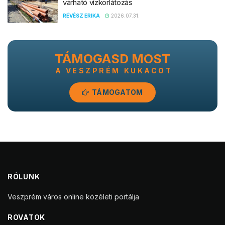
várható vízkorlátozás
RÉVÉSZ ERIKA
2026.07.31.
TÁMOGASD MOST
A VESZPRÉM KUKACOT
TÁMOGATOM
RÓLUNK
Veszprém város online közéleti portálja
ROVATOK