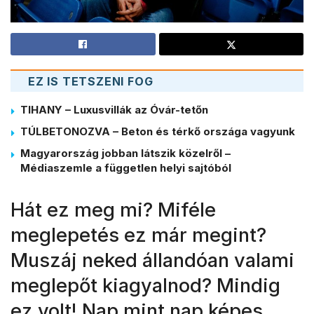
EZ IS TETSZENI FOG
TIHANY – Luxusvillák az Óvár-tetőn
TÚLBETONOZVA – Beton és térkő országa vagyunk
Magyarország jobban látszik közelről –
Médiaszemle a független helyi sajtóból
Hát ez meg mi? Miféle
meglepetés ez már megint?
Muszáj neked állandóan valami
meglepőt kiagyalnod? Mindig
ez volt! Nap mint nap képes