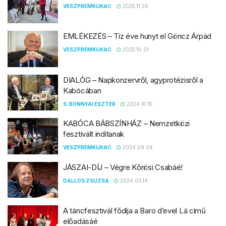
VESZPREMKUKAC
2025.11.26.
EMLÉKEZÉS – Tíz éve hunyt el Göncz Árpád
VESZPREMKUKAC
2025.10.01.
DIALÓG – Napkonzervről, agyprotézisről a
Kabócában
S. BONNYAI ESZTER
2024.10.15.
KABÓCA BÁBSZÍNHÁZ – Nemzetközi
fesztivált indítanak
VESZPREMKUKAC
2024.09.04.
JÁSZAI-DÍJ – Végre Kőrösi Csabáé!
DALLOS ZSUZSA
2024.03.14.
A táncfesztivál fődíja a Baro d’evel Lá című
előadásáé