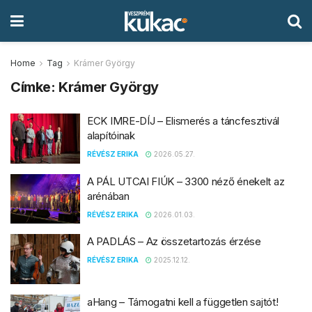
Home
Tag
Krámer György
Címke:
Krámer György
ECK IMRE-DÍJ – Elismerés a táncfesztivál
alapítóinak
RÉVÉSZ ERIKA
2026.05.27.
A PÁL UTCAI FIÚK – 3300 néző énekelt az
arénában
RÉVÉSZ ERIKA
2026.01.03.
A PADLÁS – Az összetartozás érzése
RÉVÉSZ ERIKA
2025.12.12.
aHang – Támogatni kell a független sajtót!