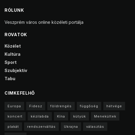
RÓLUNK
Veszprém város online közéleti portálja
ROVATOK
Közélet
Kultúra
Sport
Szubjektív
Tabu
CIMKEFELHŐ
Europa
Fidesz
földrengés
függőség
hétvége
koncert
kézilabda
Kína
kütyük
Menekültek
plakát
rendszerváltás
Ukrajna
választás