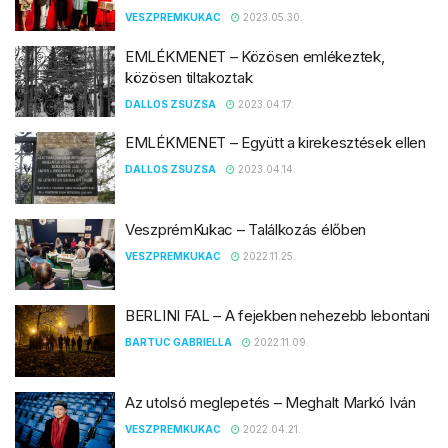
VESZPREMKUKAC
2023.05.30.
EMLÉKMENET – Közösen emlékeztek,
közösen tiltakoztak
DALLOS ZSUZSA
2023.04.17.
EMLÉKMENET – Együtt a kirekesztések ellen
DALLOS ZSUZSA
2023.04.14.
VeszprémKukac – Találkozás élőben
VESZPREMKUKAC
2022.11.25.
BERLINI FAL – A fejekben nehezebb lebontani
BARTUC GABRIELLA
2022.11.09.
Az utolsó meglepetés – Meghalt Markó Iván
VESZPREMKUKAC
2022.04.21.