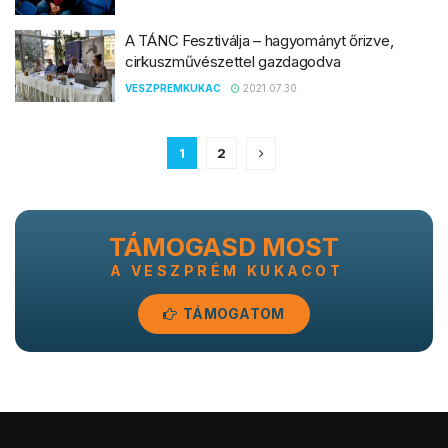
A TÁNC Fesztiválja – hagyományt őrizve,
cirkuszművészettel gazdagodva
VESZPREMKUKAC
2021.07.30.
1
2
TÁMOGASD MOST
A VESZPRÉM KUKACOT
TÁMOGATOM