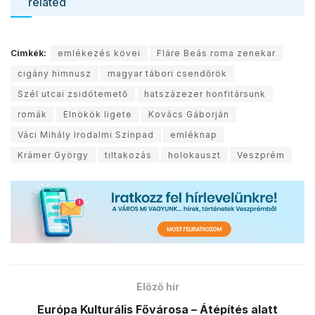
related
Címkék:
emlékezés kövei
Fláre Beás roma zenekar
cigány himnusz
magyar tábori csendőrök
Szél utcai zsidótemető
hatszázezer honfitársunk
romák
Elnökök ligete
Kovács Gáborján
Váci Mihály Irodalmi Színpad
emléknap
Krámer György
tiltakozás
holokauszt
Veszprém
Előző hír
Európa Kulturális Fővárosa – Átépítés alatt