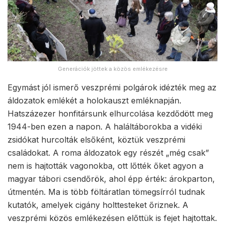
Generációk jöttek a közös emlékezésre
Egymást jól ismerő veszprémi polgárok idézték meg az
áldozatok emlékét a holokauszt emléknapján.
Hatszázezer honfitársunk elhurcolása kezdődött meg
1944-ben ezen a napon. A haláltáborokba a vidéki
zsidókat hurcolták elsőként, köztük veszprémi
családokat. A roma áldozatok egy részét „még csak”
nem is hajtották vagonokba, ott lőtték őket agyon a
magyar tábori csendőrök, ahol épp érték: árokparton,
útmentén. Ma is több föltáratlan tömegsírról tudnak
kutatók, amelyek cigány holttesteket őriznek. A
veszprémi közös emlékezésen előttük is fejet hajtottak.