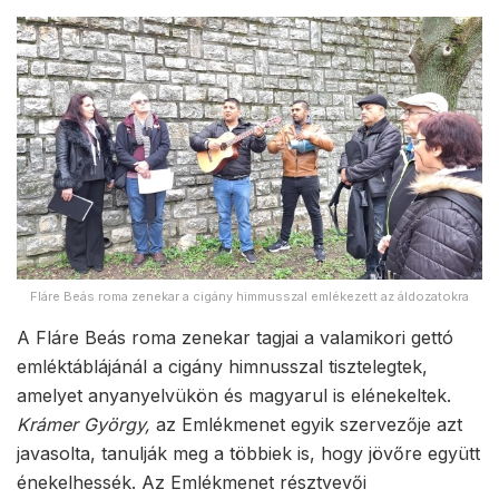
Fláre Beás roma zenekar a cigány himmusszal emlékezett az áldozatokra
A Fláre Beás roma zenekar tagjai a valamikori gettó
emléktáblájánál a cigány himnusszal tisztelegtek,
amelyet anyanyelvükön és magyarul is elénekeltek.
Krámer György,
az Emlékmenet egyik szervezője azt
javasolta, tanulják meg a többiek is, hogy jövőre együtt
énekelhessék. Az Emlékmenet résztvevői