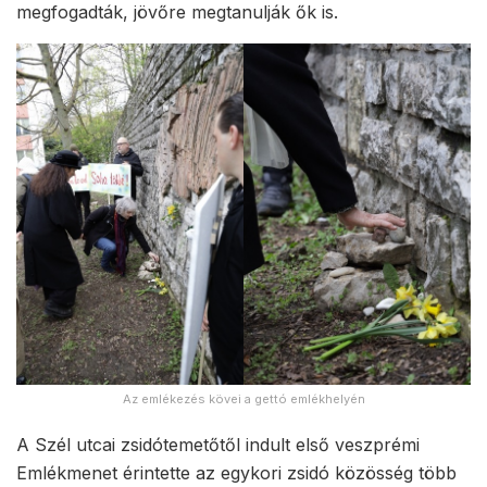
megfogadták, jövőre megtanulják ők is.
Az emlékezés kövei a gettó emlékhelyén
A Szél utcai zsidótemetőtől indult első veszprémi
Emlékmenet érintette az egykori zsidó közösség több