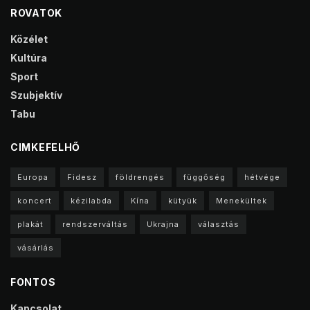
ROVATOK
Közélet
Kultúra
Sport
Szubjektív
Tabu
CIMKEFELHŐ
Europa
Fidesz
földrengés
függőség
hétvége
koncert
kézilabda
Kína
kütyük
Menekültek
plakát
rendszerváltás
Ukrajna
választás
vásárlás
FONTOS
Kapcsolat