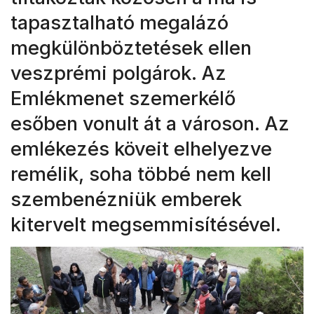
tapasztalható megalázó
megkülönböztetések ellen
veszprémi polgárok. Az
Emlékmenet szemerkélő
esőben vonult át a városon. Az
emlékezés köveit elhelyezve
remélik, soha többé nem kell
szembenézniük emberek
kitervelt megsemmisítésével.