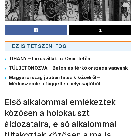
EZ IS TETSZENI FOG
TIHANY – Luxusvillák az Óvár-tetőn
TÚLBETONOZVA – Beton és térkő országa vagyunk
Magyarország jobban látszik közelről –
Médiaszemle a független helyi sajtóból
Első alkalommal emlékeztek
közösen a holokauszt
áldozataira, első alkalommal
tiltakoztak közösen a ma is