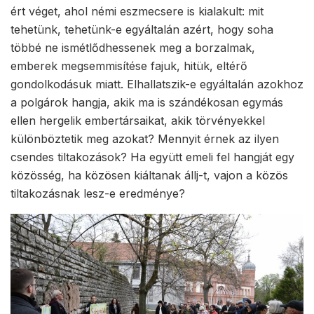
ért véget, ahol némi eszmecsere is kialakult: mit
tehetünk, tehetünk-e egyáltalán azért, hogy soha
többé ne ismétlődhessenek meg a borzalmak,
emberek megsemmisítése fajuk, hitük, eltérő
gondolkodásuk miatt. Elhallatszik-e egyáltalán azokhoz
a polgárok hangja, akik ma is szándékosan egymás
ellen hergelik embertársaikat, akik törvényekkel
különböztetik meg azokat? Mennyit érnek az ilyen
csendes tiltakozások? Ha együtt emeli fel hangját egy
közösség, ha közösen kiáltanak állj-t, vajon a közös
tiltakozásnak lesz-e eredménye?