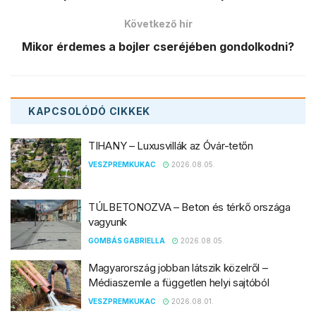
Következő hír
Mikor érdemes a bojler cseréjében gondolkodni?
KAPCSOLÓDÓ
CIKKEK
TIHANY – Luxusvillák az Óvár-tetőn
VESZPREMKUKAC
2026.08.05.
TÚLBETONOZVA – Beton és térkő országa
vagyunk
GOMBÁS GABRIELLA
2026.08.05.
Magyarország jobban látszik közelről –
Médiaszemle a független helyi sajtóból
VESZPREMKUKAC
2026.08.01.