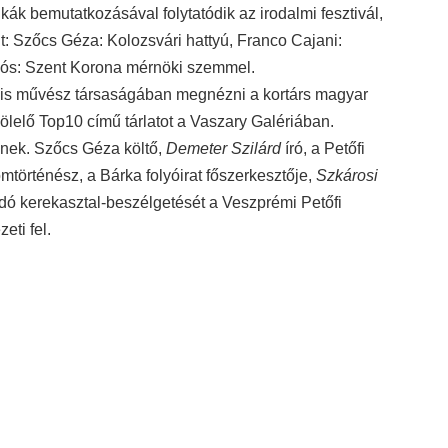
k bemutatkozásával folytatódik az irodalmi fesztivál,
t: Szőcs Géza: Kolozsvári hattyú, Franco Cajani:
klós: Szent Korona mérnöki szemmel.
is művész társaságában megnézni a kortárs magyar
ölelő Top10 című tárlatot a Vaszary Galériában.
znek. Szőcs Géza költő,
Demeter Szilárd
író, a Petőfi
mtörténész, a Bárka folyóirat főszerkesztője,
Szkárosi
dó kerekasztal-beszélgetését a Veszprémi Petőfi
eti fel.
ellszobra a parkban
lvio Monti kiállítása, koncertet ad a Misztrál együttes,
s és
Juhász Attila
zongoraművész révén pedig a jazz