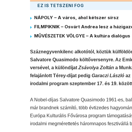
EZ IS TETSZENI FOG
NÁPOLY – A város, ahol kétszer sírsz
FILMPIKNIK – Osvárt Andrea lesz a házigaz
MŰVÉSZETEK VÖLGYE – A kultúra dialógus
Száznegyvenkilenc alkotótól, köztük külföldön
Salvatore Quasimodo költőversenyre. Az Eml
versével, a különdíjat
Zsávolya Zoltán
a Munka
felajánlott Térey-díjat pedig
Garaczi László
az 
irodalmi program szeptember 17. és 19. között 
A Nobel-díjas Salvatore Quasimodo 1961-es, bala
már brandnek számító, több évtizedes hagyomán
Európa Kulturális Fővárosa program támogatásá
irodalmi megmérettetés háromnapos fesztivállá b