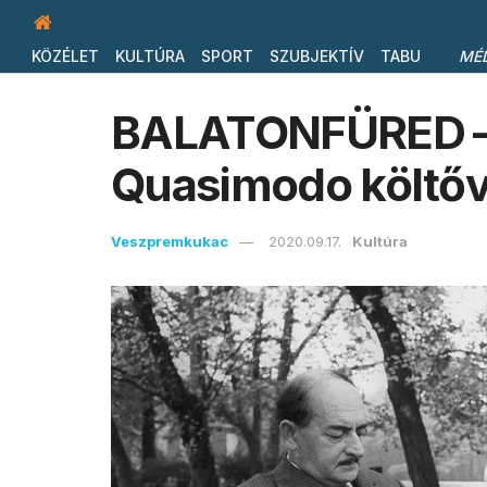
KÖZÉLET
KULTÚRA
SPORT
SZUBJEKTÍV
TABU
MÉ
BALATONFÜRED – 
Quasimodo költő
Veszpremkukac
2020.09.17.
Kultúra