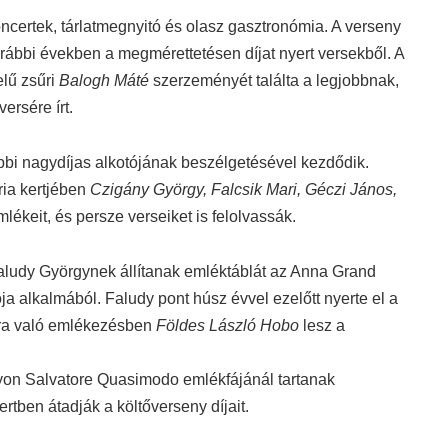
oncertek, tárlatmegnyitó és olasz gasztronómia. A verseny
korábbi években a megmérettetésen díjat nyert versekből. A
lű zsűri
Balogh Máté
szerzeményét találta a legjobbnak,
ersére írt.
bbi nagydíjas alkotójának beszélgetésével kezdődik.
ria kertjében
Czigány György, Falcsik Mari, Géczi János,
mlékeit, és persze verseiket is felolvassák.
aludy Györgynek állítanak emléktáblát az Anna Grand
a alkalmából. Faludy pont húsz évvel ezelőtt nyerte el a
orra való emlékezésben
Földes László Hobo
lesz a
on Salvatore Quasimodo emlékfájánál tartanak
rtben átadják a költőverseny díjait.