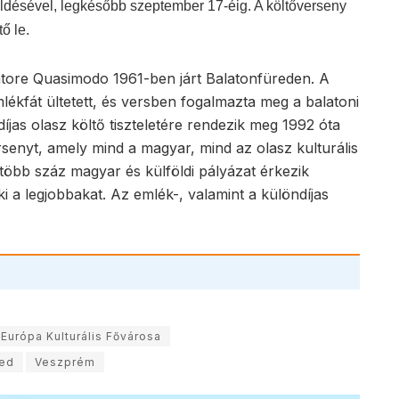
Y – A város, ahol kétszer sírsz
HANGA
2026.08.04.
utunk egyfajta önismereti útként is definiálható. Az ember
, hogy bizonyos környezet egyszerűen nem neki való –
en...
IKNIK – Osvárt Andrea lesz
igazdája
EMKUKAC
2026.07.31.
zként és producerként is ismert Osvárt Andrea lesz
lt Filmpiknik házigazdája. Visszakapcsolódva Veszprém
 kezdeményezéséhez, augusztus 27‑e és 29‑e...