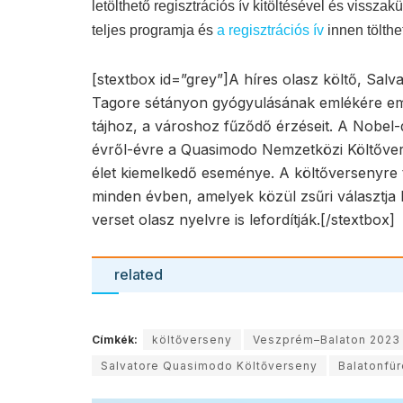
KAPCSOLÓDÓ
CIKKEK
NÁPOL
KOVÁCS 
Nápolyi 
ráébred
vagy épp
FILMP
a ház
VESZPR
A színés
a megúju
2020‑as