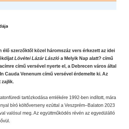
dája
 élő szerzőktől közel háromszáz vers érkezett az idei
ékdíjat
Lövétei Lázár László
a Melyik Nap alatt? című
címre című versével nyerte el, a Debrecen város által
In Cauda Venenum című versével érdemelte ki. Az
zajlik.
tonfüredi tartózkodása emlékére 1992-ben indított, mára
nyal bíró költőverseny ezúttal a Veszprém–Balaton 2023
val valósul meg. Az együttműködés révén az egyedülálló
ővül.