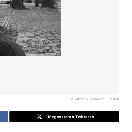
Salvatore Quasimodo Füreden
Megosztom a Twitteren