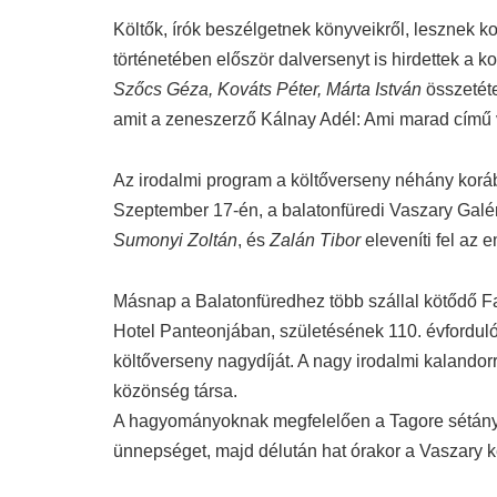
Költők, írók beszélgetnek könyveikről, lesznek k
történetében először dalversenyt is hirdettek a 
Szőcs Géza, Kováts Péter, Márta István
összetéte
amit a zeneszerző Kálnay Adél: Ami marad című v
Az irodalmi program a költőverseny néhány korá
Szeptember 17-én, a balatonfüredi Vaszary Galé
Sumonyi Zoltán
, és
Zalán Tibor
eleveníti fel az e
Másnap a Balatonfüredhez több szállal kötődő F
Hotel Panteonjában, születésének 110. évfordulój
költőverseny nagydíját. A nagy irodalmi kaland
közönség társa.
A hagyományoknak megfelelően a Tagore sétány
ünnepséget, majd délután hat órakor a Vaszary ke