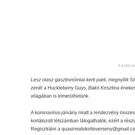
Címkék:
költőverseny
Veszprém–Balaton 2023 E
Salvatore Quasimodo Költőverseny
Balatonfü
Előző hír
LASSULÁS/DUGULÁS – Felüljáró-építés
autóból nézve