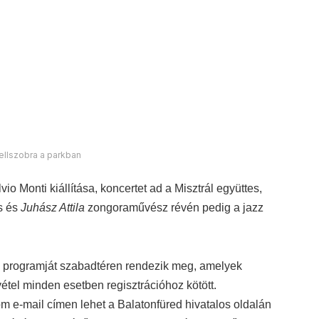
urópa Kulturális Fővárosa
red
Veszprém
Következő hír
LAKOSSÁGI FÓRUM – A Bakony Művek volt
sporttelepéről