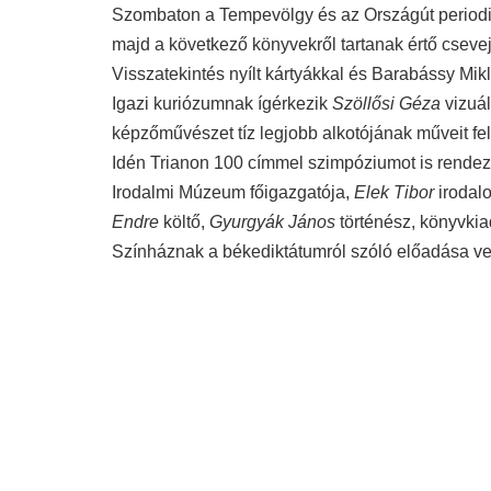
Szombaton a Tempevölgy és az Országút periodiká
majd a következő könyvekről tartanak értő csevej
Visszatekintés nyílt kártyákkal és Barabássy Mi
Igazi kuriózumnak ígérkezik
Szöllősi Géza
vizuál
képzőművészet tíz legjobb alkotójának műveit fel
Idén Trianon 100 címmel szimpóziumot is rende
Irodalmi Múzeum főigazgatója,
Elek Tibor
irodalo
Endre
költő,
Gyurgyák János
történész, könyvkia
Színháznak a békediktátumról szóló előadása vez
A költő m
Lesz olasz gasztronómiai kerti parti, megnyílik
Si
zenél a Huckleberry Guys,
Bakó Krisztina
éneke
világában is elmerülhetünk.