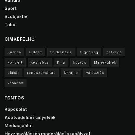
Kultúra
Sport
Szubjektív
Tabu
CIMKEFELHŐ
Europa
Fidesz
földrengés
függőség
hétvége
koncert
kézilabda
Kína
kütyük
Menekültek
plakát
rendszerváltás
Ukrajna
választás
vásárlás
FONTOS
Kapcsolat
Adatvédelmi irányelvek
Médiaajánlat
Hozzászólási és moderálási szabályzat