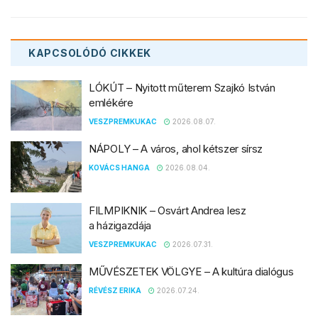
KAPCSOLÓDÓ
CIKKEK
LÓKÚT – Nyitott műterem Szajkó István
emlékére
VESZPREMKUKAC
2026.08.07.
NÁPOLY – A város, ahol kétszer sírsz
KOVÁCS HANGA
2026.08.04.
FILMPIKNIK – Osvárt Andrea lesz
a házigazdája
VESZPREMKUKAC
2026.07.31.
MŰVÉSZETEK VÖLGYE – A kultúra dialógus
RÉVÉSZ ERIKA
2026.07.24.