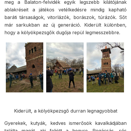
meg a Balaton-felvidék egyik legszebb kilátójának
ablakréseit a játékos vetélkedésre mindig kapható
baráti társaságok, vitorlázók, borászok, túrázók. Sőt
már sarkukban az új generáció. Kiderült különben,
hogy a kölyökpezsgők dugója repül legmesszebbre.
Kiderült, a kölyökpezsgő durran legnagyobbat
Gyerekek, kutyák, kedves ismerősök kavalkádjában
találta magát, aki feljött a hegyre. Pogácsás, sós