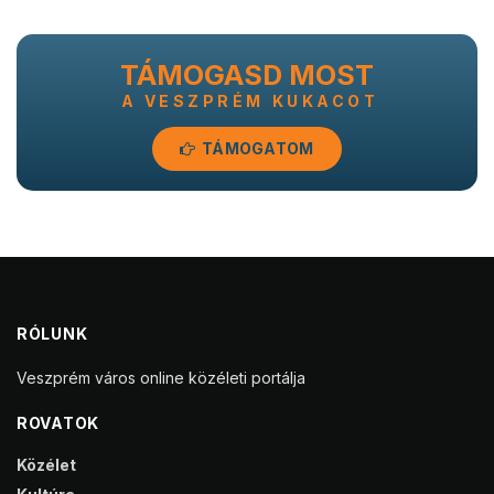
TÁMOGASD MOST
A VESZPRÉM KUKACOT
TÁMOGATOM
RÓLUNK
Veszprém város online közéleti portálja
ROVATOK
Közélet