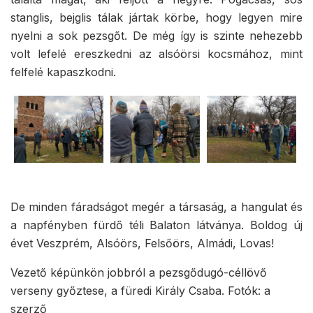
stanglis, bejglis tálak jártak körbe, hogy legyen mire
nyelni a sok pezsgőt. De még így is szinte nehezebb
volt lefelé ereszkedni az alsóörsi kocsmához, mint
felfelé kapaszkodni.
De minden fáradságot megér a társaság, a hangulat és
a napfényben fürdő téli Balaton látványa. Boldog új
évet Veszprém, Alsóörs, Felsőörs, Almádi, Lovas!
Vezető képünkön jobbról a pezsgődugó-céllövő
verseny győztese, a füredi Király Csaba. Fotók: a
szerző