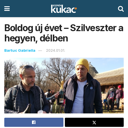
Boldog új évet – Szilveszter a
hegyen, délben
Bartuc Gabriella
2024.01.01.