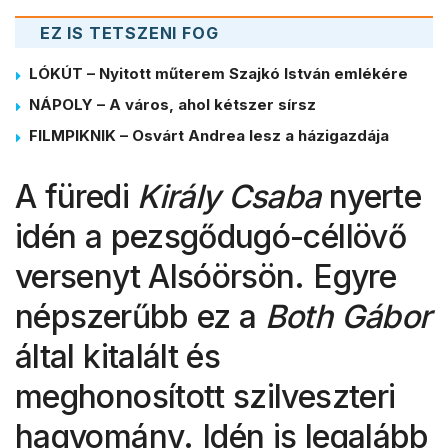
EZ IS TETSZENI FOG
LÓKÚT – Nyitott műterem Szajkó István emlékére
NÁPOLY – A város, ahol kétszer sírsz
FILMPIKNIK – Osvárt Andrea lesz a házigazdája
A füredi
Király Csaba
nyerte
idén a pezsgődugó-céllövő
versenyt Alsóörsön. Egyre
népszerűbb ez a
Both Gábor
által kitalált és
meghonosított szilveszteri
hagyomány. Idén is legalább