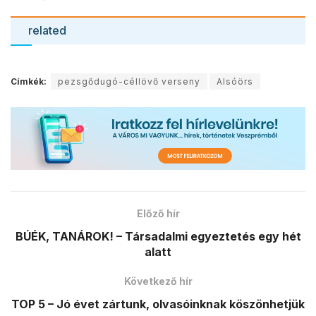
related
Címkék:
pezsgődugó-céllövő verseny
Alsóörs
Előző hír
BÚÉK, TANÁROK! – Társadalmi egyeztetés egy hét
alatt
Következő hír
TOP 5 – Jó évet zártunk, olvasóinknak köszönhetjük