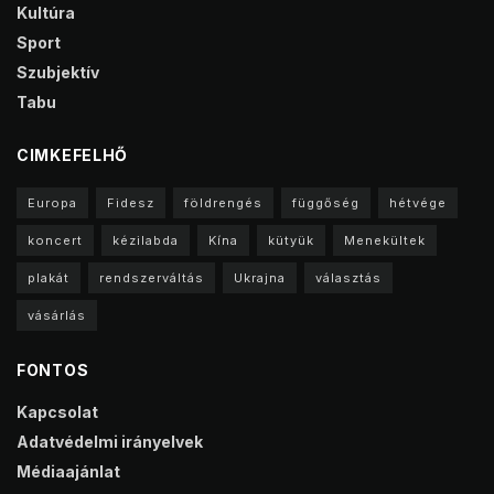
Kultúra
Sport
Szubjektív
Tabu
CIMKEFELHŐ
Europa
Fidesz
földrengés
függőség
hétvége
koncert
kézilabda
Kína
kütyük
Menekültek
plakát
rendszerváltás
Ukrajna
választás
vásárlás
FONTOS
Kapcsolat
Adatvédelmi irányelvek
Médiaajánlat