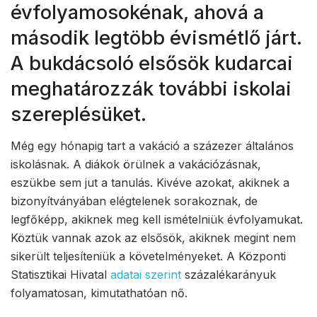
évfolyamosokénak, ahová a
második legtöbb évismétlő járt.
A bukdácsoló elsősök kudarcai
meghatározzák további iskolai
szereplésüket.
Még egy hónapig tart a vakáció a százezer általános
iskolásnak. A diákok örülnek a vakációzásnak,
eszükbe sem jut a tanulás. Kivéve azokat, akiknek a
bizonyítványában elégtelenek sorakoznak, de
legfőképp, akiknek meg kell ismételniük évfolyamukat.
Köztük vannak azok az elsősök, akiknek megint nem
sikerült teljesíteniük a követelményeket. A Központi
Statisztikai Hivatal
adatai szerint
százalékarányuk
folyamatosan, kimutathatóan nő.