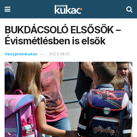
BUKDÁCSOLÓ ELSŐSÖK –
Évismétlésben is elsők
Veszpremkukac
2023.08.01.