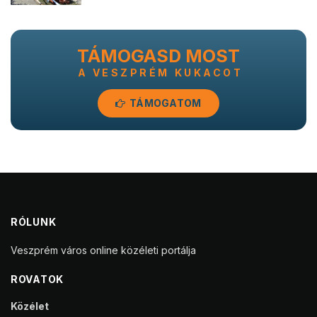
TÁMOGASD MOST
A VESZPRÉM KUKACOT
TÁMOGATOM
RÓLUNK
Veszprém város online közéleti portálja
ROVATOK
Közélet