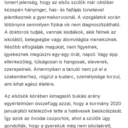
Ismert jelenség, hogy az elsős szülők már október
közepén hányinger, has- és fejfájás tüneteivel
jelentkeznek a gyermekorvosnál. A vizsgálatok során
többnyire semmilyen fizikai ok nem diagnosztizálható.
A doktorok tudják, vannak kisdiákok, akik félnek az
iskolától, betegségbe vagy álomvilágba menekülnek.
Később elfoglalják magukat, nem figyelnek,
igyekeznek megúszni egy-egy órát, napot. Vagy épp
ellenkezőleg, túlságosan is hangosak, elevenek,
szerepelnek. Amennyiben a tanuló nem jut el a
szakemberhez, rögzül a kudarc, személyisége torzul,
ami kihat egész életére.
Az elsősök körében kimagasló bukási arány
egyértelműen összefügg azzal, hogy a kormány 2020
januárjától kötelezővé tette a hatévesek beiskolázását.
Így azok az óvodai csoportok, ahol a szülők úgy
gondolták, hogy a gyerekük még nem iskolaérett,