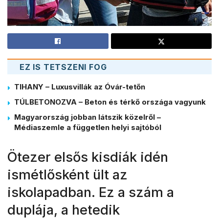
EZ IS TETSZENI FOG
TIHANY – Luxusvillák az Óvár-tetőn
TÚLBETONOZVA – Beton és térkő országa vagyunk
Magyarország jobban látszik közelről –
Médiaszemle a független helyi sajtóból
Ötezer elsős kisdiák idén
ismétlősként ült az
iskolapadban. Ez a szám a
duplája, a hetedik