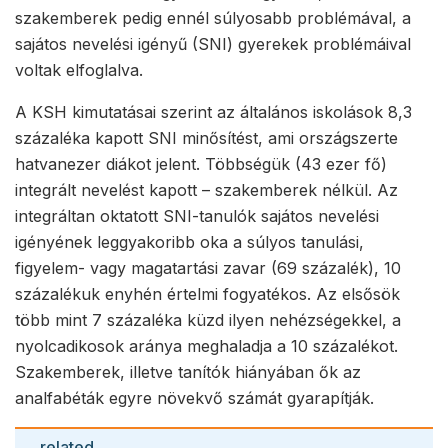
szakemberek pedig ennél súlyosabb problémával, a
sajátos nevelési igényű (SNI) gyerekek problémáival
voltak elfoglalva.
A KSH kimutatásai szerint az általános iskolások 8,3
százaléka kapott SNI minősítést, ami országszerte
hatvanezer diákot jelent. Többségük (43 ezer fő)
integrált nevelést kapott – szakemberek nélkül. Az
integráltan oktatott SNI-tanulók sajátos nevelési
igényének leggyakoribb oka a súlyos tanulási,
figyelem- vagy magatartási zavar (69 százalék), 10
százalékuk enyhén értelmi fogyatékos. Az elsősök
több mint 7 százaléka küzd ilyen nehézségekkel, a
nyolcadikosok aránya meghaladja a 10 százalékot.
Szakemberek, illetve tanítók hiányában ők az
analfabéták egyre növekvő számát gyarapítják.
related