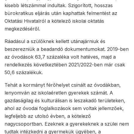
kisebb létszámmal indultak. Szigorított, hosszas
bürokratikus eljárás után kaphattak felmentést az
Oktatási Hivatalról a kötelező iskolai oktatás
megkezdéséről.
Ráadásul a szülőknek kellett utánajárniuk és
beszerezniük a beadandó dokumentumokat. 2019-ben
az óvodások 63,7 százaléka volt hatéves, majd a
rendelkezés következtében 2021/2022-ben már csak
50,6 százalékuk.
Tehát a kormányt férőhelyet csinált az óvodákban,
lenyomván az iskolaéretlen gyerekek számát. A
gazdaságilag és kulturálisan is leszakadó területeken,
ahol az óvodai foglalkozások sem voltak jellemzőek,
legfeljebb az utolsó évben, a kötelező
nagycsoportban. Ezeknek a gyerekeknek a szülei nem
tudtak intézkedni a gyermekük ügyében, a