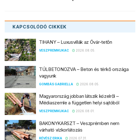
KAPCSOLÓDÓ
CIKKEK
TIHANY – Luxusvillák az Óvár-tetőn
VESZPREMKUKAC
2026.08.05.
TÚLBETONOZVA – Beton és térkő országa
vagyunk
GOMBÁS GABRIELLA
2026.08.05.
Magyarország jobban látszik közelről –
Médiaszemle a független helyi sajtóból
VESZPREMKUKAC
2026.08.01.
BAKONYKARSZT – Veszprémben nem
várható vízkorlátozás
RÉVÉSZ ERIKA
2026.07.31.