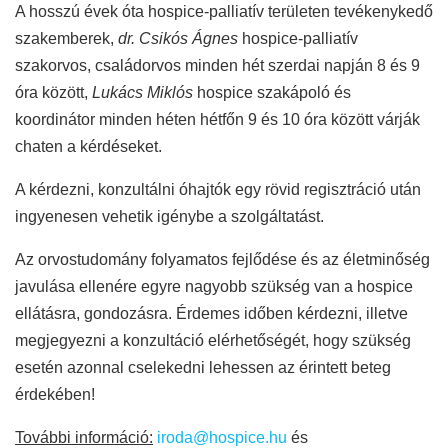
A hosszú évek óta hospice-palliatív területen tevékenykedő
szakemberek,
dr. Csikós Ágnes
hospice-palliatív
szakorvos, családorvos minden hét szerdai napján 8 és 9
óra között,
Lukács Miklós
hospice szakápoló és
koordinátor minden héten hétfőn 9 és 10 óra között várják
chaten a kérdéseket.
A kérdezni, konzultálni óhajtók egy rövid regisztráció után
ingyenesen vehetik igénybe a szolgáltatást.
Az orvostudomány folyamatos fejlődése és az életminőség
javulása ellenére egyre nagyobb szükség van a hospice
ellátásra, gondozásra. Érdemes időben kérdezni, illetve
megjegyezni a konzultáció elérhetőségét, hogy szükség
esetén azonnal cselekedni lehessen az érintett beteg
érdekében!
További információ:
iroda@hospice.hu
és