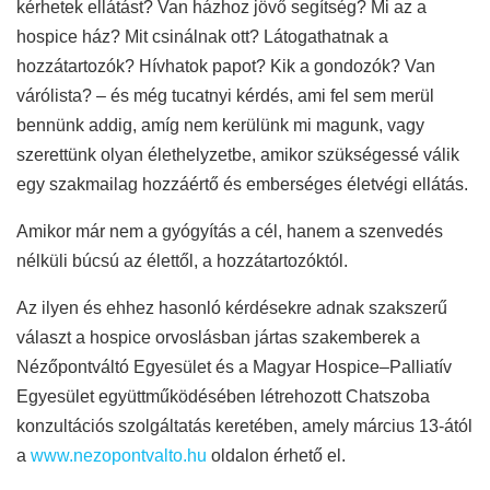
kérhetek ellátást? Van házhoz jövő segítség? Mi az a
hospice ház? Mit csinálnak ott? Látogathatnak a
hozzátartozók? Hívhatok papot? Kik a gondozók? Van
várólista? – és még tucatnyi kérdés, ami fel sem merül
bennünk addig, amíg nem kerülünk mi magunk, vagy
szerettünk olyan élethelyzetbe, amikor szükségessé válik
egy szakmailag hozzáértő és emberséges életvégi ellátás.
Amikor már nem a gyógyítás a cél, hanem a szenvedés
nélküli búcsú az élettől, a hozzátartozóktól.
Az ilyen és ehhez hasonló kérdésekre adnak szakszerű
választ a hospice orvoslásban jártas szakemberek a
Nézőpontváltó Egyesület és a Magyar Hospice­–Palliatív
Egyesület együttműködésében létrehozott Chatszoba
konzultációs szolgáltatás keretében, amely március 13-ától
a
www.nezopontvalto.hu
oldalon érhető el.