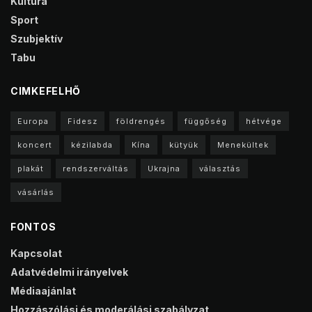
Kultúra
Sport
Szubjektív
Tabu
CIMKEFELHŐ
Europa
Fidesz
földrengés
függőség
hétvége
koncert
kézilabda
Kína
kütyük
Menekültek
plakát
rendszerváltás
Ukrajna
választás
vásárlás
FONTOS
Kapcsolat
Adatvédelmi irányelvek
Médiaajánlat
Hozzászólási és moderálási szabályzat