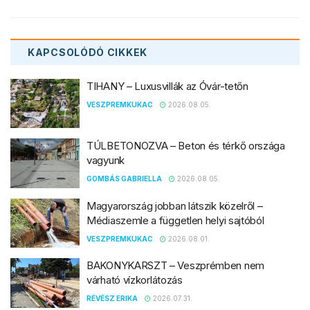
KAPCSOLÓDÓ
CIKKEK
TIHANY – Luxusvillák az Óvár-tetőn
VESZPREMKUKAC
2026.08.05.
TÚLBETONOZVA – Beton és térkő országa
vagyunk
GOMBÁS GABRIELLA
2026.08.05.
Magyarország jobban látszik közelről –
Médiaszemle a független helyi sajtóból
VESZPREMKUKAC
2026.08.01.
BAKONYKARSZT – Veszprémben nem
várható vízkorlátozás
RÉVÉSZ ERIKA
2026.07.31.