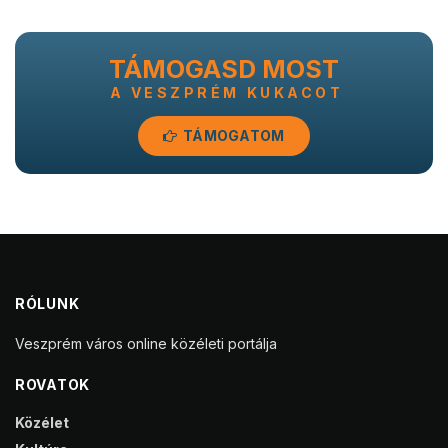
TÁMOGASD MOST
A VESZPRÉM KUKACOT
TÁMOGATOM
RÓLUNK
Veszprém város online közéleti portálja
ROVATOK
Közélet