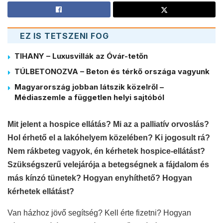
EZ IS TETSZENI FOG
TIHANY – Luxusvillák az Óvár-tetőn
TÚLBETONOZVA – Beton és térkő országa vagyunk
Magyarország jobban látszik közelről –
Médiaszemle a független helyi sajtóból
Mit jelent a hospice ellátás? Mi az a palliatív orvoslás?
Hol érhető el a lakóhelyem közelében? Ki jogosult rá?
Nem rákbeteg vagyok, én kérhetek hospice-ellátást?
Szükségszerű velejárója a betegségnek a fájdalom és
más kínzó tünetek? Hogyan enyhíthető? Hogyan
kérhetek ellátást?
Van házhoz jövő segítség? Kell érte fizetni? Hogyan