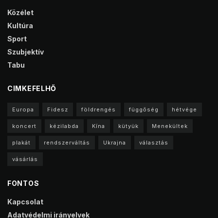
Közélet
Kultúra
Sport
Szubjektív
Tabu
CIMKEFELHŐ
Europa
Fidesz
földrengés
függőség
hétvége
koncert
kézilabda
Kína
kütyük
Menekültek
plakát
rendszerváltás
Ukrajna
választás
vásárlás
FONTOS
Kapcsolat
Adatvédelmi irányelvek