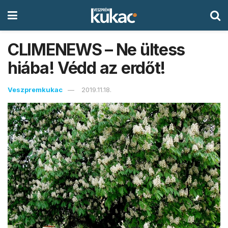
CLIMENEWS – Ne ültess
hiába! Védd az erdőt!
Veszpremkukac
2019.11.18.