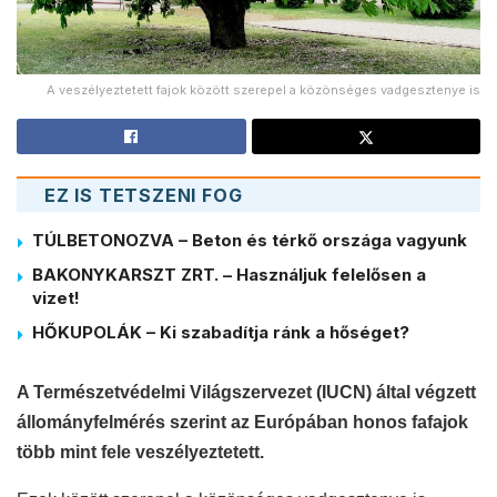
A veszélyeztetett fajok között szerepel a közönséges vadgesztenye is
EZ IS TETSZENI FOG
TÚLBETONOZVA – Beton és térkő országa vagyunk
BAKONYKARSZT ZRT. – Használjuk felelősen a
vizet!
HŐKUPOLÁK – Ki szabadítja ránk a hőséget?
A Természetvédelmi Világszervezet (IUCN) által végzett
állományfelmérés szerint az Európában honos fafajok
több mint fele veszélyeztetett.