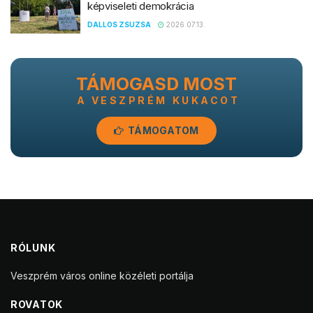
képviseleti demokrácia
DALLOS ZSUZSA
2026.07.13.
TÁMOGASD MOST
A VESZPRÉM KUKACOT
TÁMOGATOM
RÓLUNK
Veszprém város online közéleti portálja
ROVATOK