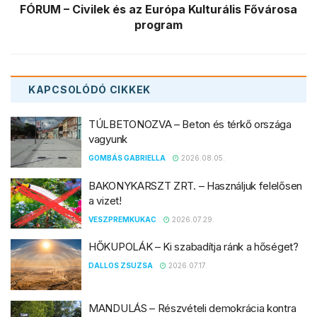
FÓRUM – Civilek és az Európa Kulturális Fővárosa
program
KAPCSOLÓDÓ
CIKKEK
TÚLBETONOZVA – Beton és térkő országa
vagyunk
GOMBÁS GABRIELLA
2026.08.05.
BAKONYKARSZT ZRT. – Használjuk felelősen
a vizet!
VESZPREMKUKAC
2026.07.29.
HŐKUPOLÁK – Ki szabadítja ránk a hőséget?
DALLOS ZSUZSA
2026.07.17.
MANDULÁS – Részvételi demokrácia kontra