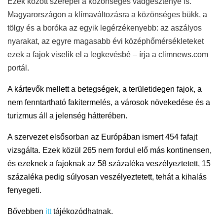
Ezek között szerepel a közönséges vadgesztenye is.
Magyarországon a klímaváltozásra a közönséges bükk, a
tölgy és a boróka az egyik legérzékenyebb: az aszályos
nyarakat, az egyre magasabb évi középhőmérsékleteket
ezek a fajok viselik el a legkevésbé – írja a climnews.com
portál.
A kártevők mellett a betegségek, a területidegen fajok, a
nem fenntartható fakitermelés, a városok növekedése és a
turizmus áll a jelenség hátterében.
A szervezet elsősorban az Európában ismert 454 fafajt
vizsgálta. Ezek közül 265 nem fordul elő más kontinensen,
és ezeknek a fajoknak az 58 százaléka veszélyeztetett, 15
százaléka pedig súlyosan veszélyeztetett, tehát a kihalás
fenyegeti.
Bővebben
itt
tájékozódhatnak.