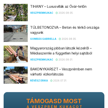
TIHANY – Luxusvillák az Óvár-tetőn
VESZPREMKUKAC
2026.08.05.
TÚLBETONOZVA – Beton és térkő országa
vagyunk
GOMBÁS GABRIELLA
2026.08.05.
Magyarország jobban látszik közelről –
Médiaszemle a független helyi sajtóból
VESZPREMKUKAC
2026.08.01.
BAKONYKARSZT – Veszprémben nem
várható vízkorlátozás
RÉVÉSZ ERIKA
2026.07.31.
TÁMOGASD MOST
A VESZPRÉM KUKACOT