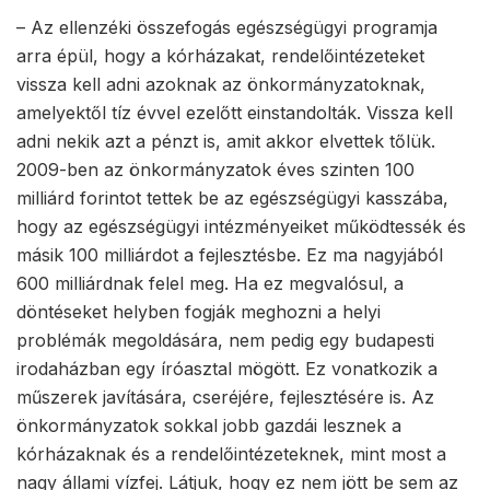
– Az ellenzéki összefogás egészségügyi programja
arra épül, hogy a kórházakat, rendelőintézeteket
vissza kell adni azoknak az önkormányzatoknak,
amelyektől tíz évvel ezelőtt einstandolták. Vissza kell
adni nekik azt a pénzt is, amit akkor elvettek tőlük.
2009-ben az önkormányzatok éves szinten 100
milliárd forintot tettek be az egészségügyi kasszába,
hogy az egészségügyi intézményeiket működtessék és
másik 100 milliárdot a fejlesztésbe. Ez ma nagyjából
600 milliárdnak felel meg. Ha ez megvalósul, a
döntéseket helyben fogják meghozni a helyi
problémák megoldására, nem pedig egy budapesti
irodaházban egy íróasztal mögött. Ez vonatkozik a
műszerek javítására, cseréjére, fejlesztésére is. Az
önkormányzatok sokkal jobb gazdái lesznek a
kórházaknak és a rendelőintézeteknek, mint most a
nagy állami vízfej. Látjuk, hogy ez nem jött be sem az