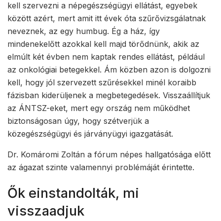
kell szervezni a népegészségügyi ellátást, egyebek
között azért, mert amit itt évek óta szűrővizsgálatnak
neveznek, az egy humbug. Ég a ház, így
mindenekelőtt azokkal kell majd törődnünk, akik az
elmúlt két évben nem kaptak rendes ellátást, például
az onkológiai betegekkel. Ám közben azon is dolgozni
kell, hogy jól szervezett szűrésekkel minél koraibb
fázisban kiderüljenek a megbetegedések. Visszaállítjuk
az ÁNTSZ-eket, mert egy ország nem működhet
biztonságosan úgy, hogy szétverjük a
közegészségügyi és járványügyi igazgatását.
Dr. Komáromi Zoltán a fórum népes hallgatósága előtt
az ágazat szinte valamennyi problémáját érintette.
Ők einstandolták, mi
visszaadjuk