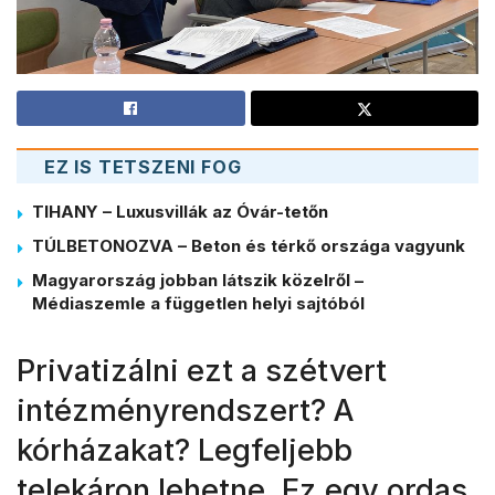
EZ IS TETSZENI FOG
TIHANY – Luxusvillák az Óvár-tetőn
TÚLBETONOZVA – Beton és térkő országa vagyunk
Magyarország jobban látszik közelről –
Médiaszemle a független helyi sajtóból
Privatizálni ezt a szétvert
intézményrendszert? A
kórházakat? Legfeljebb
telekáron lehetne. Ez egy ordas