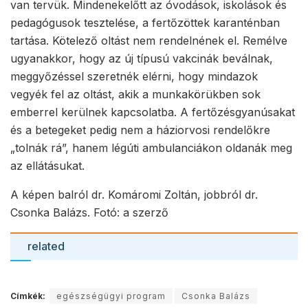
van tervük. Mindenekelőtt az óvodások, iskolások és
pedagógusok tesztelése, a fertőzöttek karanténban
tartása. Kötelező oltást nem rendelnének el. Remélve
ugyanakkor, hogy az új típusú vakcinák beválnak,
meggyőzéssel szeretnék elérni, hogy mindazok
vegyék fel az oltást, akik a munkakörükben sok
emberrel kerülnek kapcsolatba. A fertőzésgyanúsakat
és a betegeket pedig nem a háziorvosi rendelőkre
„tolnák rá”, hanem légúti ambulanciákon oldanák meg
az ellátásukat.
A képen balról dr. Komáromi Zoltán, jobbról dr.
Csonka Balázs. Fotó: a szerző
related
Címkék:
egészségügyi program
Csonka Balázs