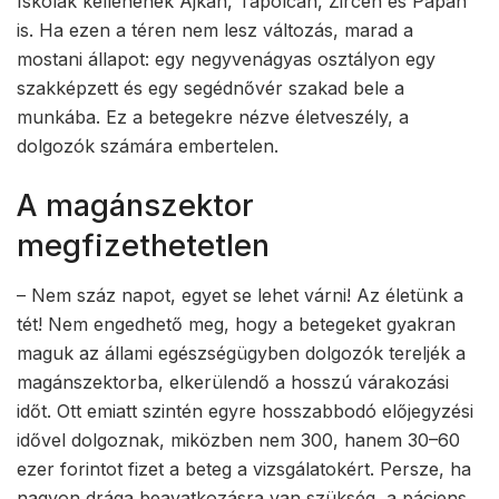
Iskolák kellenének Ajkán, Tapolcán, Zircen és Pápán
is. Ha ezen a téren nem lesz változás, marad a
mostani állapot: egy negyvenágyas osztályon egy
szakképzett és egy segédnővér szakad bele a
munkába. Ez a betegekre nézve életveszély, a
dolgozók számára embertelen.
A magánszektor
megfizethetetlen
– Nem száz napot, egyet se lehet várni! Az életünk a
tét! Nem engedhető meg, hogy a betegeket gyakran
maguk az állami egészségügyben dolgozók tereljék a
magánszektorba, elkerülendő a hosszú várakozási
időt. Ott emiatt szintén egyre hosszabbodó előjegyzési
idővel dolgoznak, miközben nem 300, hanem 30–60
ezer forintot fizet a beteg a vizsgálatokért. Persze, ha
nagyon drága beavatkozásra van szükség, a páciens