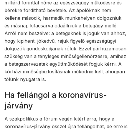
milliárd forinttal nőne az egészségügy működésre és
bérekre fordítható bevétele. Az ápolóknak nem
kellene második, harmadik munkahelyen dolgozniuk
és másnap kifacsarva odaállniuk a betegágy mellé.
Arról nem beszélve: a betegeknek is joguk van ahhoz,
hogy kipihent, jókedvű, rájuk figyelő egészségügyi
dolgozók gondoskodjanak róluk. Ezzel párhuzamosan
szükség van a tényleges minőségellenőrzésre, amihez
a betegszervezetek együttműködését fogjuk kérni. A
kórházi minőségbiztosításnak működnie kell, ahogyan
tőlünk nyugatra is.
Ha fellángol a koronavírus-
járvány
A szakpolitikus a fórum végén kitért arra, hogy a
koronavírus-járvány ősszel újra fellángolhat, de erre is