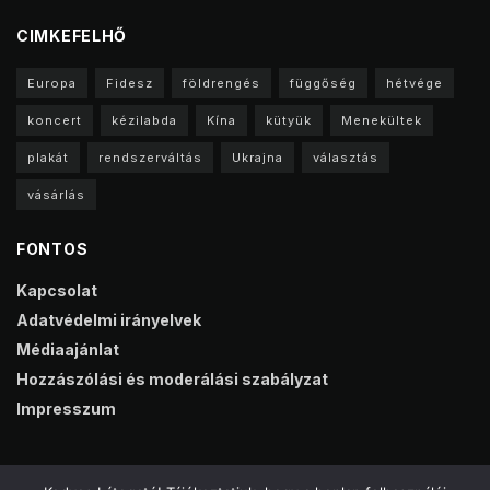
CIMKEFELHŐ
Europa
Fidesz
földrengés
függőség
hétvége
koncert
kézilabda
Kína
kütyük
Menekültek
plakát
rendszerváltás
Ukrajna
választás
vásárlás
FONTOS
Kapcsolat
Adatvédelmi irányelvek
Médiaajánlat
Hozzászólási és moderálási szabályzat
Impresszum