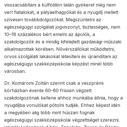
visszacsábítani a külföldön talán gyökeret még nem
vert fiatalokat, a pályaelhagyókat és a nyugdíj mellett
szívesen továbbdolgozókat. Megszüntetni az
egészségügyi szolgálati jogviszonyt, tisztességes, nem
10–18 százalékos bért emelni az ápolók, a
szakdolgozók és a mindig kifelejtett gazdasági-műszaki
alkalmazottak körében. Nővérszállókat működtetni,
orvos szolgálati lakásokat létesíteni és újraindítani az
egészségügyi szakközépiskolai képzést minél több
városban.
Dr. Komáromi Zoltán szerint csak a veszprémi
kórházban évente 60–80 frissen végzett
szakdolgozónak kellene ahhoz munkába állnia, hogy a
nyugdíjba vonulókat pótolni tudják. Ehhez képest idén
a megyében alig több mint húszan fognak
egészségügyi szakközépiskolai végzettséget szerezni.