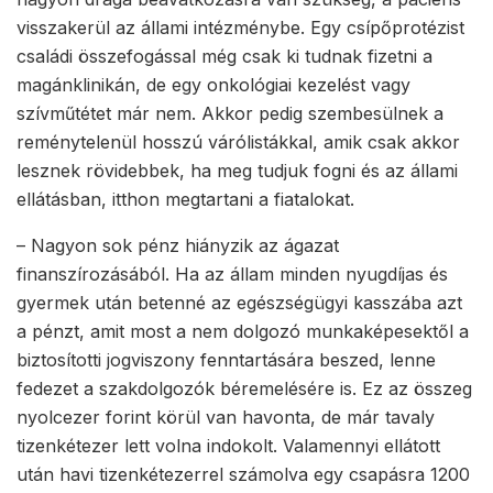
visszakerül az állami intézménybe. Egy csípőprotézist
családi összefogással még csak ki tudnak fizetni a
magánklinikán, de egy onkológiai kezelést vagy
szívműtétet már nem. Akkor pedig szembesülnek a
reménytelenül hosszú várólistákkal, amik csak akkor
lesznek rövidebbek, ha meg tudjuk fogni és az állami
ellátásban, itthon megtartani a fiatalokat.
– Nagyon sok pénz hiányzik az ágazat
finanszírozásából. Ha az állam minden nyugdíjas és
gyermek után betenné az egészségügyi kasszába azt
a pénzt, amit most a nem dolgozó munkaképesektől a
biztosítotti jogviszony fenntartására beszed, lenne
fedezet a szakdolgozók béremelésére is. Ez az összeg
nyolcezer forint körül van havonta, de már tavaly
tizenkétezer lett volna indokolt. Valamennyi ellátott
után havi tizenkétezerrel számolva egy csapásra 1200