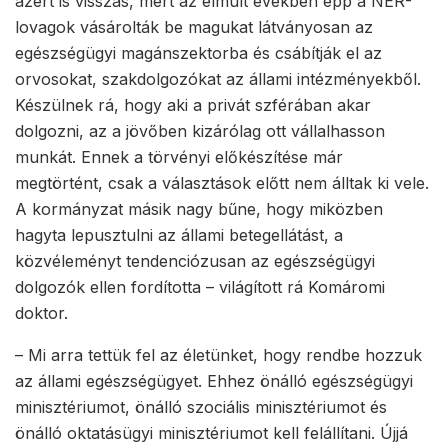
azért is visszás, mert az elmúlt években épp a NER-
lovagok vásárolták be magukat látványosan az
egészségügyi magánszektorba és csábítják el az
orvosokat, szakdolgozókat az állami intézményekből.
Készülnek rá, hogy aki a privát szférában akar
dolgozni, az a jövőben kizárólag ott vállalhasson
munkát. Ennek a törvényi előkészítése már
megtörtént, csak a választások előtt nem álltak ki vele.
A kormányzat másik nagy bűne, hogy miközben
hagyta lepusztulni az állami betegellátást, a
közvéleményt tendenciózusan az egészségügyi
dolgozók ellen fordította – világított rá Komáromi
doktor.
– Mi arra tettük fel az életünket, hogy rendbe hozzuk
az állami egészségügyet. Ehhez önálló egészségügyi
minisztériumot, önálló szociális minisztériumot és
önálló oktatásügyi minisztériumot kell felállítani. Újjá