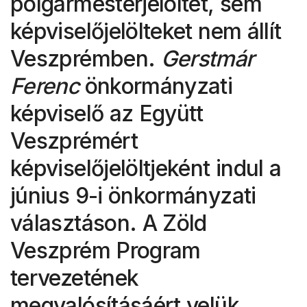
polgármesterjelöltet, sem
képviselőjelölteket nem állít
Veszprémben.
Gerstmár
Ferenc
önkormányzati
képviselő az Együtt
Veszprémért
képviselőjelöltjeként indul a
június 9-i önkormányzati
választáson. A Zöld
Veszprém Program
tervezetének
megvalósításáért velük