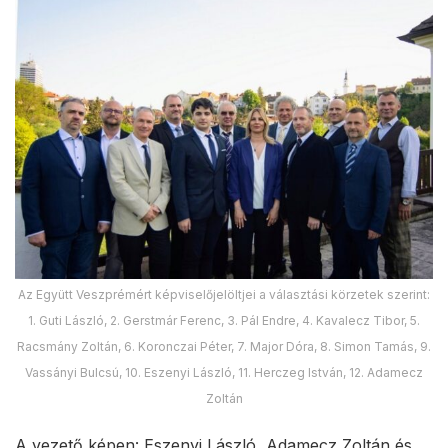
Az Együtt Veszprémért képviselőjelöltjei a választási körzetek szerint:
1. Guti László, 2. Gerstmár Ferenc, 3. Pál Endre, 4. Kavalecz Tibor, 5.
Racsmány Zoltán, 6. Koronczai Péter, 7. Major Dóra, 8. Simon Tamás, 9.
Vassányi Bulcsú, 10. Eszenyi László, 11. Herczeg István, 12. Adamecz
Zoltán
A vezető képen: Eszenyi László, Adamecz Zoltán és