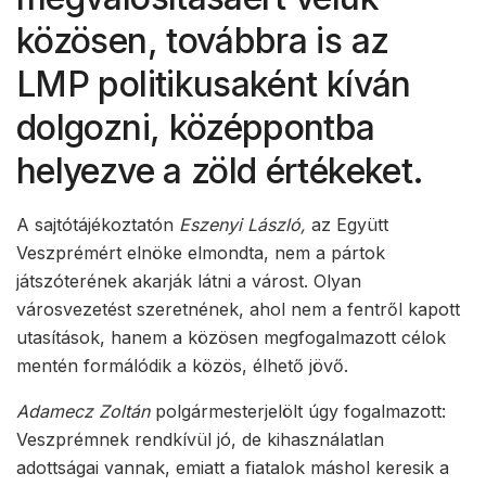
közösen, továbbra is az
LMP politikusaként kíván
dolgozni, középpontba
helyezve a zöld értékeket.
A sajtótájékoztatón
Eszenyi László,
az Együtt
Veszprémért elnöke elmondta, nem a pártok
játszóterének akarják látni a várost. Olyan
városvezetést szeretnének, ahol nem a fentről kapott
utasítások, hanem a közösen megfogalmazott célok
mentén formálódik a közös, élhető jövő.
Adamecz Zoltán
polgármesterjelölt úgy fogalmazott:
Veszprémnek rendkívül jó, de kihasználatlan
adottságai vannak, emiatt a fiatalok máshol keresik a