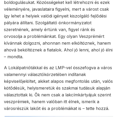
boldogulásukat. Közösségeket kell létrehozni és ezek
véleményére, javaslataira figyelni, mert a várost csak
így lehet a helyiek valódi igényeit kiszolgáló fejlődési
pályára állítani. Szolgáltató önkormányzatot
szeretnének, amely értünk van, figyel ránk és
orvosolja a problémáinkat. Egy olyan Veszprémért
kívánnak dolgozni, ahonnan nem elköltöznek, hanem
ahová beköltöznek a fiatalok. Ahol jó lenni, ahol jó élni
– mondta.
A Lokálpatriótákkal és az LMP-vel összefogva a város
valamennyi választókörzetében indítanak
képviselőjelöltet, akiket alapos megfontolás után, valós
kötődésük, helyismeretük és szakmai tudásuk alapján
választottak ki. Ők nem csak a lakcímkártyájuk szerint
veszprémiek, hanem valóban itt élnek, ismerik a
városrészük lakóit és a problémáikat is – tette hozzá.