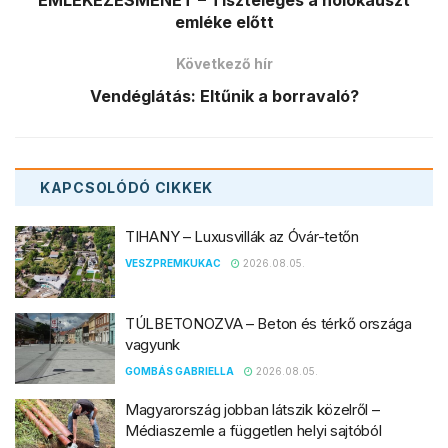
EMLÉKEZÉSMENET – Tisztelegés a holokauszt
emléke előtt
Következő hír
Vendéglátás: Eltűnik a borravaló?
KAPCSOLÓDÓ
CIKKEK
TIHANY – Luxusvillák az Óvár-tetőn
VESZPREMKUKAC
2026.08.05.
TÚLBETONOZVA – Beton és térkő országa
vagyunk
GOMBÁS GABRIELLA
2026.08.05.
Magyarország jobban látszik közelről –
Médiaszemle a független helyi sajtóból