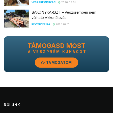
VESZPREMKUKAC
2026.08.01.
BAKONYKARSZT – Veszprémben nem
várható vízkorlátozás
RÉVÉSZ ERIKA
2026.07.31.
TÁMOGASD MOST
A VESZPRÉM KUKACOT
TÁMOGATOM
RÓLUNK