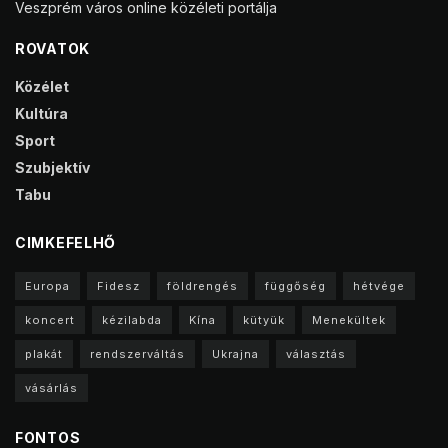
Veszprém város online közéleti portálja
ROVATOK
Közélet
Kultúra
Sport
Szubjektív
Tabu
CIMKEFELHŐ
Europa
Fidesz
földrengés
függőség
hétvége
koncert
kézilabda
Kína
kütyük
Menekültek
plakát
rendszerváltás
Ukrajna
választás
vásárlás
FONTOS