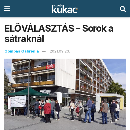
ELŐVÁLASZTÁS – Sorok a
sátraknál
Gombás Gabriella
2021.09.23.