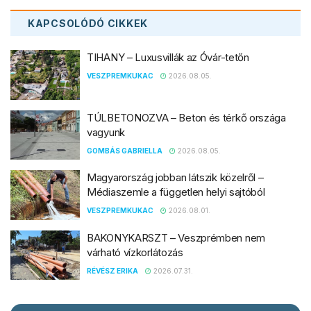
KAPCSOLÓDÓ
CIKKEK
TIHANY – Luxusvillák az Óvár-tetőn
VESZPREMKUKAC
2026.08.05.
TÚLBETONOZVA – Beton és térkő országa
vagyunk
GOMBÁS GABRIELLA
2026.08.05.
Magyarország jobban látszik közelről –
Médiaszemle a független helyi sajtóból
VESZPREMKUKAC
2026.08.01.
BAKONYKARSZT – Veszprémben nem
várható vízkorlátozás
RÉVÉSZ ERIKA
2026.07.31.