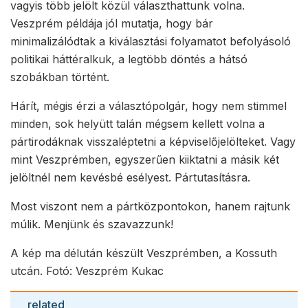
vagyis több jelölt közül választhattunk volna.
Veszprém példája jól mutatja, hogy bár
minimalizálódtak a kiválasztási folyamatot befolyásoló
politikai háttéralkuk, a legtöbb döntés a hátsó
szobákban történt.
Hárít, mégis érzi a választópolgár, hogy nem stimmel
minden, sok helyütt talán mégsem kellett volna a
pártirodáknak visszaléptetni a képviselőjelölteket. Vagy
mint Veszprémben, egyszerűen kiiktatni a másik két
jelöltnél nem kevésbé esélyest. Pártutasításra.
Most viszont nem a pártközpontokon, hanem rajtunk
múlik. Menjünk és szavazzunk!
A kép ma délután készült Veszprémben, a Kossuth
utcán. Fotó: Veszprém Kukac
related