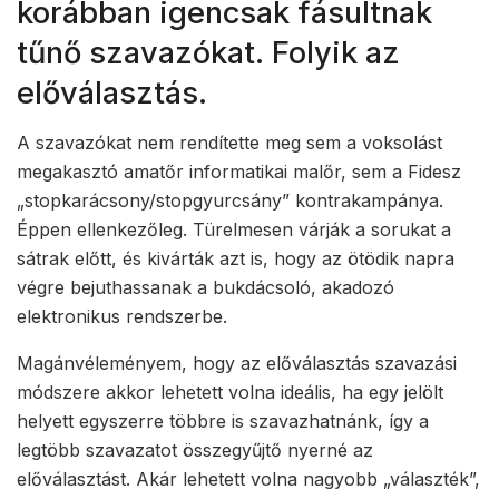
korábban igencsak fásultnak
tűnő szavazókat. Folyik az
előválasztás.
A szavazókat nem rendítette meg sem a voksolást
megakasztó amatőr informatikai malőr, sem a Fidesz
„stopkarácsony/stopgyurcsány” kontrakampánya.
Éppen ellenkezőleg. Türelmesen várják a sorukat a
sátrak előtt, és kivárták azt is, hogy az ötödik napra
végre bejuthassanak a bukdácsoló, akadozó
elektronikus rendszerbe.
Magánvéleményem, hogy az előválasztás szavazási
módszere akkor lehetett volna ideális, ha egy jelölt
helyett egyszerre többre is szavazhatnánk, így a
legtöbb szavazatot összegyűjtő nyerné az
előválasztást. Akár lehetett volna nagyobb „választék”,