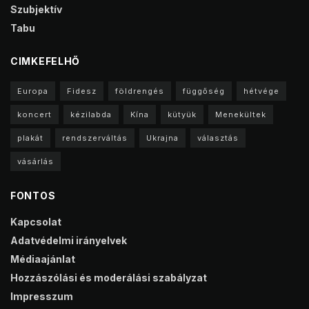
Szubjektív
Tabu
CIMKEFELHŐ
Europa
Fidesz
földrengés
függőség
hétvége
koncert
kézilabda
Kína
kütyük
Menekültek
plakát
rendszerváltás
Ukrajna
választás
vásárlás
FONTOS
Kapcsolat
Adatvédelmi irányelvek
Médiaajánlat
Hozzászólási és moderálási szabályzat
Impresszum