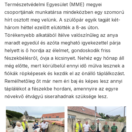
Természetvédelmi Egyesület (MME) megyei
csoportjának munkatársa mindeközben egy szomorú
hírt osztott meg velünk. A szülőpár egyik tagját két-
három héttel ezelőtt elütötték a 8-as úton.
Törékenyebb alkatából ítélve valószínűleg az anya
maradt egyedül és azóta megható igyekezettel párja
helyett is ő hordja az élelmet, gondoskodik friss
fészekbélésről, óvja a kicsinyeit. Nehéz egy hónap áll
még előtte, mert körülbelül ennyi idő múlva lesznek a
fiókák röpképesek és kezdik el az önálló táplálkozást.
Remélhetőleg őt már nem éri baj és képes lesz annyi
táplálékot a fészekbe hordani, amennyire az egyre
növekvő étvágyú siserahadnak szüksége lesz.