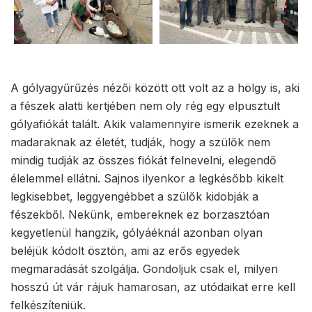
A gólyagyűrűzés nézői között ott volt az a hölgy is, aki
a fészek alatti kertjében nem oly rég egy elpusztult
gólyafiókát talált. Akik valamennyire ismerik ezeknek a
madaraknak az életét, tudják, hogy a szülők nem
mindig tudják az összes fiókát felnevelni, elegendő
élelemmel ellátni. Sajnos ilyenkor a legkésőbb kikelt
legkisebbet, leggyengébbet a szülők kidobják a
fészekből. Nekünk, embereknek ez borzasztóan
kegyetlenül hangzik, gólyáéknál azonban olyan
beléjük kódolt ösztön, ami az erős egyedek
megmaradását szolgálja. Gondoljuk csak el, milyen
hosszú út vár rájuk hamarosan, az utódaikat erre kell
felkészíteniük.