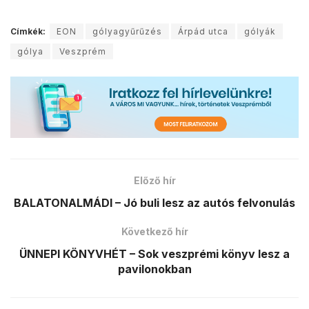
Címkék:
EON
gólyagyűrűzés
Árpád utca
gólyák
gólya
Veszprém
Előző hír
BALATONALMÁDI – Jó buli lesz az autós felvonulás
Következő hír
ÜNNEPI KÖNYVHÉT – Sok veszprémi könyv lesz a
pavilonokban