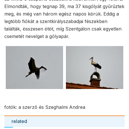
Elmondták, hogy tegnap 39, ma 37 kisgólyát gyűrűztek
meg, és még van három egész napos körük. Eddig a
legtöbb fiókát a szentkirályszabadjai fészekben
találták, összesen ötöt, míg Szentgálon csak egyetlen
csemetét nevelget a gólyapár.
fotók: a szerző és Szeghalmi Andrea
related