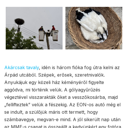
Akárcsak tavaly
, idén is három fióka fog útra kelni az
Árpád utcából. Szépek, erősek, szeretnivalók.
Anyukájuk egy közeli ház kéményéről figyelte
aggódva, mi történik velük. A gólyagyűrűzés
végeztével visszarakták őket a vesszőkosárba, majd
„fellifteztek” velük a fészekig. Az EON-os autó még el
se indult, a szülőjük máris ott termett, hogy
számbavegye, megvan-e mind. A jól sikerült nap után
az MME-s csapat is összeállt a kedvünkért egy fotóra.