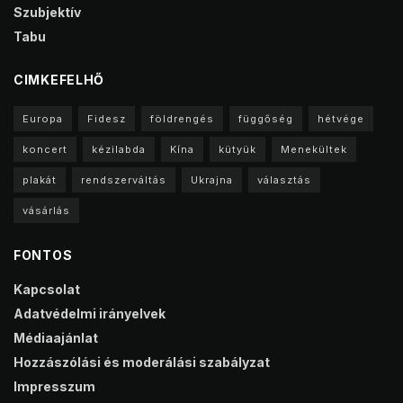
Szubjektív
Tabu
CIMKEFELHŐ
Europa
Fidesz
földrengés
függőség
hétvége
koncert
kézilabda
Kína
kütyük
Menekültek
plakát
rendszerváltás
Ukrajna
választás
vásárlás
FONTOS
Kapcsolat
Adatvédelmi irányelvek
Médiaajánlat
Hozzászólási és moderálási szabályzat
Impresszum