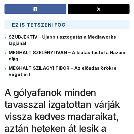
EZ IS TETSZENI FOG
SZUBJEKTÍV – Újabb tisztogatás a Mediaworks
lapjánál
MEGHALT SZELÉNYI IVÁN – A kiutasítástól a Hazám-
díjig
MEGHALT SZILÁGYI TIBOR – Az előadás örökre
véget ért
A gólyafanok minden
tavasszal izgatottan várják
vissza kedves madaraikat,
aztán heteken át lesik a