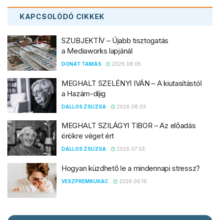
KAPCSOLÓDÓ
CIKKEK
SZUBJEKTÍV – Újabb tisztogatás
a Mediaworks lapjánál
DONÁT TAMÁS
2026.08.05.
MEGHALT SZELÉNYI IVÁN – A kiutasítástól
a Hazám-díjig
DALLOS ZSUZSA
2026.08.03.
MEGHALT SZILÁGYI TIBOR – Az előadás
örökre véget ért
DALLOS ZSUZSA
2026.07.03.
Hogyan küzdhető le a mindennapi stressz?
VESZPREMKUKAC
2026.06.16.