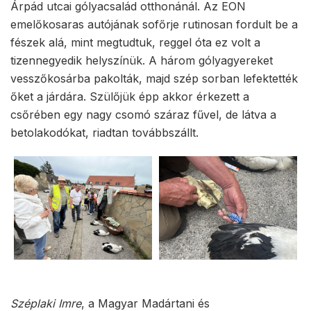
Árpád utcai gólyacsalád otthonánál. Az EON
emelőkosaras autójának sofőrje rutinosan fordult be a
fészek alá, mint megtudtuk, reggel óta ez volt a
tizennegyedik helyszínük. A három gólyagyereket
vesszőkosárba pakolták, majd szép sorban lefektették
őket a járdára. Szülőjük épp akkor érkezett a
csőrében egy nagy csomó száraz fűvel, de látva a
betolakodókat, riadtan továbbszállt.
Széplaki Imre
, a Magyar Madártani és