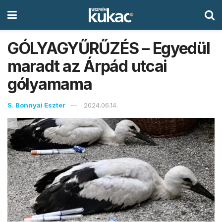
GÓLYAGYŰRŰZÉS – Egyedül
maradt az Árpád utcai
gólyamama
S. Bonnyai Eszter
2024.06.14.