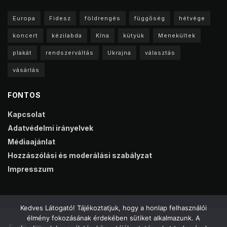
Europa
Fidesz
földrengés
függőség
hétvége
koncert
kézilabda
Kína
kütyük
Menekültek
plakát
rendszerváltás
Ukrajna
választás
vásárlás
FONTOS
Kapcsolat
Adatvédelmi irányelvek
Médiaajánlat
Hozzászólási és moderálási szabályzat
Impresszum
Kedves Látogató! Tájékoztatjuk, hogy a honlap felhasználói
élmény fokozásának érdekében sütiket alkalmazunk. A