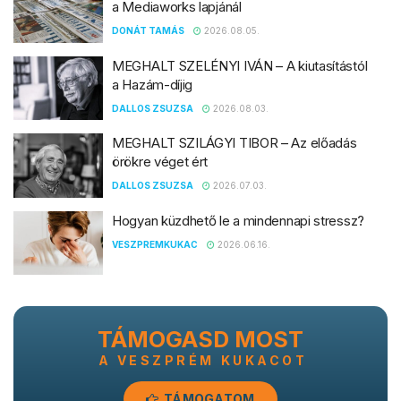
a Mediaworks lapjánál
DONÁT TAMÁS
2026.08.05.
MEGHALT SZELÉNYI IVÁN – A kiutasítástól
a Hazám-díjig
DALLOS ZSUZSA
2026.08.03.
MEGHALT SZILÁGYI TIBOR – Az előadás
örökre véget ért
DALLOS ZSUZSA
2026.07.03.
Hogyan küzdhető le a mindennapi stressz?
VESZPREMKUKAC
2026.06.16.
TÁMOGASD MOST
A VESZPRÉM KUKACOT
TÁMOGATOM