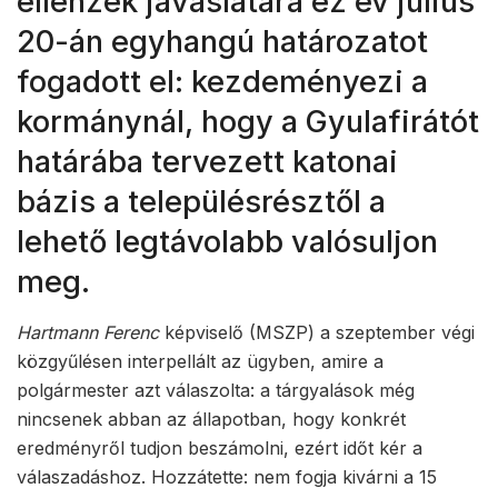
ellenzék javaslatára ez év július
20-án egyhangú határozatot
fogadott el: kezdeményezi a
kormánynál, hogy a Gyulafirátót
határába tervezett katonai
bázis a településrésztől a
lehető legtávolabb valósuljon
meg.
Hartmann Ferenc
képviselő (MSZP) a szeptember végi
közgyűlésen interpellált az ügyben, amire a
polgármester azt válaszolta: a tárgyalások még
nincsenek abban az állapotban, hogy konkrét
eredményről tudjon beszámolni, ezért időt kér a
válaszadáshoz. Hozzátette: nem fogja kivárni a 15