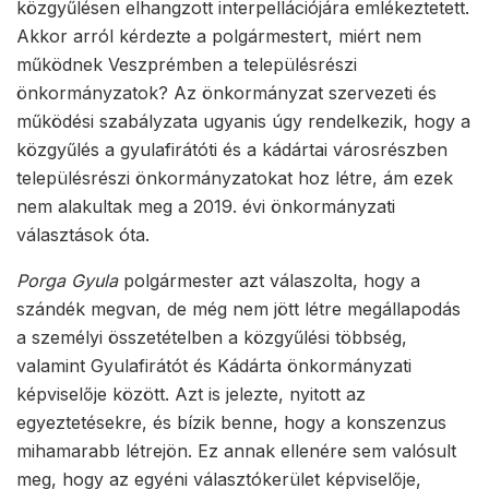
közgyűlésen elhangzott interpellációjára emlékeztetett.
Akkor arról kérdezte a polgármestert, miért nem
működnek Veszprémben a településrészi
önkormányzatok? Az önkormányzat szervezeti és
működési szabályzata ugyanis úgy rendelkezik, hogy a
közgyűlés a gyulafirátóti és a kádártai városrészben
településrészi önkormányzatokat hoz létre, ám ezek
nem alakultak meg a 2019. évi önkormányzati
választások óta.
Porga Gyula
polgármester azt válaszolta, hogy a
szándék megvan, de még nem jött létre megállapodás
a személyi összetételben a közgyűlési többség,
valamint Gyulafirátót és Kádárta önkormányzati
képviselője között. Azt is jelezte, nyitott az
egyeztetésekre, és bízik benne, hogy a konszenzus
mihamarabb létrejön. Ez annak ellenére sem valósult
meg, hogy az egyéni választókerület képviselője,