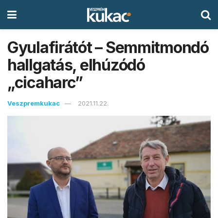
Gyulafirátót – Semmitmondó
hallgatás, elhúzódó
„cicaharc”
Veszpremkukac
2021.11.22.