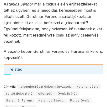
Katanics Sándor
már a ciklus elején erőfeszítéseket
tett az ügyben, és a megoldás keresésében most is
elkötelezett. Gerstmár Ferenc a sajtótájékoztatón
kijelentette: itt az ideje befejezni a „cicaharcot”!
Egyúttal felajánlotta, hogy szívesen közvetítenek a két
fél között, mert eredményre csak az aktív cselekvés
vezethet.
A vezető képen Gerstmár Ferenc és Hartmann Ferenc
képviselők
related
Címkék:
településrészi önkormányzatok
katonai bázis
sajtótájékoztató
ellenzék
Gyulafirátót
Gerstmár Ferenc
Katanics Sándor
Porga Gyula