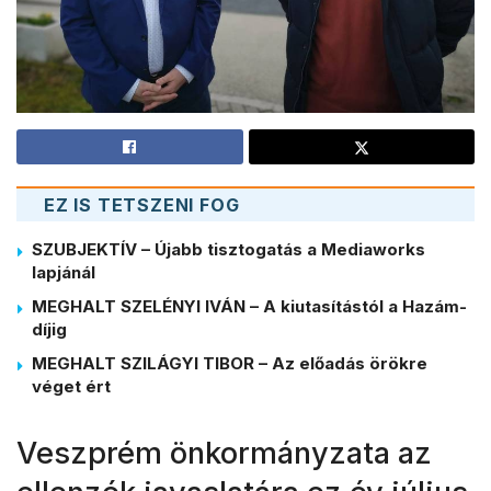
EZ IS TETSZENI FOG
SZUBJEKTÍV – Újabb tisztogatás a Mediaworks
lapjánál
MEGHALT SZELÉNYI IVÁN – A kiutasítástól a Hazám-
díjig
MEGHALT SZILÁGYI TIBOR – Az előadás örökre
véget ért
Veszprém önkormányzata az