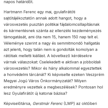
napos határidőt.
Hartmann Ferenc egy mai, gyulafirátóti
sajtótájékoztatón annak adott hangot, hogy a
városvezetés pusztán politikai fájdalomcsillapításnak
és kármentésnek szánta az ellenzéki kezdeményezés
támogatását, ami óta nem 15, hanem 150 nap telt el.
Véleménye szerint a nagy és semmitmondó hallgatás
azt jelenti, hogy talán nem is gondolták komolyan a
rátótiak melletti kiállást. A következő kérdésekre
várnak válaszokat: Cselekedett-e aktívan a jobboldali
városvezetés? Mikor és hány alkalommal egyeztettek
a honvédelmi tárcánál? Ki képviselte ezeken Veszprém
Megyei Jogú Város Önkormányzatát? Milyen
eredményre vezettek a megbeszélések? Pontosan hol
lesz Gyulafirátót új katonai bázisa?
Képviselőtársa,
Gerstmár Ferenc
(LMP) az októberi