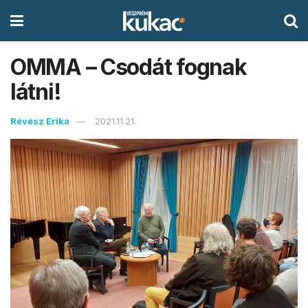
OMMA – Csodát fognak
látni!
Révész Erika
2021.11.21.