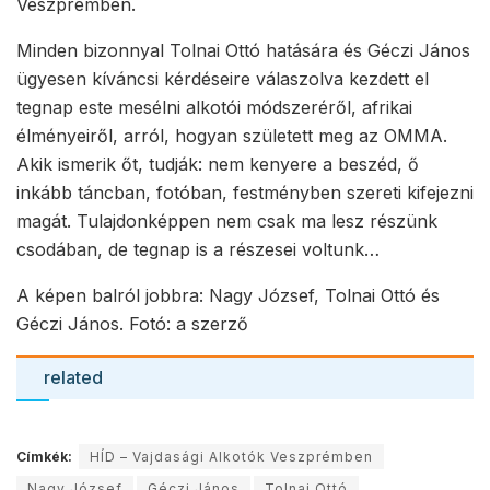
Veszprémben.
Minden bizonnyal Tolnai Ottó hatására és Géczi János
ügyesen kíváncsi kérdéseire válaszolva kezdett el
tegnap este mesélni alkotói módszeréről, afrikai
élményeiről, arról, hogyan született meg az OMMA.
Akik ismerik őt, tudják: nem kenyere a beszéd, ő
inkább táncban, fotóban, festményben szereti kifejezni
magát. Tulajdonképpen nem csak ma lesz részünk
csodában, de tegnap is a részesei voltunk…
A képen balról jobbra: Nagy József, Tolnai Ottó és
Géczi János. Fotó: a szerző
related
Címkék:
HÍD – Vajdasági Alkotók Veszprémben
Nagy József
Géczi János
Tolnai Ottó