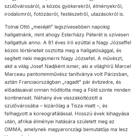
szülővárosáról, a közös gyökerekről, élményekről,
irodalomról, fotózásról, festészetről, utazásokról is.
Tolnai Ottó „meséjét” legszívesebben napokig
hallgatnánk, mint ahogy Esterházy Péterét is szívesen
hallgattuk anno. A 81 éves író ezúttal a Nagy Józseffel
közös történeteit osztotta meg a hallgatósággal, és
segített neki megismerni Nagy Józsefet. A művészt,
akit a világ Josef Nadjként ismer, aki a világhírű Marcel
Marceau pantomimművész tanítványa volt Párizsban,
aztán Franciaországban „ragadt” pár évtizedre, és
előadásaival onnan hódította meg a Föld szinte minden
kontinensét. Néhány éve visszaköltözött a
szülővárosába – kizárólag a Tisza miatt –, és
felhagyott a koreografálással. Hosszú évek kihagyása
után, afrikai élményei hatására született meg az
OMMA, amelynek magyarországi bemutatója ma lesz