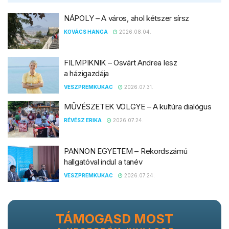
NÁPOLY – A város, ahol kétszer sírsz
KOVÁCS HANGA
2026.08.04.
FILMPIKNIK – Osvárt Andrea lesz
a házigazdája
VESZPREMKUKAC
2026.07.31.
MŰVÉSZETEK VÖLGYE – A kultúra dialógus
RÉVÉSZ ERIKA
2026.07.24.
PANNON EGYETEM – Rekordszámú
hallgatóval indul a tanév
VESZPREMKUKAC
2026.07.24.
TÁMOGASD MOST