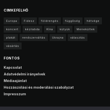
CIMKEFELHŐ
Europa
Fidesz
földrengés
függőség
hétvége
koncert
kézilabda
Kína
kütyük
Menekültek
plakát
rendszerváltás
Ukrajna
választás
vásárlás
FONTOS
Kapcsolat
Adatvédelmi irányelvek
Médiaajánlat
Hozzászólási és moderálási szabályzat
Impresszum