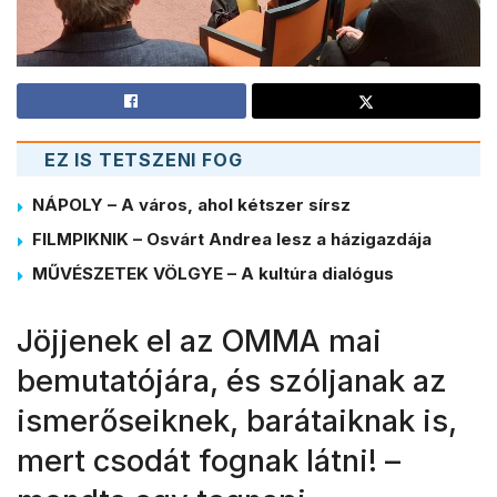
EZ IS TETSZENI FOG
NÁPOLY – A város, ahol kétszer sírsz
FILMPIKNIK – Osvárt Andrea lesz a házigazdája
MŰVÉSZETEK VÖLGYE – A kultúra dialógus
Jöjjenek el az OMMA mai
bemutatójára, és szóljanak az
ismerőseiknek, barátaiknak is,
mert csodát fognak látni! –