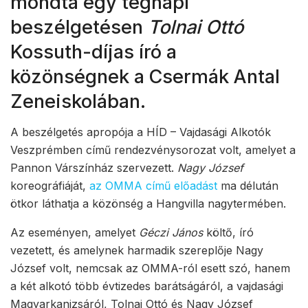
mondta egy tegnapi
beszélgetésen
Tolnai Ottó
Kossuth-díjas író a
közönségnek a Csermák Antal
Zeneiskolában.
A beszélgetés apropója a HÍD – Vajdasági Alkotók
Veszprémben című rendezvénysorozat volt, amelyet a
Pannon Várszínház szervezett.
Nagy József
koreográfiáját,
az OMMA című előadást
ma délután
ötkor láthatja a közönség a Hangvilla nagytermében.
Az eseményen, amelyet
Géczi János
költő, író
vezetett, és amelynek harmadik szereplője Nagy
József volt, nemcsak az OMMA-ról esett szó, hanem
a két alkotó több évtizedes barátságáról, a vajdasági
Magyarkanizsáról, Tolnai Ottó és Nagy József