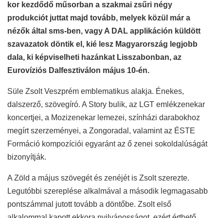
kor kezdődő műsorban a szakmai zsűri négy
produkciót juttat majd tovább, melyek közül már a
nézők által sms-ben, vagy A DAL applikáción küldött
szavazatok döntik el, kié lesz Magyarország legjobb
dala, ki képviselheti hazánkat Lisszabonban, az
Eurovíziós Dalfesztiválon május 10-én.
Süle Zsolt Veszprém emblematikus alakja. Énekes,
dalszerző, szövegíró. A Story bulik, az LGT emlékzenekar
koncertjei, a Mozizenekar lemezei, színházi darabokhoz
megírt szerzeményei, a Zongoradal, valamint az ÉSTE
Formáció kompozíciói egyaránt az ő zenei sokoldalúságát
bizonyítják.
A Zöld a május szövegét és zenéjét is Zsolt szerezte.
Legutóbbi szereplése alkalmával a második legmagasabb
pontszámmal jutott tovább a döntőbe. Zsolt első
alkalommal kapott ekkora nyilvánosságot, ezért érthető,