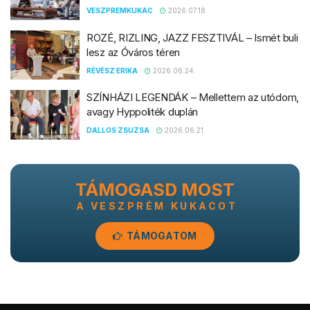
VESZPREMKUKAC
2026.07.18.
ROZÉ, RIZLING, JAZZ FESZTIVÁL – Ismét buli
lesz az Óváros téren
RÉVÉSZ ERIKA
2026.06.24.
SZÍNHÁZI LEGENDÁK – Mellettem az utódom,
avagy Hyppoliték duplán
DALLOS ZSUZSA
2026.06.21.
TÁMOGASD MOST
A VESZPRÉM KUKACOT
TÁMOGATOM