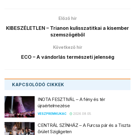
Előző hír
KIBESZÉLETLEN – Trianon kulisszatitkai a kisember
szemszögéből
Következő hír
ECO – A vándorlás természeti jelenség
KAPCSOLÓDÓ
CIKKEK
INOTA FESZTIVÁL – A fény és tér
újraértelmezése
VESZPREMKUKAC
2026.08.05.
CENTRÁL SZÍNHÁZ – A Furcsa pár és a Tiszta
őrület Szigligeten