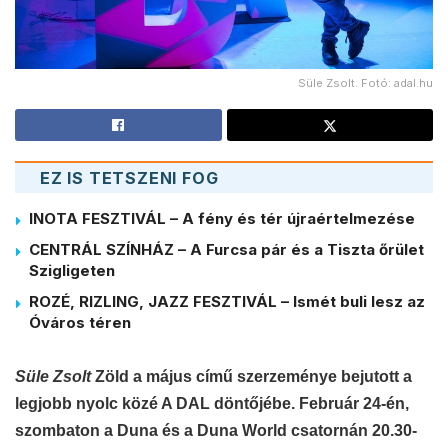
Süle Zsolt. Fotó: adal.hu
EZ IS TETSZENI FOG
INOTA FESZTIVÁL – A fény és tér újraértelmezése
CENTRÁL SZÍNHÁZ – A Furcsa pár és a Tiszta őrület
Szigligeten
ROZÉ, RIZLING, JAZZ FESZTIVÁL – Ismét buli lesz az
Óváros téren
Süle Zsolt
Zöld a május című szerzeménye bejutott a
legjobb nyolc közé A DAL döntőjébe. Február 24-én,
szombaton a Duna és a Duna World csatornán 20.30-