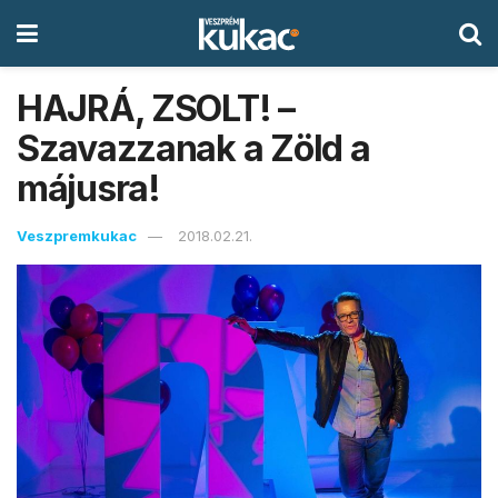
HAJRÁ, ZSOLT! –
Szavazzanak a Zöld a
májusra!
Veszpremkukac
2018.02.21.