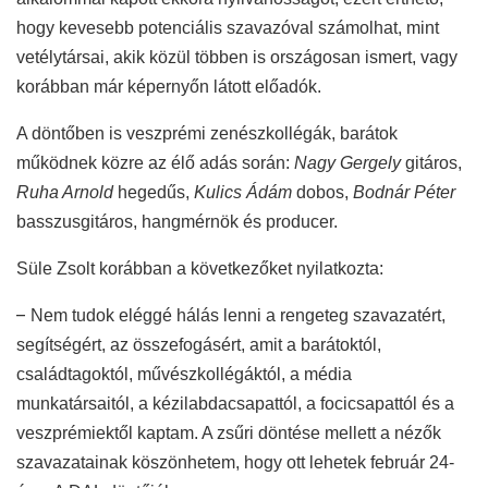
hogy kevesebb potenciális szavazóval számolhat, mint
vetélytársai, akik közül többen is országosan ismert, vagy
korábban már képernyőn látott előadók.
A döntőben is veszprémi zenészkollégák, barátok
működnek közre az élő adás során:
Nagy Gergely
gitáros,
Ruha Arnold
hegedűs,
Kulics Ádám
dobos,
Bodnár Péter
basszusgitáros, hangmérnök és producer.
Süle Zsolt korábban a következőket nyilatkozta:
–
Nem tudok eléggé hálás lenni a rengeteg szavazatért,
segítségért, az összefogásért, amit a barátoktól,
családtagoktól, művészkollégáktól, a média
munkatársaitól, a kézilabdacsapattól, a focicsapattól és a
veszprémiektől kaptam. A zsűri döntése mellett a nézők
szavazatainak köszönhetem, hogy ott lehetek február 24-