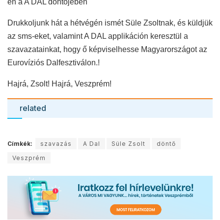
én a A DAL döntőjében
Drukkoljunk hát a hétvégén ismét Süle Zsoltnak, és küldjük
az sms-eket, valamint A DAL applikáción keresztül a
szavazatainkat, hogy ő képviselhesse Magyarországot az
Eurovíziós Dalfesztiválon.!
Hajrá, Zsolt! Hajrá, Veszprém!
related
Címkék:
szavazás
A Dal
Süle Zsolt
döntő
Veszprém