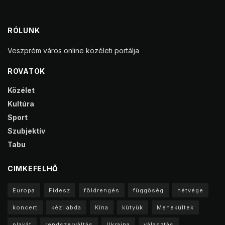
RÓLUNK
Veszprém város online közéleti portálja
ROVATOK
Közélet
Kultúra
Sport
Szubjektív
Tabu
CIMKEFELHŐ
Europa
Fidesz
földrengés
függőség
hétvége
koncert
kézilabda
Kína
kütyük
Menekültek
plakát
rendszerváltás
Ukrajna
választás