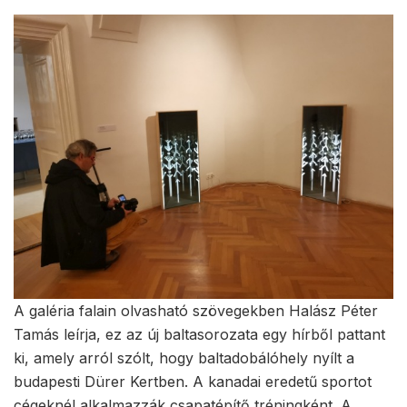
A galéria falain olvasható szövegekben Halász Péter
Tamás leírja, ez az új baltasorozata egy hírből pattant
ki, amely arról szólt, hogy baltadobálóhely nyílt a
budapesti Dürer Kertben. A kanadai eredetű sportot
cégeknél alkalmazzák csapatépítő tréningként. A