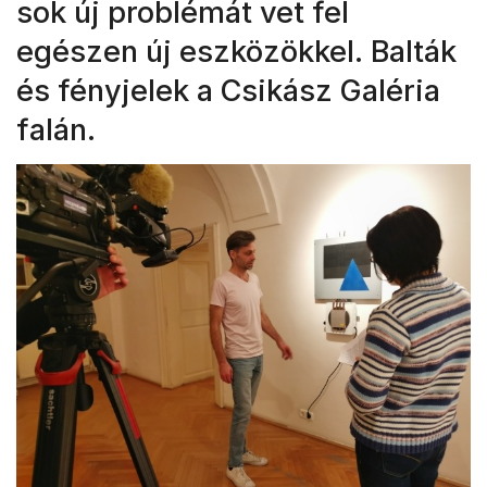
sok új problémát vet fel
egészen új eszközökkel. Balták
és fényjelek a Csikász Galéria
falán.