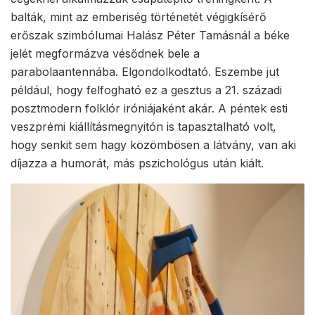
balták, mint az emberiség történetét végigkísérő
erőszak szimbólumai Halász Péter Tamásnál a béke
jelét megformázva vésődnek bele a
parabolaantennába. Elgondolkodtató. Eszembe jut
például, hogy felfogható ez a gesztus a 21. századi
posztmodern folklór iróniájaként akár. A péntek esti
veszprémi kiállításmegnyitón is tapasztalható volt,
hogy senkit sem hagy közömbösen a látvány, van aki
díjazza a humorát, más pszichológus után kiált.