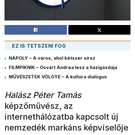
EZ IS TETSZENI FOG
NÁPOLY – A város, ahol kétszer sírsz
FILMPIKNIK – Osvárt Andrea lesz a házigazdája
MŰVÉSZETEK VÖLGYE – A kultúra dialógus
Halász Péter Tamás
képzőművész, az
internethálózatba kapcsolt új
nemzedék markáns képviselője