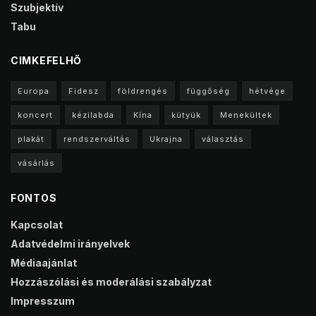
Szubjektív
Tabu
CIMKEFELHŐ
Europa
Fidesz
földrengés
függőség
hétvége
koncert
kézilabda
Kína
kütyük
Menekültek
plakát
rendszerváltás
Ukrajna
választás
vásárlás
FONTOS
Kapcsolat
Adatvédelmi irányelvek
Médiaajánlat
Hozzászólási és moderálási szabályzat
Impresszum