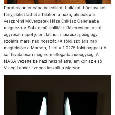
Parabolaantennába beleállított baltákat, hőcsöveket,
fényjeleket láthat a falakon a néző, aki belép a
veszprémi Művészetek Háza Csikász Galériájába
megnézni a Sol+ című kiállítást. Rákerestem, a sol
egyrészt napot jelent latinul, másrészt pedig egy
szoláris marsi nap hosszát. (A földi szoláris nap
megfelelője a Marson, 1 sol = 1,0275 földi nappal.) A
sol hivatalosan még nem elfogadott időegység. A
NASA vezette be házi használatra, amikor az első
Viking Lander szonda leszállt a Marson.