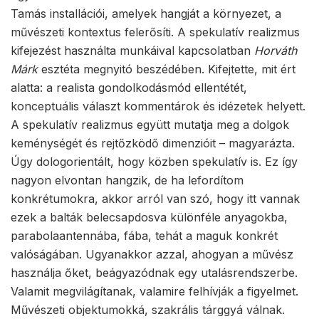
Tamás installációi, amelyek hangját a környezet, a
művészeti kontextus felerősíti. A spekulatív realizmus
kifejezést használta munkáival kapcsolatban
Horváth
Márk
esztéta megnyitó beszédében. Kifejtette, mit ért
alatta: a realista gondolkodásmód ellentétét,
konceptuális választ kommentárok és idézetek helyett.
A spekulatív realizmus együtt mutatja meg a dolgok
keménységét és rejtőzködő dimenzióit – magyarázta.
Úgy dologorientált, hogy közben spekulatív is. Ez így
nagyon elvontan hangzik, de ha lefordítom
konkrétumokra, akkor arról van szó, hogy itt vannak
ezek a balták belecsapdosva különféle anyagokba,
parabolaantennába, fába, tehát a maguk konkrét
valóságában. Ugyanakkor azzal, ahogyan a művész
használja őket, beágyazódnak egy utalásrendszerbe.
Valamit megvilágítanak, valamire felhívják a figyelmet.
Művészeti objektumokká, szakrális tárggyá válnak.