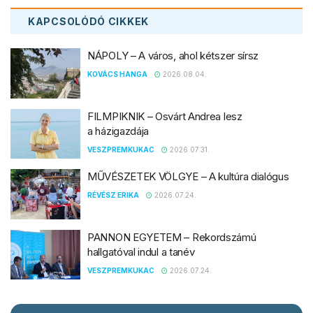
KAPCSOLÓDÓ
CIKKEK
NÁPOLY – A város, ahol kétszer sírsz
KOVÁCS HANGA
2026.08.04.
FILMPIKNIK – Osvárt Andrea lesz
a házigazdája
VESZPREMKUKAC
2026.07.31.
MŰVÉSZETEK VÖLGYE – A kultúra dialógus
RÉVÉSZ ERIKA
2026.07.24.
PANNON EGYETEM – Rekordszámú
hallgatóval indul a tanév
VESZPREMKUKAC
2026.07.24.