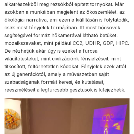
alkatrészekből meg rezsókból épített tornyokat. Már
azokban a munkáiban megjelent az ökoszemlélet, az
ökológiai narratíva, ami ezen a kiállításán is folytatódik,
csak most fényjelek formájában. Itt most hőcsövek
segítségével formáz hőkamerával látható betűket,
mozaikszavakat, mint például CO2, UDHR, GDP, HIPC.
De nézhetjük akár úgy is ezeket a furcsa
világítótesteket, mint civilizációnk fényjelzéseit, mint
titkosított, feltörhetetlen kódokat. Fényjelek ezek attól
az új generációtól, amely a művészetben saját
szabadságának formáit keresi, és kutatásait,
ráeszméléseit a legfurcsább gesztusok is kifejezhetik.