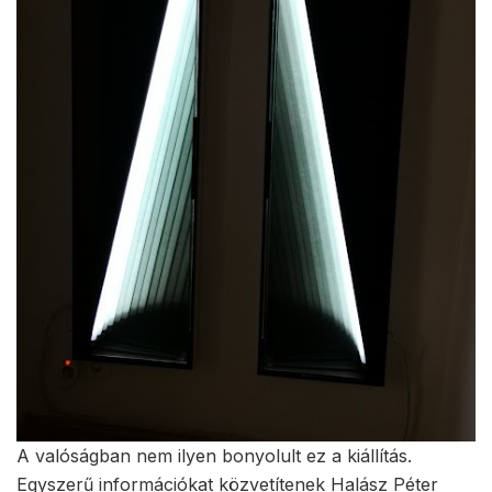
A valóságban nem ilyen bonyolult ez a kiállítás.
Egyszerű információkat közvetítenek Halász Péter