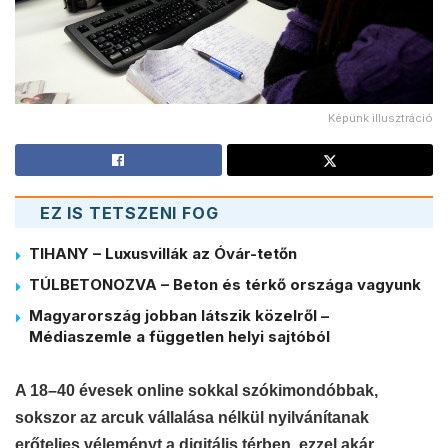
Képünk illusztráció
EZ IS TETSZENI FOG
TIHANY – Luxusvillák az Óvár-tetőn
TÚLBETONOZVA – Beton és térkő országa vagyunk
Magyarország jobban látszik közelről –
Médiaszemle a független helyi sajtóból
A 18–40 évesek online sokkal szókimondóbbak,
sokszor az arcuk vállalása nélkül nyilvánítanak
erőteljes véleményt a digitális térben, ezzel akár