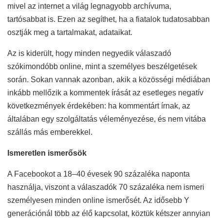
mivel az internet a világ legnagyobb archívuma,
tartósabbat is. Ezen az segíthet, ha a fiatalok tudatosabban
osztják meg a tartalmakat, adataikat.
Az is kiderült, hogy minden negyedik válaszadó
szókimondóbb online, mint a személyes beszélgetések
során. Sokan vannak azonban, akik a közösségi médiában
inkább mellőzik a kommentek írását az esetleges negatív
következmények érdekében: ha kommentárt írnak, az
általában egy szolgáltatás véleményezése, és nem vitába
szállás más emberekkel.
Ismeretlen ismerősök
A Facebookot a 18–40 évesek 90 százaléka naponta
használja, viszont a válaszadók 70 százaléka nem ismeri
személyesen minden online ismerősét. Az idősebb Y
generációnál több az élő kapcsolat, köztük kétszer annyian