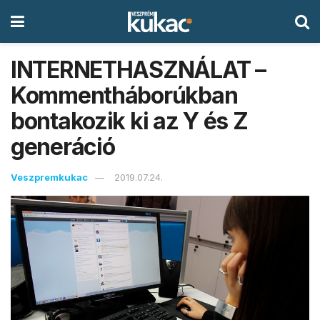
INTERNETHASZNÁLAT –
Kommentháborúkban
bontakozik ki az Y és Z
generáció
Veszpremkukac
2019.07.24.