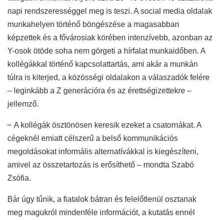
napi rendszerességgel meg is teszi. A social media oldalak
munkahelyen történő böngészése a magasabban
képzettek és a fővárosiak körében intenzívebb, azonban az
Y-osok ötöde soha nem görgeti a hírfalat munkaidőben. A
kollégákkal történő kapcsolattartás, ami akár a munkán
túlra is kiterjed, a közösségi oldalakon a válaszadók felére
– leginkább a Z generációra és az érettségizettekre –
jellemző.
–
A kollégák ösztönösen keresik ezeket a csatornákat. A
cégeknél emiatt célszerű a belső kommunikációs
megoldásokat informális alternatívákkal is kiegészíteni,
amivel az összetartozás is erősíthető – mondta Szabó
Zsófia.
Bár úgy tűnik, a fiatalok bátran és felelőtlenül osztanak
meg magukról mindenféle információt, a kutatás ennél