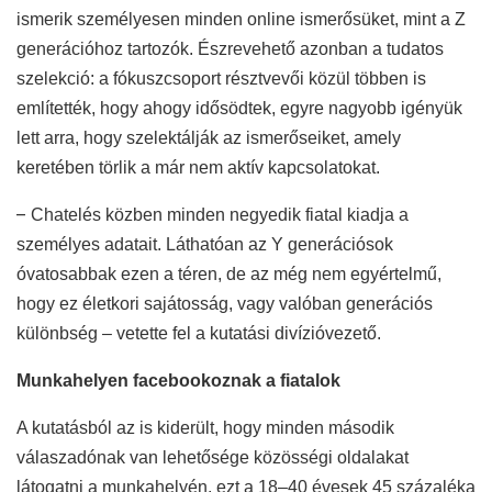
ismerik személyesen minden online ismerősüket, mint a Z
generációhoz tartozók. Észrevehető azonban a tudatos
szelekció: a fókuszcsoport résztvevői közül többen is
említették, hogy ahogy idősödtek, egyre nagyobb igényük
lett arra, hogy szelektálják az ismerőseiket, amely
keretében törlik a már nem aktív kapcsolatokat.
–
Chatelés közben minden negyedik fiatal kiadja a
személyes adatait. Láthatóan az Y generációsok
óvatosabbak ezen a téren, de az még nem egyértelmű,
hogy ez életkori sajátosság, vagy valóban generációs
különbség – vetette fel a kutatási divízióvezető.
Munkahelyen facebookoznak a fiatalok
A kutatásból az is kiderült, hogy minden második
válaszadónak van lehetősége közösségi oldalakat
látogatni a munkahelyén, ezt a 18–40 évesek 45 százaléka