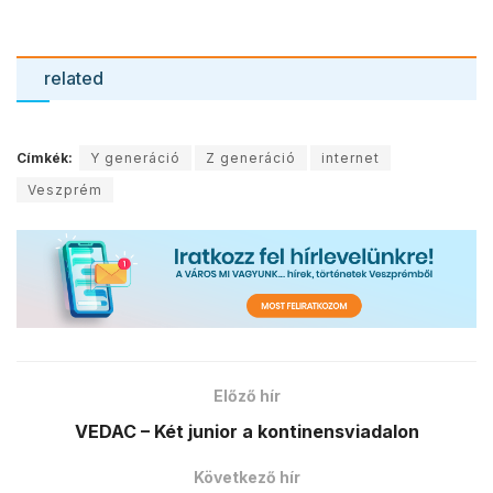
TÁMOGATOM
RÓLUNK
Veszprém város online közéleti portálja
ROVATOK
Közélet
Kultúra
Sport
Szubjektív
Tabu
CIMKEFELHŐ