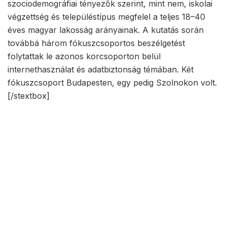
szociodemográfiai tényezők szerint, mint nem, iskolai
végzettség és településtípus megfelel a teljes 18–40
éves magyar lakosság arányainak. A kutatás során
továbbá három fókuszcsoportos beszélgetést
folytattak le azonos korcsoporton belül
internethasználat és adatbiztonság témában. Két
fókuszcsoport Budapesten, egy pedig Szolnokon volt.
[/stextbox]
related
Címkék:
Y generáció
Z generáció
internet