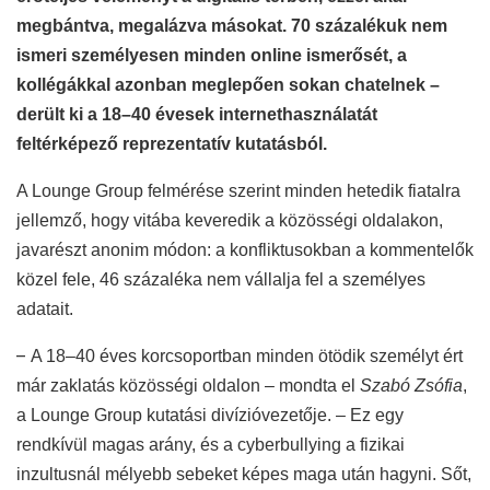
megbántva, megalázva másokat. 70 százalékuk nem
ismeri személyesen minden online ismerősét, a
kollégákkal azonban meglepően sokan chatelnek –
derült ki a 18–40 évesek internethasználatát
feltérképező reprezentatív kutatásból.
A Lounge Group felmérése szerint minden hetedik fiatalra
jellemző, hogy vitába keveredik a közösségi oldalakon,
javarészt anonim módon: a konfliktusokban a kommentelők
közel fele, 46 százaléka nem vállalja fel a személyes
adatait.
–
A 18–40 éves korcsoportban minden ötödik személyt ért
már zaklatás közösségi oldalon – mondta el
Szabó Zsófia
,
a Lounge Group kutatási divízióvezetője. – Ez egy
rendkívül magas arány, és a cyberbullying a fizikai
inzultusnál mélyebb sebeket képes maga után hagyni. Sőt,