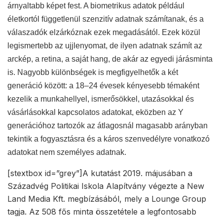
árnyaltabb képet fest. A biometrikus adatok például
életkortól függetlenül szenzitív adatnak számítanak, és a
válaszadók elzárkóznak ezek megadásától. Ezek közül
legismertebb az ujjlenyomat, de ilyen adatnak számít az
arckép, a retina, a saját hang, de akár az egyedi járásminta
is. Nagyobb különbségek is megfigyelhetők a két
generáció között: a 18–24 évesek kényesebb témaként
kezelik a munkahellyel, ismerősökkel, utazásokkal és
vásárlásokkal kapcsolatos adatokat, eközben az Y
generációhoz tartozók az átlagosnál magasabb arányban
tekintik a fogyasztásra és a káros szenvedélyre vonatkozó
adatokat nem személyes adatnak.
[stextbox id=”grey”]A kutatást 2019. májusában a
Századvég Politikai Iskola Alapítvány végezte a New
Land Media Kft. megbízásából, mely a Lounge Group
tagja. Az 508 fős minta összetétele a legfontosabb