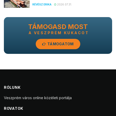
© 2023 VeszprémKukac - Veszprém online közéleti portálja