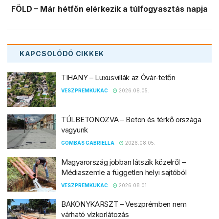
Europa
Fidesz
földrengés
függőség
hétvége
koncert
kézilabda
Kína
kütyük
Menekültek
plakát
rendszerváltás
Ukrajna
választás
vásárlás
FONTOS
Kapcsolat
Adatvédelmi irányelvek
Médiaajánlat
Hozzászólási és moderálási szabályzat
Impresszum