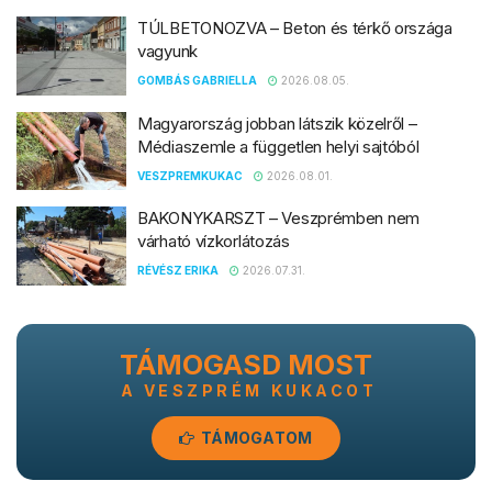
TÚLBETONOZVA – Beton és térkő országa
vagyunk
GOMBÁS GABRIELLA
2026.08.05.
Magyarország jobban látszik közelről –
Médiaszemle a független helyi sajtóból
VESZPREMKUKAC
2026.08.01.
BAKONYKARSZT – Veszprémben nem
várható vízkorlátozás
RÉVÉSZ ERIKA
2026.07.31.
TÁMOGASD MOST
A VESZPRÉM KUKACOT
TÁMOGATOM