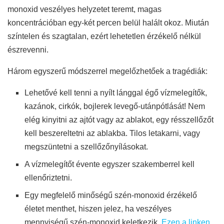
monoxid veszélyes helyzetet teremt, magas
koncentrációban egy-két percen belül halált okoz. Miután
színtelen és szagtalan, ezért lehetetlen érzékelő nélkül
észrevenni.
Három egyszerű módszerrel megelőzhetőek a tragédiák:
Lehetővé kell tenni a nyílt lánggal égő vízmelegítők,
kazánok, cirkók, bojlerek levegő-utánpótlását! Nem
elég kinyitni az ajtót vagy az ablakot, egy résszellőzőt
kell beszereltetni az ablakba. Tilos letakarni, vagy
megszüntetni a szellőzőnyílásokat.
A vízmelegítőt évente egyszer szakemberrel kell
ellenőriztetni.
Egy megfelelő minőségű szén-monoxid érzékelő
életet menthet, hiszen jelez, ha veszélyes
mennyiségű szén-monoxid keletkezik.
Ezen a linken