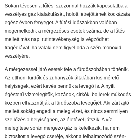
Sokan tévesen a fűtési szezonnal hozzák kapcsolatba a
veszélyes gáz kialakulását, holott létrejöttének kockázata
egész évben fenyeget. A fűtési időszakban valóban
megemelkedik a mérgezéses esetek száma, de a fűtés
mellett más napi rutintevékenység is végződhet
tragédiával, ha valaki nem figyel oda a szén-monoxid
veszélyére.
A mérgezéssel járó esetek fele a fürdőszobában történik.
Az otthoni fürdők és zuhanyzók általában kis méretű
helyiségek, ezért kevés bennük a levegő is. A nyílt
égésterű vízmelegítők, kazánok, cirkók, bojlerek működés
közben elhasználják a fürdőszoba levegőjét. Aki zárt ajtó
mellett sokáig engedi a meleg vizet, és nincs semmilyen
szellőzés a helyiségben, az életével játszik. A víz
melegítése során mérgező gáz is keletkezik, ha nem
biztosított a levegő cseréje, akkor a felhalmozódó szén-