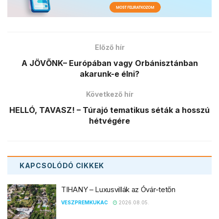
Előző hír
A JÖVŐNK– Európában vagy Orbánisztánban
akarunk-e élni?
Következő hír
HELLÓ, TAVASZ! – Túrajó tematikus séták a hosszú
hétvégére
KAPCSOLÓDÓ
CIKKEK
TIHANY – Luxusvillák az Óvár-tetőn
VESZPREMKUKAC
2026.08.05.