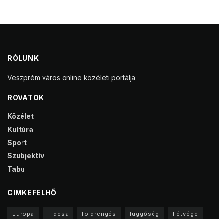
RÓLUNK
Veszprém város online közéleti portálja
ROVATOK
Közélet
Kultúra
Sport
Szubjektív
Tabu
CIMKEFELHŐ
Europa
Fidesz
földrengés
függőség
hétvége