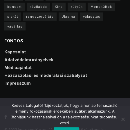
koncert
kézilabda
Kína
kütyük
Menekültek
plakát
rendszerváltás
Ukrajna
választás
vásárlás
FONTOS
Kapcsolat
Adatvédelmi irányelvek
Médiaajánlat
Hozzászólási és moderálási szabályzat
Impresszum
Kedves Látogató! Tájékoztatjuk, hogy a honlap felhasználói
élmény fokozásának érdekében sütiket alkalmazunk. A
honlapunk használatával ön a tájékoztatásunkat tudomásul
veszi.
© 2023 VeszprémKukac - Veszprém online közéleti portálja