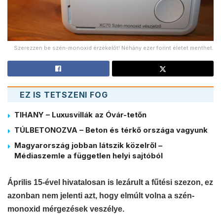
Szerezzen be szén-monoxid érzékelőt! Néhány ezer forint életet menthet.
EZ IS TETSZENI FOG
TIHANY – Luxusvillák az Óvár-tetőn
TÚLBETONOZVA – Beton és térkő országa vagyunk
Magyarország jobban látszik közelről –
Médiaszemle a független helyi sajtóból
Április 15-ével hivatalosan is lezárult a fűtési szezon, ez
azonban nem jelenti azt, hogy elmúlt volna a szén-
monoxid mérgezések veszélye.