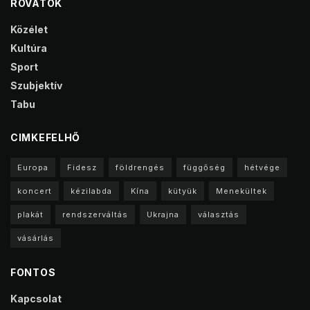
ROVATOK
Közélet
Kultúra
Sport
Szubjektív
Tabu
CIMKEFELHŐ
Europa
Fidesz
földrengés
függőség
hétvége
koncert
kézilabda
Kína
kütyük
Menekültek
plakát
rendszerváltás
Ukrajna
választás
vásárlás
FONTOS
Kapcsolat