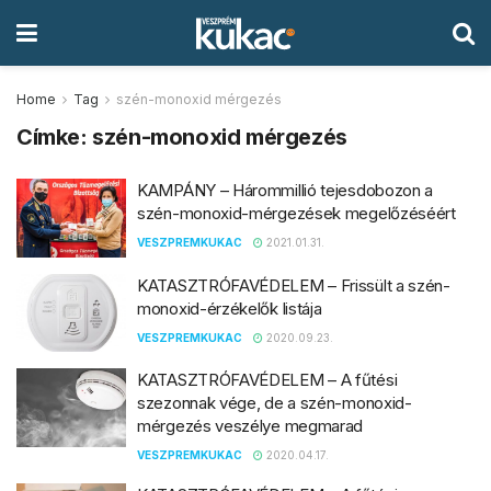
Home
Tag
szén-monoxid mérgezés
Címke:
szén-monoxid mérgezés
KAMPÁNY – Hárommillió tejesdobozon a
szén-monoxid-mérgezések megelőzéséért
VESZPREMKUKAC
2021.01.31.
KATASZTRÓFAVÉDELEM – Frissült a szén-
monoxid-érzékelők listája
VESZPREMKUKAC
2020.09.23.
KATASZTRÓFAVÉDELEM – A fűtési
szezonnak vége, de a szén-monoxid-
mérgezés veszélye megmarad
VESZPREMKUKAC
2020.04.17.