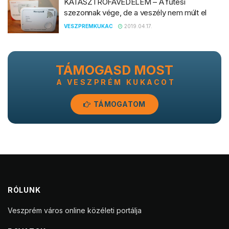
KATASZTRÓFAVÉDELEM – A fűtési
szezonnak vége, de a veszély nem múlt el
VESZPREMKUKAC
2019.04.17.
TÁMOGASD MOST
A VESZPRÉM KUKACOT
TÁMOGATOM
RÓLUNK
Veszprém város online közéleti portálja