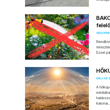
BAKO
felel
VESZPR
Rendkívü
miniszt
Ezzel pá
HŐKUP
DALLOS 
A hőkupo
médiába
határozo
katonai..