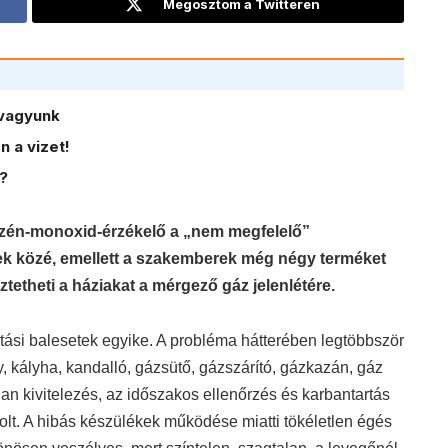
Megosztom a Twitteren
vagyunk
 a vizet!
?
gy szén-monoxid-érzékelő a „nem megfelelő”
sek közé, emellett a szakemberek még négy terméket
tetheti a háziakat a mérgező gáz jelenlétére.
ási balesetek egyike. A probléma hátterében legtöbbször
, kályha, kandalló, gázsütő, gázszárító, gázkazán, gáz
alan kivitelezés, az időszakos ellenőrzés és karbantartás
olt. A hibás készülékek működése miatti tökéletlen égés