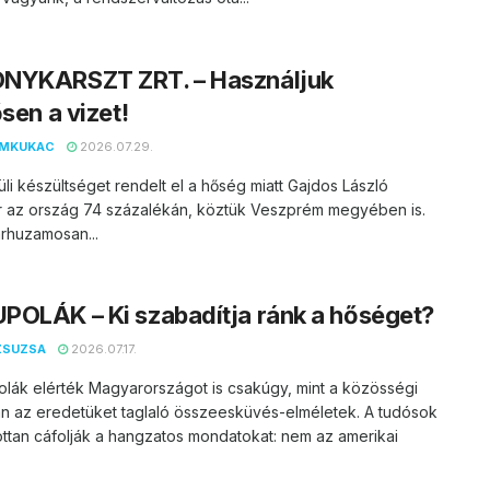
NYKARSZT ZRT. – Használjuk
ősen a vizet!
EMKUKAC
2026.07.29.
li készültséget rendelt el a hőség miatt Gajdos László
er az ország 74 százalékán, köztük Veszprém megyében is.
rhuzamosan...
OLÁK – Ki szabadítja ránk a hőséget?
ZSUZSA
2026.07.17.
lák elérték Magyarországot is csakúgy, mint a közösségi
n az eredetüket taglaló összeesküvés-elméletek. A tudósok
ttan cáfolják a hangzatos mondatokat: nem az amerikai
.