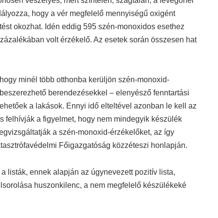
önösen veszélyes, mert színtelen, szagtalan, a levegőnél
dályozza, hogy a vér megfelelő mennyiségű oxigént
ztést okozhat. Idén eddig 595 szén-monoxidos esethez
80 százalékában volt érzékelő. Az esetek során összesen hat
 hogy minél több otthonba kerüljön szén-monoxid-
l beszerezhető berendezésekkel – elenyésző fenntartási
ehetőek a lakások. Ennyi idő elteltével azonban le kell az
s felhívják a figyelmet, hogy nem mindegyik készülék
 megvizsgáltatják a szén-monoxid-érzékelőket, az így
atasztrófavédelmi Főigazgatóság közzéteszi honlapján.
 listák, ennek alapján az úgynevezett pozitív lista,
sorolása huszonkilenc, a nem megfelelő készülékeké