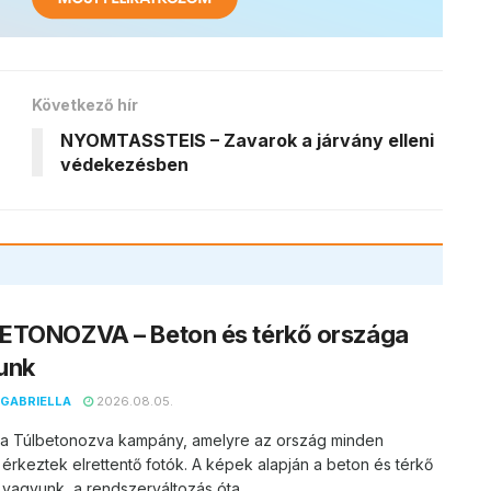
Következő hír
NYOMTASSTEIS – Zavarok a járvány elleni
védekezésben
ETONOZVA – Beton és térkő országa
unk
GABRIELLA
2026.08.05.
t a Túlbetonozva kampány, amelyre az ország minden
 érkeztek elrettentő fotók. A képek alapján a beton és térkő
vagyunk, a rendszerváltozás óta...