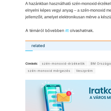
A hazánkban használható szén-monoxid-érzékelő
elnyelni képes vegyi anyag – a szén-monoxid meg
jellemzőit, amelyet elektronikusan mérve a készü
A témáról bővebben
itt
olvashatnak.
related
Címkék:
szén-monoxid-érzékelők
BM Országo
szén-monoxid mérgezés
Veszprém