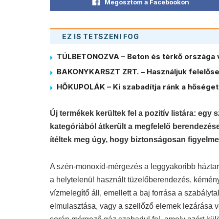
Megosztom a Facebookon
EZ IS TETSZENI FOG
TÚLBETONOZVA – Beton és térkő országa 
BAKONYKARSZT ZRT. – Használjuk felelősen
HŐKUPOLÁK – Ki szabadítja ránk a hőséget
Új termékek kerültek fel a pozitív listára: e
kategóriából átkerült a megfelelő berendezé
ítéltek meg úgy, hogy biztonságosan figyelmez
A szén-monoxid-mérgezés a leggyakoribb háztart
a helytelenül használt tüzelőberendezés, kémény
vízmelegítő áll, emellett a baj forrása a szabályt
elmulasztása, vagy a szellőző elemek lezárása v