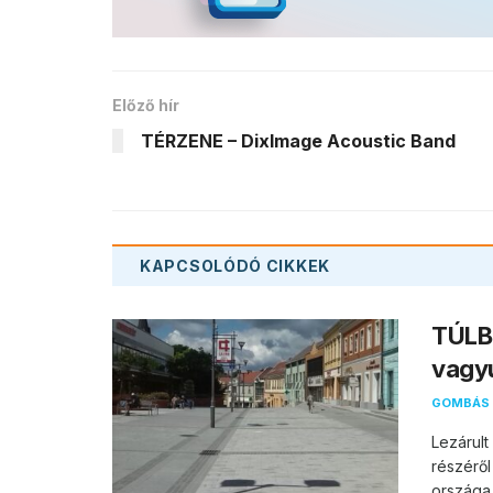
Előző hír
TÉRZENE – DixImage Acoustic Band
KAPCSOLÓDÓ
CIKKEK
TÚLB
vagy
GOMBÁS 
Lezárul
részéről
országa 