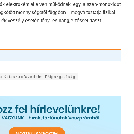
k elektrokémiai elven működnek: egy, a szén-monoxidot
kötött mennyiségétől függően – megváltoztatja fizikai
lék veszély esetén fény- és hangjelzéssel riaszt.
s Katasztrófavédelmi Főigazgatóság