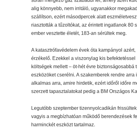
során mérgező gáz szabadul fel, amely azért kül
alig könnyebb, nem irritáló, ugyanakkor megaka
szállítson, ezért másodpercek alatt eszméletves
riasztották a tűzoltókat, az érintett ingatlanok 
ember vesztette életét, 183-an sérültek meg.
A katasztrófavédelem évek óta kampányol azért,
érzékelő. Ezekkel a viszonylag kis befektetésse
költségek mellett – öt-hét évre biztonságosabbá t
eszközöket cserélni. A szakemberek rendre arra i
alkalmas arra, amire hirdetik, ezért időről időre
szerzett tapasztalatokat pedig a BM Országos K
Legutóbb szeptember tizennyolcadikán frissültek a
vagyis a megbízhatóan működő berendezések fel
harminckét eszközt tartalmaz.