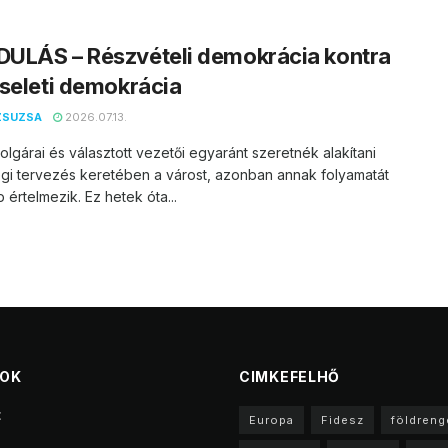
ULÁS – Részvételi demokrácia kontra
seleti demokrácia
ZSUZSA
2026.07.13.
olgárai és választott vezetői egyaránt szeretnék alakítani
gi tervezés keretében a várost, azonban annak folyamatát
értelmezik. Ez hetek óta...
TOK
CIMKEFELHŐ
t
Europa
Fidesz
földreng