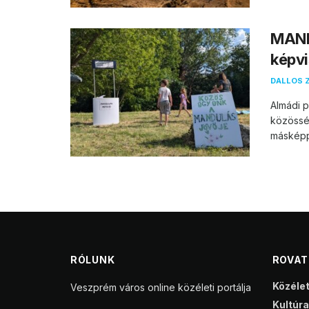
MAND
képvi
DALLOS 
Almádi p
közössé
másképp 
RÓLUNK
ROVA
Közéle
Veszprém város online közéleti portálja
Kultúra