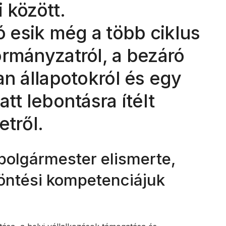
 között.
esik még a több ciklus
ormányzatról, a bezáró
an állapotokról és egy
tt lebontásra ítélt
etről.
polgármester elismerte,
öntési kompetenciájuk