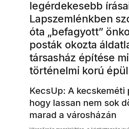
legérdekesebb írásai
Lapszemlénkben szó 
óta „befagyott” önk
posták okozta áldatl
társasház építése mia
történelmi korú épül
KecsUp: A kecskeméti 
hogy lassan nem sok d
marad a városházán