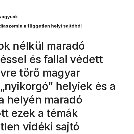
vagyunk
iaszemle a független helyi sajtóból
gok nélkül maradó
éssel és fallal védett
névre törő magyar
„nyikorgó” helyiek és a
 a helyén maradó
ött ezek a témák
len vidéki sajtó