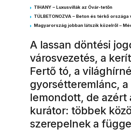
TIHANY – Luxusvillák az Óvár-tetőn
TÚLBETONOZVA – Beton és térkő országa 
Magyarország jobban látszik közelről – Méd
A lassan döntési jo
városvezetés, a kerít
Fertő tó, a világhír
gyorsétteremlánc, a 
lemondott, de azért
kurátor: többek köz
szerepelnek a függet