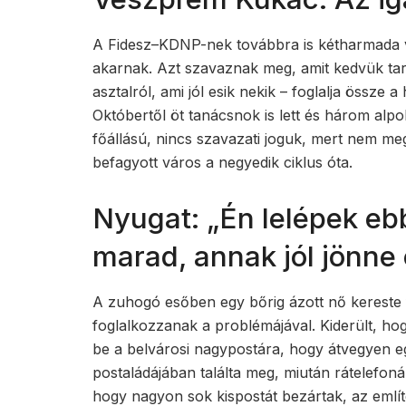
A Fidesz–KDNP-nek továbbra is kétharmada v
akarnak. Azt szavaznak meg, amit kedvük tart.
asztalról, ami jól esik nekik – foglalja össze a
Októbertől öt tanácsnok is lett és három alpol
főállású, nincs szavazati joguk, mert nem meg
befagyott város a negyedik ciklus óta.
Nyugat: „Én lelépek ebb
marad, annak jól jönne
A zuhogó esőben egy bőrig ázott nő kereste 
foglalkozzanak a problémájával. Kiderült, hog
be a belvárosi nagypostára, hogy átvegyen e
postaládájában találta meg, miután rátelefonál
hogy nagyon sok kispostát bezártak, az emlí