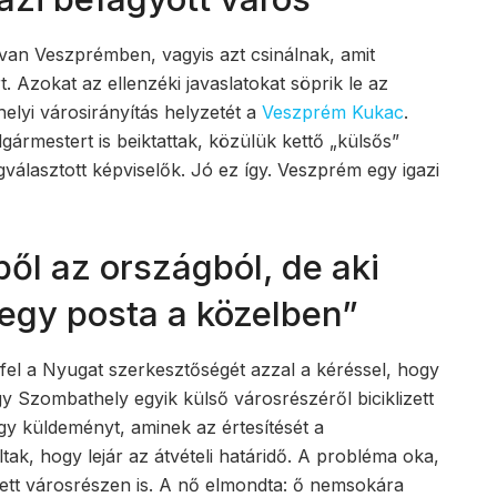
an Veszprémben, vagyis azt csinálnak, amit
 Azokat az ellenzéki javaslatokat söprik le az
 helyi városirányítás helyzetét a
Veszprém Kukac
.
gármestert is beiktattak, közülük kettő „külsős”
választott képviselők. Jó ez így. Veszprém egy igazi
ől az országból, de aki
 egy posta a közelben”
fel a Nyugat szerkesztőségét azzal a kéréssel, hogy
y Szombathely egyik külső városrészéről biciklizett
gy küldeményt, aminek az értesítését a
tak, hogy lejár az átvételi határidő. A probléma oka,
tett városrészen is. A nő elmondta: ő nemsokára