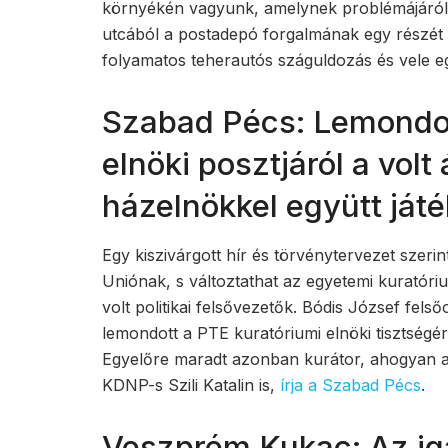
környékén vagyunk, amelynek problémájáról 
utcából a postadepó forgalmának egy részét átt
folyamatos teherautós száguldozás és vele eg
Szabad Pécs: Lemondot
elnöki posztjáról a volt 
házelnökkel együtt ját
Egy kiszivárgott hír és törvénytervezet szeri
Uniónak, s változtathat az egyetemi kurató
volt politikai felsővezetők. Bódis József fels
lemondott a PTE kuratóriumi elnöki tisztségérő
Egyelőre maradt azonban kurátor, ahogyan 
KDNP-s Szili Katalin is,
írja a Szabad Pécs
.
Veszprém Kukac: Az iga