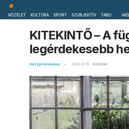
KÖZÉLET
KULTÚRA
SPORT
SZUBJEKTÍV
TABU
MÉ
KITEKINTŐ – A füg
legérdekesebb het
Veszpremkukac
2024.10.16.
Közélet