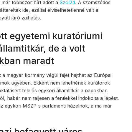
már többször hírt adott a
Szol24
. A szomszédos
erelték ide, ezáltal elviselhetetlenné vált a
yütt járó zajhatás.
t egyetemi kuratóriumi
államtitkár, de a volt
ékban maradt
nt a magyar kormány végül fejet hajthat az Európai
riumok ügyében. Ekként nem lehetnének kurátorok
őoktatásért felelős egykori államtitkár a napokban
l, habár nem teljesen a fentiekkel indokolta a lépést.
az egykori MSZP-s parlamenti házelnök, a ma már
zi befagyott város