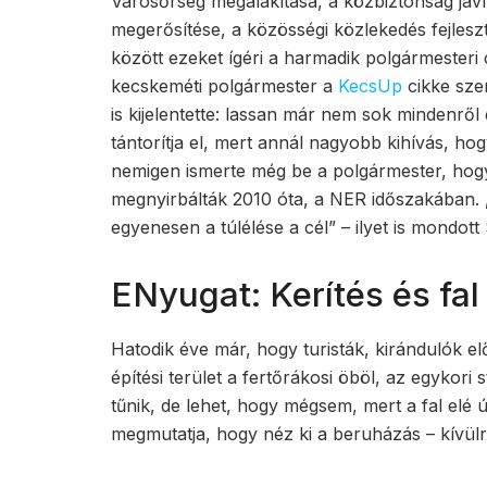
Városőrség megalakítása, a közbiztonság javí
megerősítése, a közösségi közlekedés fejlesz
között ezeket ígéri a harmadik polgármesteri
kecskeméti polgármester a
KecsUp
cikke sze
is kijelentette: lassan már nem sok mindenrő
tántorítja el, mert annál nagyobb kihívás, hogy
nemigen ismerte még be a polgármester, ho
megnyirbálták 2010 óta, a NER időszakában
egyenesen a túlélése a cél” – ilyet is mondot
ENyugat: Kerítés és fal 
Hatodik éve már, hogy turisták, kirándulók elő
építési terület a fertőrákosi öböl, az egykori
tűnik, de lehet, hogy mégsem, mert a fal elé ú
megmutatja, hogy néz ki a beruházás – kívülr