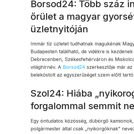
Borsod24: Több száz i
őrület a magyar gyorsé
üzletnyitóján
Immár tíz üzletet tudhatnak magukénak Mag
Budapesten található, de vidékre is kezdene
Debrecenben, Székesfehérváron és Miskolcon,
világhírnév. A
Borsod24
szerkesztője már az 
belekóstolt az egyszerűséget szem előtt tartó k
Szol24: Hiába „nyikorog
forgalommal semmit ne
Egy öntudatos közösség, dübörgő kamionok, v
polgármester által csak „nyikorgóknak” neve