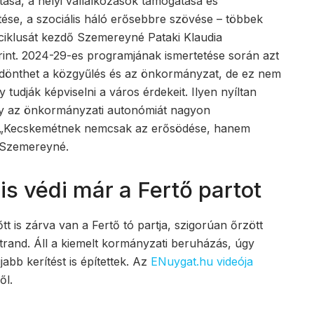
tása, a helyi vállalkozások támogatása és
tése, a szociális háló erősebbre szövése – többek
 ciklusát kezdő Szemereyné Pataki Klaudia
rint. 2024-29-es programjának ismertetése során azt
l dönthet a közgyűlés és az önkormányzat, de ez nem
 tudják képviselni a város érdekeit. Ilyen nyíltan
gy az önkormányzati autonómiát nagyon
. „Kecskemétnek nemcsak az erősödése, hanem
t Szemereyné.
is védi már a Fertő partot
tt is zárva van a Fertő tó partja, szigorúan őrzött
 strand. Áll a kiemelt kormányzati beruházás, úgy
jabb kerítést is építettek. Az
ENuygat.hu videója
ől.