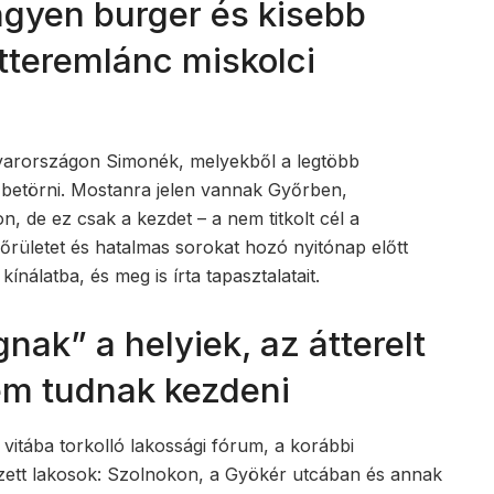
ngyen burger és kisebb
tteremlánc miskolci
yarországon Simonék, melyekből a legtöbb
k betörni. Mostanra jelen vannak Győrben,
 de ez csak a kezdet – a nem titkolt cél a
őrületet és hatalmas sorokat hozó nyitónap előtt
ínálatba, és meg is írta tapasztalatait.
nak” a helyiek, az átterelt
m tudnak kezdeni
itába torkolló lakossági fórum, a korábbi
zett lakosok: Szolnokon, a Gyökér utcában és annak