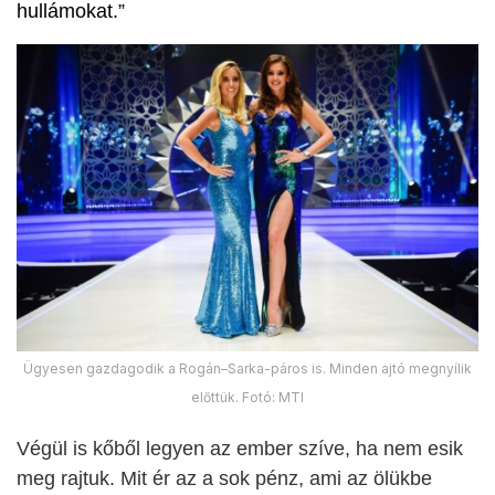
hullámokat.”
Ügyesen gazdagodik a Rogán–Sarka-páros is. Minden ajtó megnyílik
előttük. Fotó: MTI
Végül is kőből legyen az ember szíve, ha nem esik
meg rajtuk. Mit ér az a sok pénz, ami az ölükbe