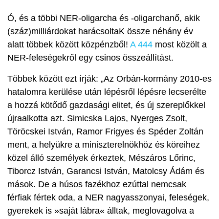
Ó, és a többi NER-oligarcha és -oligarchanő, akik
(száz)milliárdokat harácsoltaK össze néhány év
alatt többek között közpénzből!
A 444
most közölt a
NER-feleségekről egy csinos összeállítást.
Többek között ezt írják: „Az Orbán-kormány 2010-es
hatalomra kerülése után lépésről lépésre lecserélte
a hozzá kötődő gazdasági elitet, és új szereplőkkel
újraalkotta azt. Simicska Lajos, Nyerges Zsolt,
Töröcskei István, Ramor Frigyes és Spéder Zoltán
ment, a helyükre a miniszterelnökhöz és köreihez
közel álló személyek érkeztek, Mészáros Lőrinc,
Tiborcz István, Garancsi István, Matolcsy Ádám és
mások. De a húsos fazékhoz ezúttal nemcsak
férfiak fértek oda, a NER nagyasszonyai, feleségek,
gyerekek is
»
saját lábra
«
álltak, meglovagolva a