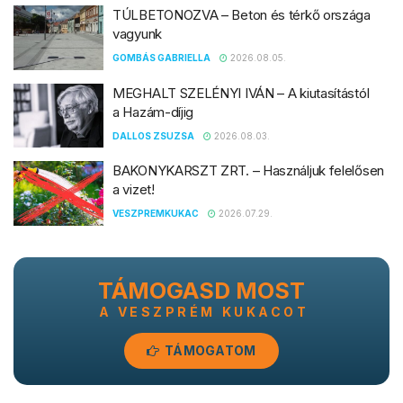
TÚLBETONOZVA – Beton és térkő országa
vagyunk
GOMBÁS GABRIELLA
2026.08.05.
MEGHALT SZELÉNYI IVÁN – A kiutasítástól
a Hazám-díjig
DALLOS ZSUZSA
2026.08.03.
BAKONYKARSZT ZRT. – Használjuk felelősen
a vizet!
VESZPREMKUKAC
2026.07.29.
TÁMOGASD MOST
A VESZPRÉM KUKACOT
TÁMOGATOM