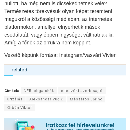
hullott, ha még nem is dicsekedhetnek vele?
Természetes törekvésük olyan képet teremteni
magukról a közösségi médiában, az internetes
platformokon, amellyel elnyerhetik mások
csodálatát, vagy éppen irigységet válthatnak ki.
Amíg a főnök az orrukra nem koppint.
Vezető képünk forrása: Instagram/Vasvári Vivien
related
Címkék:
NER-oligarchák
ellenzéki szerb sajtó
urizálás
Aleksandar Vučić
Mészáros Lőrinc
Orbán Viktor