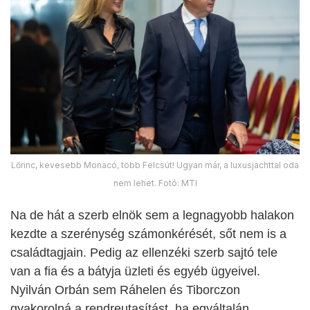
Lőrinc, kevesebb Monacó, több Felcsút! Ugyan már, a luxusjachttal oda
nem lehet. Fotó: MTI
Na de hát a szerb elnök sem a legnagyobb halakon
kezdte a szerénység számonkérését, sőt nem is a
családtagjain. Pedig az ellenzéki szerb sajtó tele
van a fia és a bátyja üzleti és egyéb ügyeivel.
Nyilván Orbán sem Ráhelen és Tiborczon
gyakorolná a rendreutasítást, ha egyáltalán.