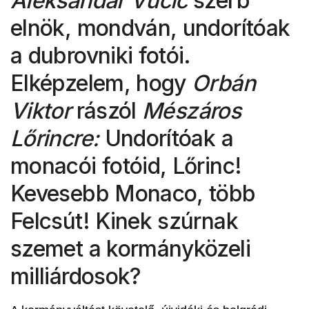
Aleksandar Vučić
szerb
elnök, mondván, undorítóak
a dubrovniki fotói.
Elképzelem, hogy
Orbán
Viktor
rászól
Mészáros
Lőrincre:
Undorítóak a
monacói fotóid, Lőrinc!
Kevesebb Monaco, több
Felcsút! Kinek szúrnak
szemet a kormányközeli
milliárdosok?