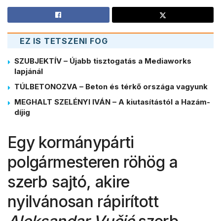
EZ IS TETSZENI FOG
SZUBJEKTÍV – Újabb tisztogatás a Mediaworks
lapjánál
TÚLBETONOZVA – Beton és térkő országa vagyunk
MEGHALT SZELÉNYI IVÁN – A kiutasítástól a Hazám-
díjig
Egy kormánypárti
polgármesteren röhög a
szerb sajtó, akire
nyilvánosan rápirított