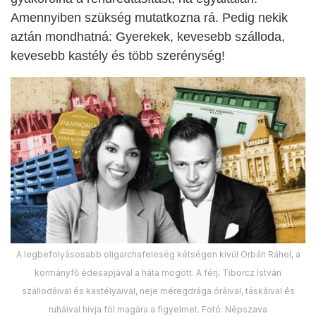
Amennyiben szükség mutatkozna rá. Pedig nekik
aztán mondhatná: Gyerekek, kevesebb szálloda,
kevesebb kastély és több szerénység!
A legbefolyásosabb oligarchafeleség kétségen kívül Orbán Ráhel, a
kormányfő édesapjával a háta mögött. A férj, Tiborcz István
szállodáival és kastélyaival, neje méregdrága óráival, táskáival és
ruháival hívja föl magára a figyelmet. Fotó: Népszava