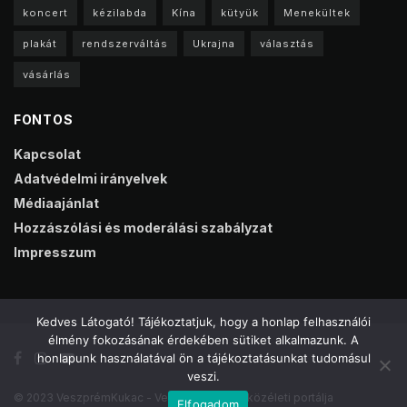
koncert
kézilabda
Kína
kütyük
Menekültek
plakát
rendszerváltás
Ukrajna
választás
vásárlás
FONTOS
Kapcsolat
Adatvédelmi irányelvek
Médiaajánlat
Hozzászólási és moderálási szabályzat
Impresszum
Kedves Látogató! Tájékoztatjuk, hogy a honlap felhasználói
élmény fokozásának érdekében sütiket alkalmazunk. A
honlapunk használatával ön a tájékoztatásunkat tudomásul
veszi.
© 2023 VeszprémKukac - Veszprém online közéleti portálja
Elfogadom