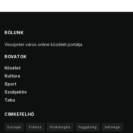
RÓLUNK
Veszprém város online közéleti portálja
ROVATOK
Közélet
Kultúra
Sport
Szubjektív
Tabu
CIMKEFELHŐ
Europa
Fidesz
földrengés
függőség
hétvége