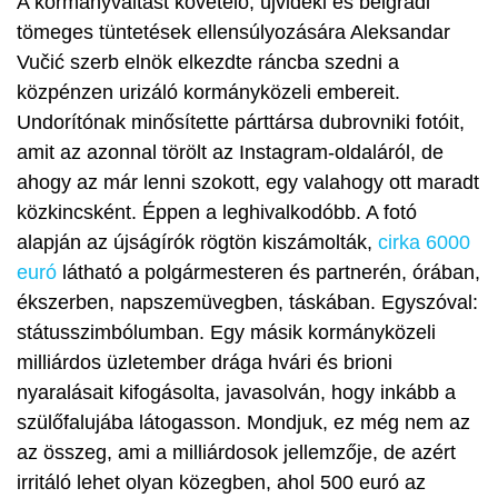
A kormányváltást követelő, újvidéki és belgrádi
tömeges tüntetések ellensúlyozására Aleksandar
Vučić szerb elnök elkezdte ráncba szedni a
közpénzen urizáló kormányközeli embereit.
Undorító
n
ak minősítette párttársa dubrovniki fotó
i
t,
amit az azonnal törölt az
I
nstagr
am-oldaláról, de
ahogy az már lenni szokott, egy valahogy ott maradt
közkincsként. Éppen a leghivalkodóbb. A fotó
alapján az újságírók rögtön kiszámolták,
cirka 6000
euró
látható a polgármesteren és partnerén, órában,
ékszerben, napszemüvegben, táskában. Egyszóval:
státusszimbólumban. Egy másik kormányközeli
milliárdos üzletember drága hvári és brioni
nyaralásait kifogásolta, javasolván, hogy inkább a
szülőfalujába látogasson.
Mondjuk, ez még nem az
az összeg, ami a milliárdosok jellemzője, de azért
irritáló lehet olyan közegben, ahol 500 euró az