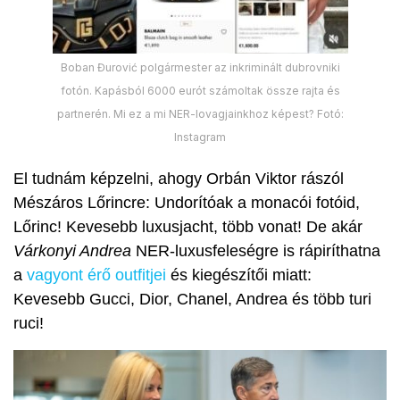
Boban Đurović polgármester az inkriminált dubrovniki
fotón. Kapásból 6000 eurót számoltak össze rajta és
partnerén. Mi ez a mi NER-lovagjainkhoz képest? Fotó:
Instagram
El tudnám képzelni, ahogy Orbán Viktor rászól
Mészáros Lőrincre: Undorítóak a monacói fotóid,
Lőrinc! Kevesebb luxusjacht, több vonat! De akár
Várkonyi Andrea
NER-luxusfeleségre is rápiríthatna
a
vagyont érő outfitjei
és kiegészítői miatt:
Kevesebb Gucci, Dior, Chanel, Andrea és több turi
ruci!