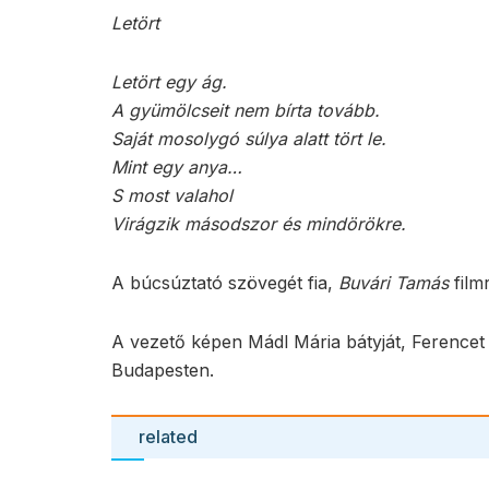
Letört
Letört egy ág.
A gyümölcseit nem bírta tovább.
Saját mosolygó súlya alatt tört le.
Mint egy anya…
S most valahol
Virágzik másodszor és mindörökre.
A búcsúztató szövegét fia,
Buvári Tamás
film
A vezető képen Mádl Mária bátyját, Ferencet
Budapesten.
related