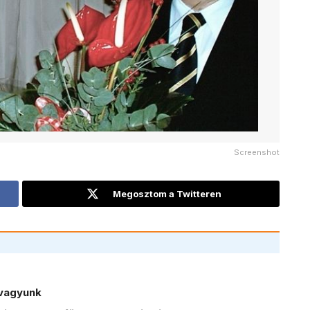
Screenshot
Megosztom a Twitteren
vagyunk