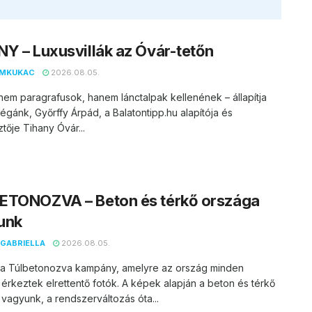
Y – Luxusvillák az Óvár-tetőn
EMKUKAC
2026.08.05.
nem paragrafusok, hanem lánctalpak kellenének – állapítja
égánk, Győrffy Árpád, a Balatontipp.hu alapítója és
tője Tihany Óvár...
ETONOZVA – Beton és térkő országa
unk
GABRIELLA
2026.08.05.
t a Túlbetonozva kampány, amelyre az ország minden
 érkeztek elrettentő fotók. A képek alapján a beton és térkő
vagyunk, a rendszerváltozás óta...