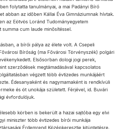
mben folytatta tanulmányai, a mai Padányi Bíró
t abban az időben Kállai Éva Gimnáziumnak hívtak.
esten az Eötvös Loránd Tudományegyetem
t summa cum laude minősítéssel.
sban, a bírói pálya az élete volt. A Csepeli
 Fővárosi Bíróság (ma Fővárosi Törvényszék) polgári
evékenykedett. Elsősorban dologi jogi perek,
lamint szerződések megtámadásával kapcsolatos
zolgáltatásban végzett több évtizedes munkájáért
ezte. Édesanyaként és nagymamaként is rendkívüli
rmeke és öt unokája született. Férjével, id. Buvári
gi évfordulójuk.
esebb körben is bekerült a hazai sajtóba egy elvi
yi miniszter több évtizedes bírói munkája
öztársasági Érdemrend Középkeresztje kitüntetésre.