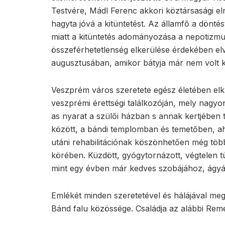
Testvére, Mádl Ferenc akkori köztársasági e
hagyta jóvá a kitüntetést. Az államfő a dönté
miatt a kitüntetés adományozása a nepotizmus 
összeférhetetlenség elkerülése érdekében elv
augusztusában, amikor bátyja már nem volt kö
Veszprém város szeretete egész életében elk
veszprémi érettségi találkozóján, mely nagy
as nyarat a szülői házban s annak kertjében t
között, a bándi templomban és temetőben, aho
utáni rehabilitációnak köszönhetően még több 
körében. Küzdött, gyógytornázott, végtelen t
mint egy évben már kedves szobájához, ágyáh
Emlékét minden szeretetével és hálájával megő
Bánd falu közössége. Családja az alábbi Rem