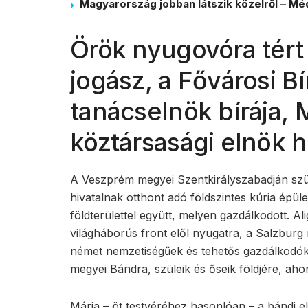
Magyarország jobban látszik közelről – Méd
Örök nyugovóra tért
jogász, a Fővárosi B
tanácselnök bírája, 
köztársasági elnök 
A Veszprém megyei Szentkirályszabadján szüle
hivatalnak otthont adó földszintes kúria épül
földterülettel együtt, melyen gazdálkodott. Al
világháborús front elől nyugatra, a Salzburg
német nemzetiségűek és tehetős gazdálkodók 
megyei Bándra, szüleik és őseik földjére, aho
Mária – öt testvéréhez hasonlóan – a bándi elem