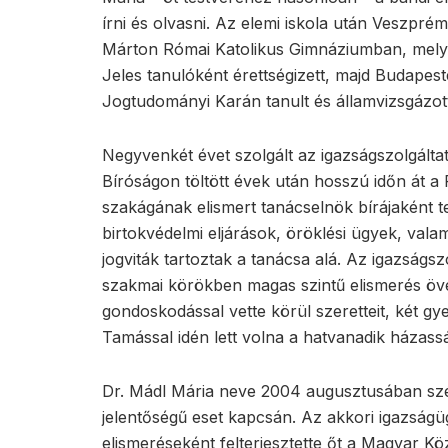
írni és olvasni. Az elemi iskola után Veszpré
Márton Római Katolikus Gimnáziumban, melye
Jeles tanulóként érettségizett, majd Budap
Jogtudományi Karán tanult és államvizsgázot
Negyvenkét évet szolgált az igazságszolgáltatá
Bíróságon töltött évek után hosszú időn át a
szakágának elismert tanácselnök bírájaként t
birtokvédelmi eljárások, öröklési ügyek, va
jogviták tartoztak a tanácsa alá. Az igazságs
szakmai körökben magas szintű elismerés öv
gondoskodással vette körül szeretteit, két gye
Tamással idén lett volna a hatvanadik házassá
Dr. Mádl Mária neve 2004 augusztusában szél
jelentőségű eset kapcsán. Az akkori igazságüg
elismeréseként felterjesztette őt a Magyar K