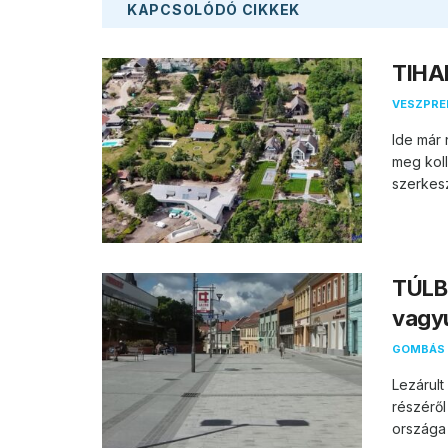
KAPCSOLÓDÓ
CIKKEK
TIHAN
VESZPR
Ide már 
meg koll
szerkesz
TÚLB
vagy
GOMBÁS 
Lezárul
részéről
országa 