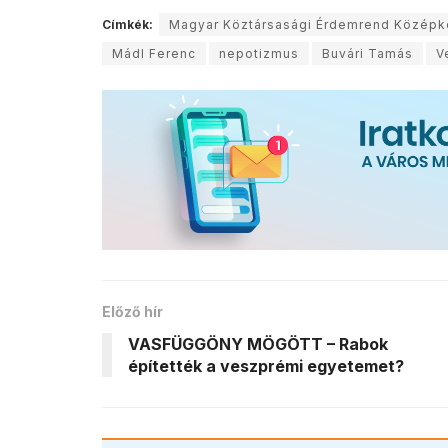
Címkék:
Magyar Köztársasági Érdemrend Középk
Mádl Ferenc
nepotizmus
Buvári Tamás
V
Előző hír
VASFÜGGÖNY MÖGÖTT – Rabok
építették a veszprémi egyetemet?