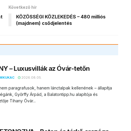
Következő hír
át
KÖZÖSSÉGI KÖZLEKEDÉS – 480 milliós
(majdnem) csődjelentés
Y – Luxusvillák az Óvár-tetőn
EMKUKAC
2026.08.05.
nem paragrafusok, hanem lánctalpak kellenének – állapítja
égánk, Győrffy Árpád, a Balatontipp.hu alapítója és
tője Tihany Óvár...