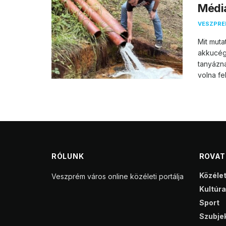
Média
VESZPR
Mit muta
akkucég
tanyázn
volna fel.
RÓLUNK
ROVA
Közéle
Veszprém város online közéleti portálja
Kultúra
Sport
Szubjek