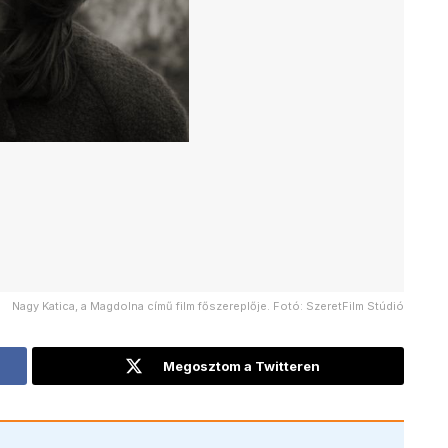
Nagy Katica, a Magdolna című film főszereplője. Fotó: SzeretFilm Stúdió
Megosztom a Twitteren