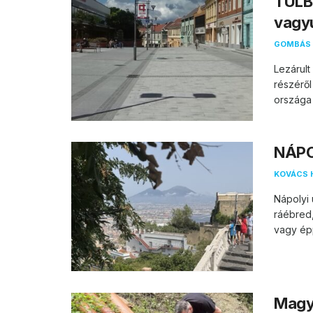
TÚLB
vagy
GOMBÁS 
Lezárul
részéről
országa 
NÁPOL
KOVÁCS 
Nápolyi 
ráébred
vagy épp
Magya