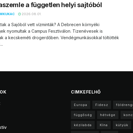
szemle a független helyi sajtóból
EMKUKAC
2026.08.01.
ttak a Sajóból vett vízminták? A Debrecen környéki
ek nyomultak a Campus Fesztiválon. Tizenévesek is
ak a kecskeméti drogerdőben. Vendégmunkásokkal töltötték
..
TOK
CIMKEFELHŐ
t
Europa
Fidesz
földreng
függőség
hétvége
konc
kézilabda
Kína
kütyük
tív