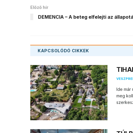
Előző hír
DEMENCIA – A beteg elfelejti az állapot
KAPCSOLÓDÓ
CIKKEK
TIHAN
VESZPR
Ide már 
meg koll
szerkesz