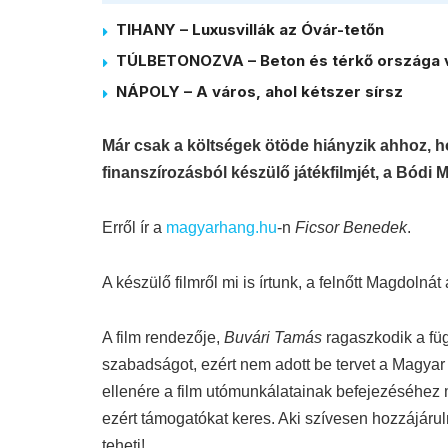
TIHANY – Luxusvillák az Óvár-tetőn
TÚLBETONOZVA – Beton és térkő országa 
NÁPOLY – A város, ahol kétszer sírsz
Már csak a költségek ötöde hiányzik ahhoz, h
finanszírozásból készülő játékfilmjét, a Bódi
Erről ír a
magyarhang.hu
-n
Ficsor Benedek
.
A készülő filmről mi is írtunk, a felnőtt Magdolnát
A film rendezője,
Buvári Tamás
ragaszkodik a fü
szabadságot, ezért nem adott be tervet a Magya
ellenére a film utómunkálatainak befejezéséhez 
ezért támogatókat keres. Aki szívesen hozzájárul
teheti!