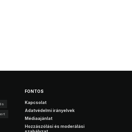
FONTOS
Kapcsolat
és
Adatvédelmi irányelvek
ert
Médiaajánlat
Hozzászólási és moderálási
szabályzat