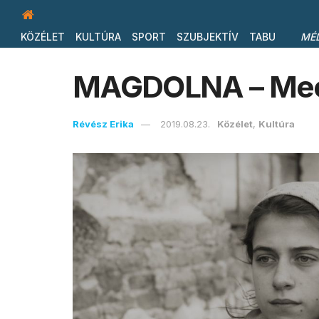
KÖZÉLET
KULTÚRA
SPORT
SZUBJEKTÍV
TABU
MÉ
MAGDOLNA – Mec
Révész Erika
2019.08.23.
Közélet
,
Kultúra