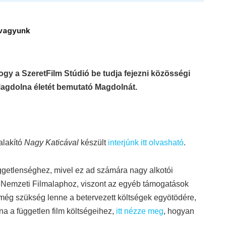
vagyunk
ogy a SzeretFilm Stúdió be tudja fejezni közösségi
 Magdolna életét bemutató Magdolnát.
 alakító
Nagy Katicával
készült
interjúnk itt olvasható
.
ggetlenséghez, mivel ez ad számára nagy alkotói
r Nemzeti Filmalaphoz, viszont az egyéb támogatások
még szükség lenne a betervezett költségek egyötödére,
na a független film költségeihez,
itt nézze meg
, hogyan