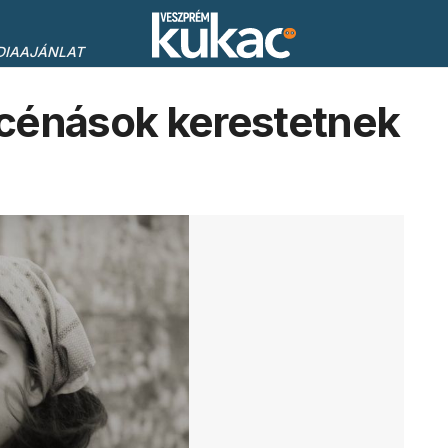
DIAAJÁNLAT
énások kerestetnek