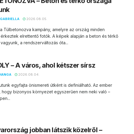
ETONOZVA – Beton és térkő országa
unk
GABRIELLA
2026.08.05.
t a Túlbetonozva kampány, amelyre az ország minden
 érkeztek elrettentő fotók. A képek alapján a beton és térkő
vagyunk, a rendszerváltozás óta...
Y – A város, ahol kétszer sírsz
HANGA
2026.08.04.
utunk egyfajta önismereti útként is definiálható. Az ember
, hogy bizonyos környezet egyszerűen nem neki való –
en...
rország jobban látszik közelről –