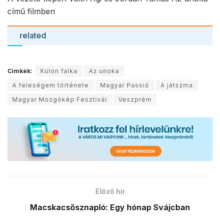
című filmben
related
Címkék:
Külön falka
Az unoka
A feleségem története
Magyar Passió
A játszma
Magyar Mozgókép Fesztivál
Veszprém
Előző hír
Macskacsősznapló: Egy hónap Svájcban