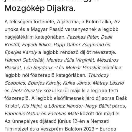
Mozgókép Díjakra.
A feleségem története, A játszma, a Külön falka, Az
unoka és a Magyar Passió versenyeznek a legjobb
nagyjátékfilm kategóriában.
Fazakas Péter, Deák
Kristóf, Enyedi Ildikó, Papp Gábor Zsigmond
és
Eperjes Károly
a legjobb rendező díj öt nevezettje.
Hámori Gabriellát, Mentes Júlia Virgíniát, Mészáros
Blankát, Léa Seydoux -t
és
Molnár Piroskát
jelölték a
legjobb női főszereplő kategóriában.
Thuróczy
Szabolcs, Eperjes Károly, Kulka János, Mátray László
és
Dietz Gusztáv
közül kerül majd ki a legjobb férfi
főszereplő. A legjobb elsőfilmesnek járó díj sorsa Deák
Kristóf,
Kis Hajni,
a
Lőrincz Nándor–Nagy Bálint
páros,
Fabricius Gábor
és
Fazekas Máté
között dől majd el.
Az ünnepélyes díjátadó június 12-én a Nemzeti
Filmintézet és a Veszprém-Balaton 2023 – Európa