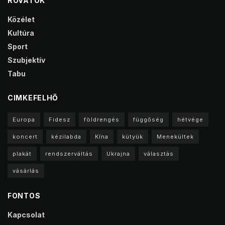
ROVATOK
Közélet
Kultúra
Sport
Szubjektív
Tabu
CIMKEFELHŐ
Europa
Fidesz
földrengés
függőség
hétvége
koncert
kézilabda
Kína
kütyük
Menekültek
plakát
rendszerváltás
Ukrajna
választás
vásárlás
FONTOS
Kapcsolat