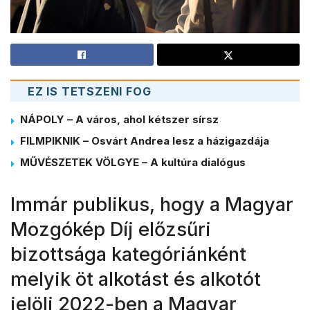
EZ IS TETSZENI FOG
NÁPOLY – A város, ahol kétszer sírsz
FILMPIKNIK – Osvárt Andrea lesz a házigazdája
MŰVÉSZETEK VÖLGYE – A kultúra dialógus
Immár publikus, hogy a Magyar
Mozgókép Díj előzsűri
bizottsága kategóriánként
melyik öt alkotást és alkotót
jelöli 2022-ben a Magyar