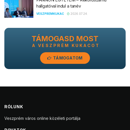
hallgatóval indul a tanév
VESZPREMKUKAC
2026.07.24.
TÁMOGASD MOST
A VESZPRÉM KUKACOT
TÁMOGATOM
RÓLUNK
Veszprém város online közéleti portálja