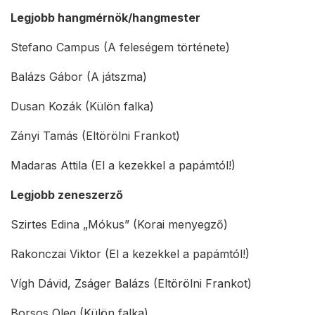
Legjobb hangmérnök/hangmester
Stefano Campus (A feleségem története)
Balázs Gábor (A játszma)
Dusan Kozák (Külön falka)
Zányi Tamás (Eltörölni Frankot)
Madaras Attila (El a kezekkel a papámtól!)
Legjobb zeneszerző
Szirtes Edina „Mókus” (Korai menyegző)
Rakonczai Viktor (El a kezekkel a papámtól!)
Vígh Dávid, Zságer Balázs (Eltörölni Frankot)
Borsos Oleg (Külön falka)