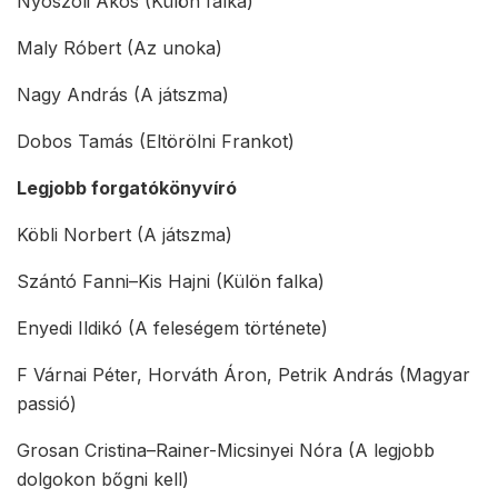
Nyoszoli Ákos (Külön falka)
Maly Róbert (Az unoka)
Nagy András (A játszma)
Dobos Tamás (Eltörölni Frankot)
Legjobb forgatókönyvíró
Köbli Norbert (A játszma)
Szántó Fanni–Kis Hajni (Külön falka)
Enyedi Ildikó (A feleségem története)
F Várnai Péter, Horváth Áron, Petrik András (Magyar
passió)
Grosan Cristina–Rainer-Micsinyei Nóra (A legjobb
dolgokon bőgni kell)