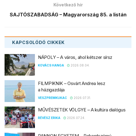
Következő hír
SAJTÓSZABADSÁG – Magyarország 85. a listán
KAPCSOLÓDÓ
CIKKEK
NÁPOLY – A város, ahol kétszer sírsz
KOVÁCS HANGA
2026.08.04.
FILMPIKNIK – Osvárt Andrea lesz
a házigazdája
VESZPREMKUKAC
2026.07.31.
MŰVÉSZETEK VÖLGYE – A kultúra dialógus
RÉVÉSZ ERIKA
2026.07.24.
PANNON EGYETEM – Rekordszámú