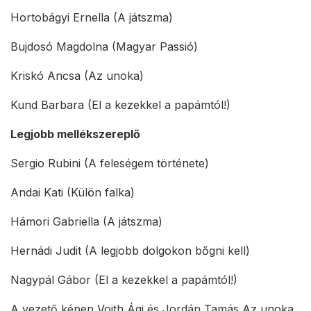
Hortobágyi Ernella (A játszma)
Bujdosó Magdolna (Magyar Passió)
Kriskó Ancsa (Az unoka)
Kund Barbara (El a kezekkel a papámtól!)
Legjobb mellékszereplő
Sergio Rubini (A feleségem története)
Andai Kati (Külön falka)
Hámori Gabriella (A játszma)
Hernádi Judit (A legjobb dolgokon bőgni kell)
Nagypál Gábor (El a kezekkel a papámtól!)
A vezető képen Voith Ági és Jordán Tamás Az unoka