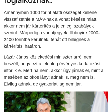
foglalkoznak.
Amennyiben 1000 forint alatti összeget kellene
visszafizetnie a MÁV-nak a vonat késése miatt,
akkor nem jár kártérítés a jelenlegi szabályok
szerint. Márpedig a vonatjegyek többnyire 2000-
2400 forintba kerülnek, tehát ott billegnek a
kártérítési határon.
Lázár János közlekedési miniszter arról nem
beszélt, hogy ezt a jelenleg érvényes korlátozást
eltörlik-e. Mert ha nem, akkor úgy járnak el, mint a
mesében az okos lány: adnak is, meg nem is.
Elvileg adnak, de gyakorlatilag nem jár.