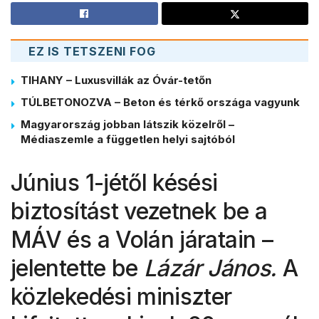
EZ IS TETSZENI FOG
TIHANY – Luxusvillák az Óvár-tetőn
TÚLBETONOZVA – Beton és térkő országa vagyunk
Magyarország jobban látszik közelről –
Médiaszemle a független helyi sajtóból
Június 1-jétől késési
biztosítást vezetnek be a
MÁV és a Volán járatain –
jelentette be
Lázár János.
A
közlekedési miniszter