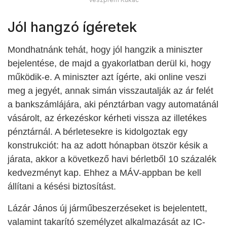
Jól hangzó ígéretek
Mondhatnánk tehát, hogy jól hangzik a miniszter
bejelentése, de majd a gyakorlatban derül ki, hogy
működik-e. A miniszter azt ígérte, aki online ves
z
i
meg a jegyét, annak simán visszautalják az ár felét
a bankszámlájára, aki pénztárban vagy automatánál
vásárolt, az érkezéskor kérheti vissza az illetékes
pénztárnál. A bérletesekre is kidolgoztak egy
konstrukciót: ha az adott hónapban ötször késik a
járata, akkor a következő havi bérletből 10 százalék
kedvezményt kap. Ehhez a MÁV-appban be kell
állítani a késési biztosítást.
Lázár János új járműbeszerzéseket is bejelentett,
valamint takarító személyzet alkalmazását az IC-