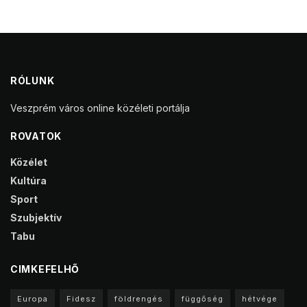
RÓLUNK
Veszprém város online közéleti portálja
ROVATOK
Közélet
Kultúra
Sport
Szubjektív
Tabu
CIMKEFELHŐ
Europa
Fidesz
földrengés
függőség
hétvége