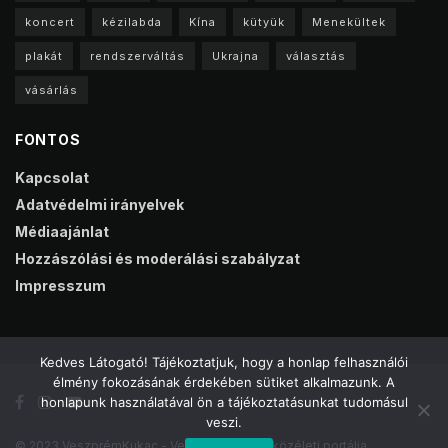
koncert
kézilabda
Kína
kütyük
Menekültek
plakát
rendszerváltás
Ukrajna
választás
vásárlás
FONTOS
Kapcsolat
Adatvédelmi irányelvek
Médiaajánlat
Hozzászólási és moderálási szabályzat
Impresszum
Kedves Látogató! Tájékoztatjuk, hogy a honlap felhasználói
élmény fokozásának érdekében sütiket alkalmazunk. A
honlapunk használatával ön a tájékoztatásunkat tudomásul
veszi.
© 2023 VeszprémKukac - Veszprém online közéleti portálja