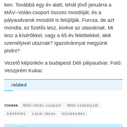
ken. Továbbá egy év alatt, tehát jövő januárra a
MÁV
–
Volán-csoport összes mosdóját, és a
pályaudvarok mosdóit is felújítják. Furcsa, de azt
mondta, ez fizetős lesz, kivéve az utasoknak. Mi
lesz a kísérőkkel, vagy a 65 év felettiekkel, akik
személyivel utaznak? Igazolvánnyal megyünk
pisilni?
Vezető képünkön a budapesti Déli pályaudvar. Fotó:
Veszprém Kukac
related
Címkék:
MÁV–Volán-csoport
MÁV-szabályzat
kártérítés
Lázár János
közlekedés