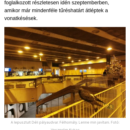
foglalkozott részletesen idén szeptemberben,
amikor már mindenféle tűréshatárt átléptek a
vonatkésések.
A lepusztult Déli pályaudvar. Félhomály. Lenne min javítani. Fotó:
Veszprém Kukac