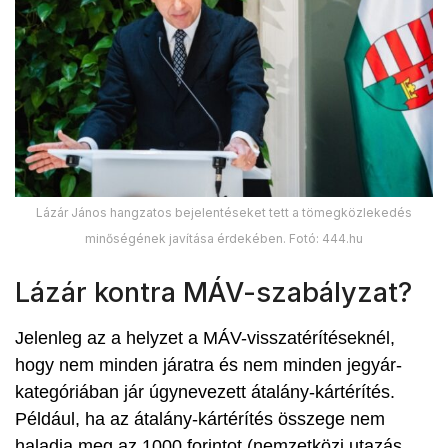
Lázár János hangzatos bejelentéseket tett a tömegközlekedés
minőségének javítása érdekében. Fotó: 444.hu
Lázár kontra MÁV-szabályzat?
Jelenleg az a helyzet a MÁV-visszatérítéseknél,
hogy nem minden járatra és nem minden jegyár-
kategóriában jár úgynevezett átalány-kártérítés.
Például, ha az átalány-kártérítés összege nem
haladja meg az 1000 forintot (nemzetközi utazás