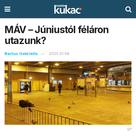
MÁV – Júniustól féláron
utazunk?
Bartuc Gabriella
2025.01.08.
qrf