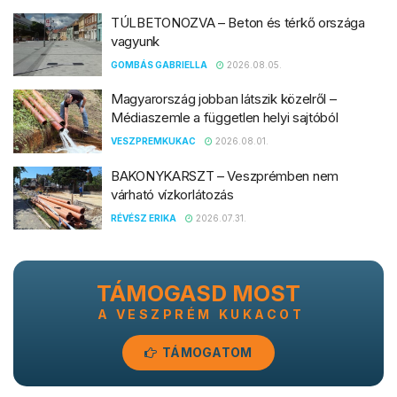
TÚLBETONOZVA – Beton és térkő országa
vagyunk
GOMBÁS GABRIELLA
2026.08.05.
Magyarország jobban látszik közelről –
Médiaszemle a független helyi sajtóból
VESZPREMKUKAC
2026.08.01.
BAKONYKARSZT – Veszprémben nem
várható vízkorlátozás
RÉVÉSZ ERIKA
2026.07.31.
TÁMOGASD MOST
A VESZPRÉM KUKACOT
TÁMOGATOM