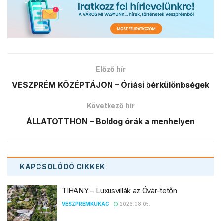
Előző hír
VESZPRÉM KÖZÉPTÁJON – Óriási bérkülönbségek
Következő hír
ÁLLATOTTHON – Boldog órák a menhelyen
KAPCSOLÓDÓ
CIKKEK
TIHANY – Luxusvillák az Óvár-tetőn
VESZPREMKUKAC
2026.08.05.