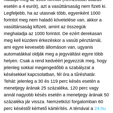
esetén a 4 eurót), azt a vasúttársaság nem fizeti ki.
Legfeljebb, ha az utasnak több, egyenként 1000
forintot meg nem haladó követelése van, akkor a
vasúttársaság kifizeti, amint az összegük
meghaladja az 1000 forintot. De ezért derekasan
meg kell küzdeni érkezéskor a vasúti pénztárnál,
ami egyre kevesebb állomáson van, ugyanis
automatákkal oldják meg a jegyváltást egyre több
helyen. Csak a rend kedvéért jegyezzük meg, hogy
jelenleg sokkal megengedőbb a szabályzat a
késésekkel kapcsolatban, fél óra a tűréshatár.
Tehát: jelenleg a 30 és 119 perc késés esetén a
menetjegy árának 25 százaléka, 120 perc vagy
annál nagyobb késés esetén a menetjegy árának 50
százaléka jár vissza. Nemzetközi forgalomban 60
perc késéstől kérhető kártérítés. A témával a
24.hu