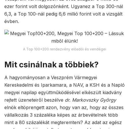
ezer forint volt dolgozónként. Ugyanez a Top 300-nál
6,3, a Top 100-nál pedig 6,6 millió forint volt a vizsgált
évben.
A Top 100+200 rendezvény előadói és vendégei
Mit csinálnak a többiek?
A hagyományosan a Veszprém Vármegyei
Kereskedelmi és Iparkamara, a NAV, a KSH és a Napló
megyei napilap együttműködésével elkészült kiadvány
rejtett üzeneteiről beszélve
dr. Markovszky György
elnök eltöprengett azon, hogy van az, hogy az összes
vállalkozás 3 százaléka képes az árbevételnek több
mint a 80 százalékát megteremteni? Az adat az egész