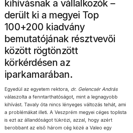
kihívásnak a vállalkozók –
derült ki a megyei Top
100+200 kiadvány
bemutatójának résztvevői
között rögtönzött
körkérdésen az
iparkamarában.
Egyedül az egyetem rektora,
dr. Gelencsér András
válaszolta a fenntarthatóságot, mint a legnagyobb
kihívást. Tavaly óta nincs lényeges változás tehát, ami
a problémákat illeti. A Veszprém megyei céges toplista
is ezt az állandóságot tükrözi, azzal, hogy azért
berobbant az első három cég közé a Valeo egy