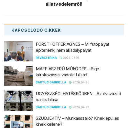
állatvédelemről!
KAPCSOLÓDÓ
CIKKEK
FORSTHOFFER ÁGNES – Mi futópályát
építenénk, nem akadálypályát
RÉVÉSZ ERIKA
2026.06.19.
MAFFIASZERŰ MŰKÖDÉS – Bige
károkozással vádolja Lázárt
BARTUC GABRIELLA
2026.04.28.
ÜGYÉSZSÉGI HATÁSKÖRBEN – Az évszázad
bankrablása
BARTUC GABRIELLA
2026.04.22.
SZUBJEKTÍV – Munkásszálló? Kinek épül és
kinek kellene?