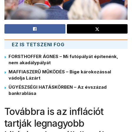
EZ IS TETSZENI FOG
FORSTHOFFER ÁGNES – Mi futópályát építenénk,
nem akadálypályát
MAFFIASZERŰ MŰKÖDÉS – Bige károkozással
vádolja Lázárt
ÜGYÉSZSÉGI HATÁSKÖRBEN – Az évszázad
bankrablása
Továbbra is az inflációt
tartják legnagyobb