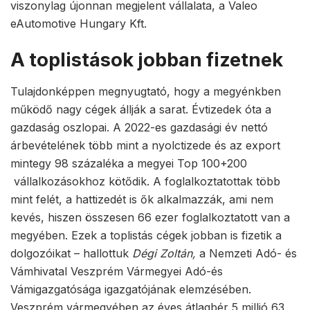
viszonylag újonnan megjelent vállalata, a Valeo
eAutomotive Hungary Kft.
A toplistások jobban fizetnek
Tulajdonképpen megnyugtató, hogy a megyénkben
működő nagy cégek állják a sarat. Évtizedek óta a
gazdaság oszlopai. A 2022-es gazdasági év nettó
árbevételének több mint a nyolctizede és az export
mintegy 98 százaléka a megyei Top 100+200
vállalkozásokhoz kötődik. A foglalkoztatottak több
mint felét, a hattizedét is ők alkalmazzák, ami nem
kevés, hiszen összesen 66 ezer foglalkoztatott van a
megyében. Ezek a toplistás cégek jobban is fizetik a
dolgozóikat – hallottuk
Dégi Zoltán,
a Nemzeti Adó- és
Vámhivatal Veszprém Vármegyei Adó-és
Vámigazgatósága igazgatójának elemzésében.
Veszprém vármegyében az éves átlagbér 5 millió 63