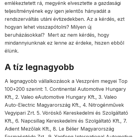
emlékeztetett rá, megyénk elvesztette a gazdasági
teljesítményének egy igen jelentős hányadát a
rendszerváltás utáni évtizedekben. Az a kérdés, ezt
hogyan lehet visszapótolni? Milyen új
beruházásokkal? Mert az nem kérdés, hogy
mindannyiunknak ez lenne az érdeke, hiszen ebből
élünk.
A tíz legnagyobb
A legnagyobb vállalkozások a Veszprém megyei Top
100+200 szerint: 1. Continental Automotive Hungary
Kft., 2. Valeo eAutomotive Hungary Kft., 3. Valeo
Auto-Electric Magyarország Kft., 4. Nitrogénművek
Vegyipari Zrt. 5. Vöröskő Kereskedelmi és Szolgáltató
Kft., 6. Napcsillag Kereskedelmi és Szolgáltató Kft., 7.
Adient Mezőlak Kft., 8. Le Bélier Magyarország
Formaöntöde Zrt., 9. Yanfeng International Automotive