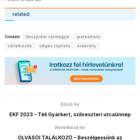
related
Címkék:
Veszprém vármegye
iparkamara
vállalkozók
céges toplista
kiadvány
Előző hír
EKF 2023 – Téli Gyárkert, szilveszteri utcaünnep
Következő hír
OLVASÓI TALÁLKOZÓ – Beszélgessünk az