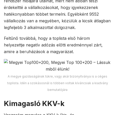
rendszer hibájára utalhat, mert nem abban teszi
érdekeltté a vállalkozásokat, hogy igyekezzenek
hatékonyabban többet termelni. Egyébként 9552
vállalkozás van a megyében, közülük a kicsik átlagban
legfeljebb 3 alkalmazottal dolgoznak.
Feltűnő továbbá, hogy a toplista első három
helyezettje negatív adózás előtti eredménnyel zárt,
amire a beruházások a magyarázat.
A megye gazdaságának tükre, vagy akár bizonyítványa is a céges
toplista. Idén a szokásosnál is többen voltak kíváncsiak a kiadvány
bemutatójára
Kimagasló KKV-k