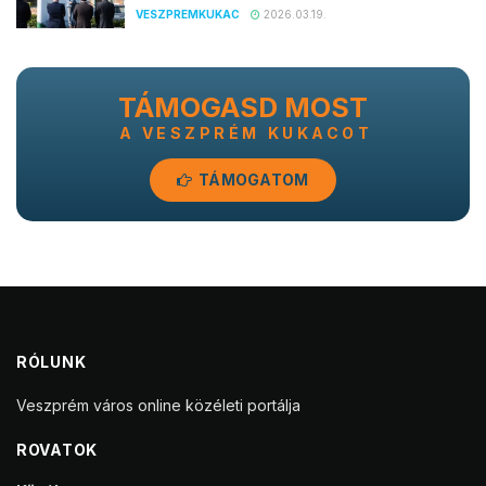
VESZPREMKUKAC
2026.03.19.
TÁMOGASD MOST
A VESZPRÉM KUKACOT
TÁMOGATOM
RÓLUNK
Veszprém város online közéleti portálja
ROVATOK