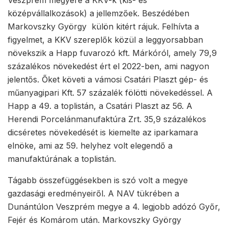
Veszprém megyére a KKV-k (kis- és
középvállalkozások) a jellemzőek. Beszédében
Markovszky György külön kitért rájuk. Felhívta a
figyelmet, a KKV szereplők közül a leggyorsabban
növekszik a Happ fuvarozó kft. Márkóról, amely 79,9
százalékos növekedést ért el 2022-ben, ami nagyon
jelentős. Őket követi a vámosi Csatári Plaszt gép- és
műanyagipari Kft. 57 százalék fölötti növekedéssel. A
Happ a 49. a toplistán, a Csatári Plaszt az 56. A
Herendi Porcelánmanufaktúra Zrt. 35,9 százalékos
dicséretes növekedését is kiemelte az iparkamara
elnöke, ami az 59. helyhez volt elegendő a
manufaktúrának a toplistán.
Tágabb összefüggésekben is szó volt a megye
gazdasági eredményeiről. A NAV tükrében a
Dunántúlon Veszprém megye a 4. legjobb adózó Győr,
Fejér és Komárom után. Markovszky György