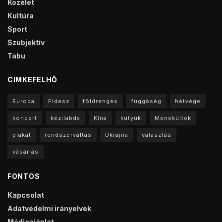
Közélet
Kultúra
Sport
Szubjektív
Tabu
CIMKEFELHŐ
Europa
Fidesz
földrengés
függőség
hétvége
koncert
kézilabda
Kína
kütyük
Menekültek
plakát
rendszerváltás
Ukrajna
választás
vásárlás
FONTOS
Kapcsolat
Adatvédelmi irányelvek
Médiaajánlat