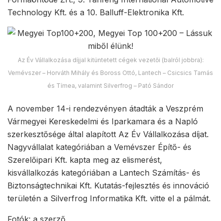
Technology Kft. és a 10. Balluff-Elektronika Kft.
Az Év Vállalkozása díjjal kitüntetett cégek vezetői (balról jobbra):
Vemévszer – Horváth Mihály és Boross Ottó, Lantech – Csicsics Tamás
és Tímea, valamint Silverfrog – Pató Sándor
A november 14-i rendezvényen átadták a Veszprém
Vármegyei Kereskedelmi és Iparkamara és a Napló
szerkesztősége által alapított Az Év Vállalkozása díjat.
Nagyvállalat kategóriában a Vemévszer Építő- és
Szerelőipari Kft. kapta meg az elismerést,
kisvállalkozás kategóriában a Lantech Számítás- és
Biztonságtechnikai Kft. Kutatás-fejlesztés és innováció
területén a Silverfrog Informatika Kft. vitte el a pálmát.
Fotók: a szerző