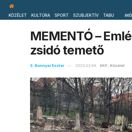
KÖZÉLET
KULTÚRA
SPORT
SZUBJEKTÍV
TABU
MÉ
MEMENTÓ – Emlékp
zsidó temető
S. Bonnyai Eszter
2023.03.09.
EKF
,
Közélet