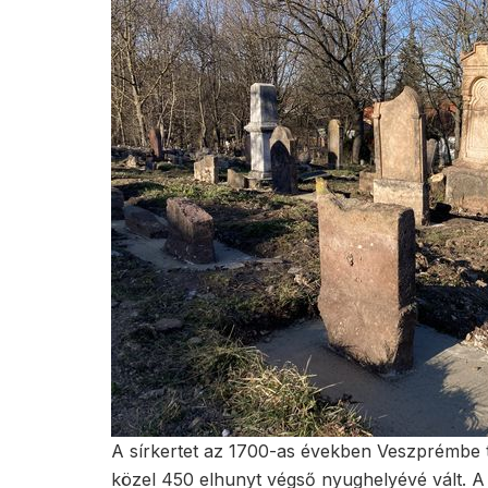
A sírkertet az 1700-as években Veszprémbe te
közel 450 elhunyt végső nyughelyévé vált. A 