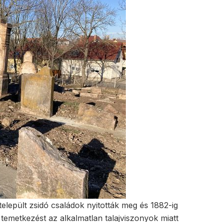
lepült zsidó családok nyitották meg és 1882-ig
temetkezést az alkalmatlan talajviszonyok miatt