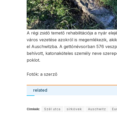
A régi zsidó temető rehabilitációja a nyár ele
város vezetése azokról is megemlékezik, aki
el Auschwitzba. A gettónévsorban 576 veszp
behívott, katonaköteles személy neve szerepe
poklot.
Fotók: a szerző
related
Címkék:
Szél utca
sírkövek
Auschwitz
Eu