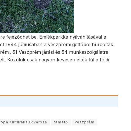
jére fejeződhet be. Emlékparkká nyilvánításával a
ket 1944 júniusában a veszprémi gettóból hurcoltak
rémi, 51 Veszprém járási és 54 munkaszolgálatra
lt. Közülük csak nagyon kevesen élték túl a földi
rópa Kulturális Fővárosa
temető
Veszprém