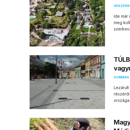
VESZPR
Ide már 
meg koll
szerkesz
TÚLB
vagy
GOMBÁS 
Lezárul
részéről
országa 
Magya