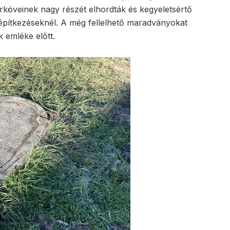
írköveinek nagy részét elhordták és kegyeletsértő
 építkezéseknél. A még fellelhető maradványokat
k emléke előtt.