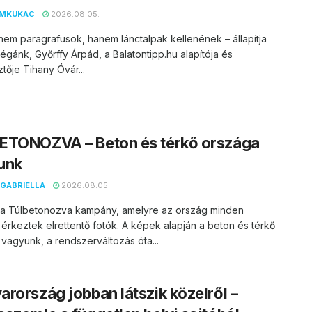
EMKUKAC
2026.08.05.
nem paragrafusok, hanem lánctalpak kellenének – állapítja
égánk, Győrffy Árpád, a Balatontipp.hu alapítója és
tője Tihany Óvár...
ETONOZVA – Beton és térkő országa
unk
GABRIELLA
2026.08.05.
t a Túlbetonozva kampány, amelyre az ország minden
 érkeztek elrettentő fotók. A képek alapján a beton és térkő
vagyunk, a rendszerváltozás óta...
rország jobban látszik közelről –