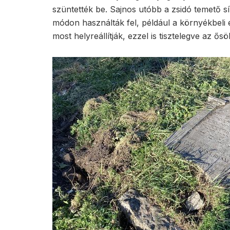
szüntették be. Sajnos utóbb a zsidó temető s
módon használták fel, például a környékbeli
most helyreállítják, ezzel is tisztelegve az ősö