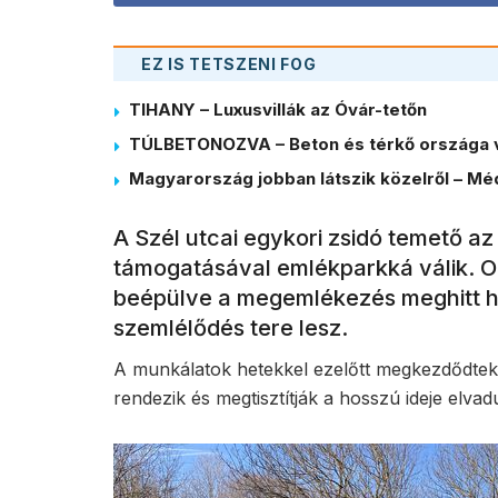
EZ IS TETSZENI FOG
TIHANY – Luxusvillák az Óvár-tetőn
TÚLBETONOZVA – Beton és térkő országa 
Magyarország jobban látszik közelről – Méd
A Szél utcai egykori zsidó temető a
támogatásával emlékparkká válik. O
beépülve a megemlékezés meghitt h
szemlélődés tere lesz.
A munkálatok hetekkel ezelőtt megkezdődtek. A 
rendezik és megtisztítják a hosszú ideje elvadu