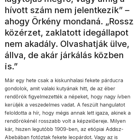
hívott szám nem jelentkezik” –
ahogy Örkény mondaná. „Rossz
közérzet, zaklatott idegállapot
nem akadály. Olvashatják ülve,
állva, de akár járkálás közben
is.”
Már egy hete csak a kiskunhalasi fekete párducra
gondolok, amit valaki kutyának hitt, de az éber
rendőrök figyelmezették a népeket, hogy nagy ívben
kerüljék a veszedelmes vadat. A feszült hangulatot
feloldotta a hír, hogy mégis annak lett igaza, akinek a
rendőrökénél rosszabb volt a képzelőereje. Milyen
kár, hiszen legutóbb 1909-ben, az etiópiai Addisz-
Abebában fotóztak fekete leopárdot. Vagy az is