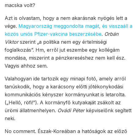
macska volt?
Azt is olvastam, hogy a nem akarásnak nyögés lett a
vége.
Magyarország meggondolta magát, és visszaáll a
közös uniós Pfizer-vakcina beszerzésébe
.
Orbán
Viktor
szerint „a politika nem egy értelmiségi
foglalkozás”. Hm, erről jut eszembe egy kollégám
mondása, miszerint a pénzkereséshez nem kell ész.
Vagyis ahhoz sem.
Valahogyan ide tartozik egy minapi fotó, amely arról
tanúskodik, hogy a karácsony előtti jótékonykodási
kommunikációs kényszer kormányunkat is letarolta.
(„Helló, röfi!”). A kormányfő kutyakaját zsákolt az
ürömi állatmenhelyen.
Ovádi Péter
képviselőnk segített
neki.
No comment. Észak-Koreában a hatóságok az előző