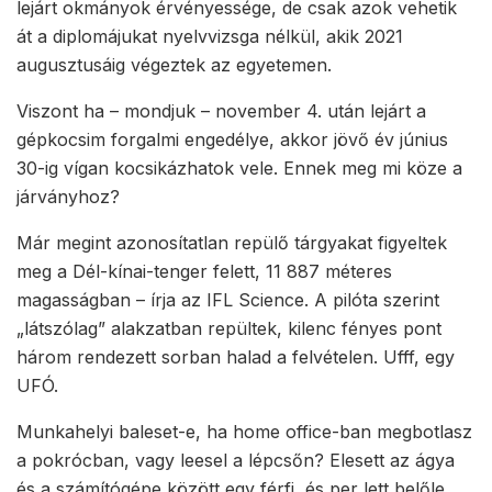
lejárt okmányok érvényessége, de csak azok vehetik
át a diplomájukat nyelvvizsga nélkül, akik 2021
augusztusáig végeztek az egyetemen.
Viszont ha – mondjuk – november 4. után lejárt a
gépkocsim forgalmi engedélye, akkor jövő év június
30-ig vígan kocsikázhatok vele. Ennek meg mi köze a
járványhoz?
Már megint azonosítatlan repülő tárgyakat figyeltek
meg a Dél-kínai-tenger felett, 11 887 méteres
magasságban – írja az IFL Science. A pilóta szerint
„látszólag” alakzatban repültek, kilenc fényes pont
három rendezett sorban halad a felvételen. Ufff, egy
UFÓ.
Munkahelyi baleset-e, ha home office-ban megbotlasz
a pokrócban, vagy leesel a lépcsőn? Elesett az ágya
és a számítógépe között egy férfi, és per lett belőle.