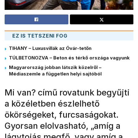
EZ IS TETSZENI FOG
TIHANY – Luxusvillák az Óvár-tetőn
TÚLBETONOZVA – Beton és térkő országa vagyunk
Magyarország jobban látszik közelről –
Médiaszemle a független helyi sajtóból
Mi van? című rovatunk begyűjti
a közéletben észlelhető
ökörségeket, furcsaságokat.
Gyorsan elolvasható, „amíg a
lágytojás megfő, vagy amíg a