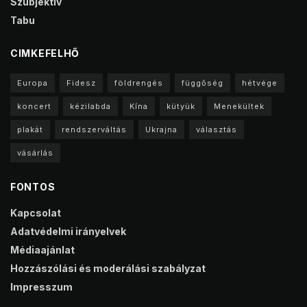
Szubjektív
Tabu
CIMKEFELHŐ
Europa
Fidesz
földrengés
függőség
hétvége
koncert
kézilabda
Kína
kütyük
Menekültek
plakát
rendszerváltás
Ukrajna
választás
vásárlás
FONTOS
Kapcsolat
Adatvédelmi irányelvek
Médiaajánlat
Hozzászólási és moderálási szabályzat
Impresszum