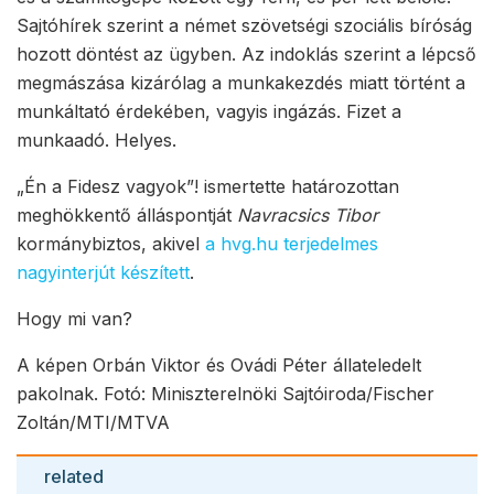
Sajtóhírek szerint a német szövetségi szociális bíróság
hozott döntést az ügyben. Az indoklás szerint a lépcső
megmászása kizárólag a munkakezdés miatt történt a
munkáltató érdekében, vagyis ingázás. Fizet a
munkaadó. Helyes.
„Én a Fidesz vagyok”! ismertette határozottan
meghökkentő álláspontját
Navracsics Tibor
kormánybiztos, akivel
a hvg.hu terjedelmes
nagyinterjút készített
.
Hogy mi van?
A képen Orbán Viktor és Ovádi Péter állateledelt
pakolnak. Fotó: Miniszterelnöki Sajtóiroda/Fischer
Zoltán/MTI/MTVA
related