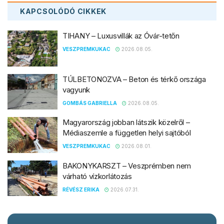
KAPCSOLÓDÓ
CIKKEK
TIHANY – Luxusvillák az Óvár-tetőn
VESZPREMKUKAC
2026.08.05.
TÚLBETONOZVA – Beton és térkő országa
vagyunk
GOMBÁS GABRIELLA
2026.08.05.
Magyarország jobban látszik közelről –
Médiaszemle a független helyi sajtóból
VESZPREMKUKAC
2026.08.01.
BAKONYKARSZT – Veszprémben nem
várható vízkorlátozás
RÉVÉSZ ERIKA
2026.07.31.