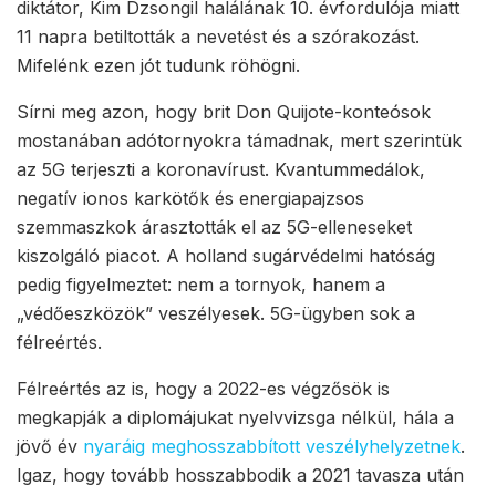
diktátor, Kim Dzsongil halálának 10. évfordulója miatt
11 napra betiltották a nevetést és a szórakozást.
Mifelénk ezen jót tudunk röhögni.
Sírni meg azon, hogy brit Don Quijote-konteósok
mostanában adótornyokra támadnak, mert szerintük
az 5G terjeszti a koronavírust. Kvantummedálok,
negatív ionos karkötők és energiapajzsos
szemmaszkok árasztották el az 5G-elleneseket
kiszolgáló piacot. A holland sugárvédelmi hatóság
pedig figyelmeztet: nem a tornyok, hanem a
„védőeszközök” veszélyesek. 5G-ügyben sok a
félreértés.
Félreértés az is, hogy a 2022-es végzősök is
megkapják a diplomájukat nyelvvizsga nélkül, hála a
jövő év
nyaráig meghosszabbított veszélyhelyzetnek
.
Igaz, hogy tovább hosszabbodik a 2021 tavasza után