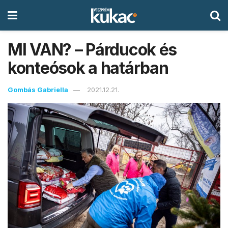
MI VAN? – Párducok és
konteósok a határban
Gombás Gabriella
2021.12.21.