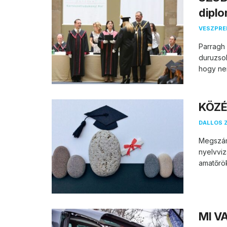
dipl
VESZPR
Parragh
duruzsol
hogy nem
KÖZÉ
DALLOS 
Megszámo
nyelvviz
amatőrök
MI VA