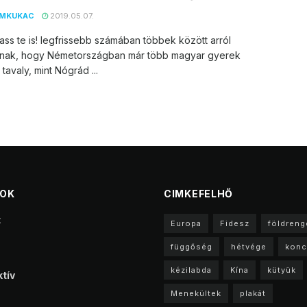
EMKUKAC
2019.05.07.
ss te is! legfrissebb számában többek között arról
tnak, hogy Németországban már több magyar gyerek
 tavaly, mint Nógrád ...
TOK
CIMKEFELHŐ
t
Europa
Fidesz
földreng
függőség
hétvége
konc
kézilabda
Kína
kütyük
tív
Menekültek
plakát