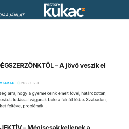
DIAAJÁNLAT
ÉGSZERZŐNKTŐL – A jövő veszik el
EMKUKAC
2022.08.31.
ség arra, hogy a gyermekeink emelt fővel, határozottan,
sított tudással vágjanak bele a felnőtt létbe. Szabadon,
et feltéve, problémák ...
EKTÍV – Mégiscsak kellenek a