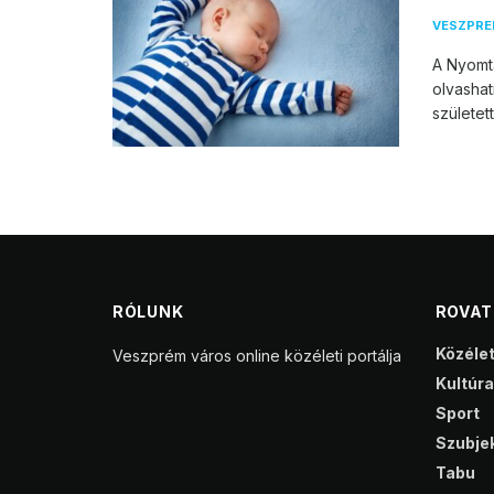
VESZPR
A Nyomta
olvasha
született
RÓLUNK
ROVA
Közéle
Veszprém város online közéleti portálja
Kultúra
Sport
Szubjek
Tabu