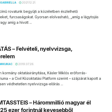
GABRIELLA
2021.12.21.
című rovatunk begyűjti a közéletben észlelhető
ket, furcsaságokat. Gyorsan elolvasható, „amíg a lágytojás
agy amíg a hívott ...
ÁS – Felvételi, nyelvvizsga,
érelem
EMKUKAC
2019.07.26.
 kormány oktatásirányítása, Kásler Miklós erőforrás-
riuma – a Civil Közoktatási Platform szerint – szájzárat kapott a
sen védhetetlen nyelvvizsga-előírás ...
TASSTEIS – Hárommillió magyar él
125 ezer forintnál kevesebből