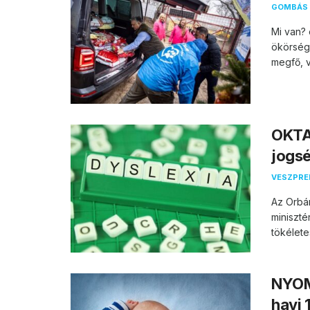
GOMBÁS 
Mi van? 
ökörsége
megfő, v
OKTAT
jogs
VESZPR
Az Orbán
miniszté
tökélete
NYOM
havi 