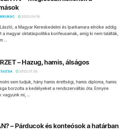
omások
EMKUKAC
2022.04.19.
 László, a Magyar Kereskedelmi és Iparkamara elnöke addig
t a magyar oktatáspolitika korifeusainak, amíg ki nem találták,
 ...
RZET – Hazug, hamis, álságos
ZSUZSA
2022.01.26.
lni sem tudjuk, hány hamis érettségi, hamis diploma, hamis
sga borzolta a kedélyeket a rendszerváltás óta. Ennyire
 vagyunk mi, ...
N? – Párducok és konteósok a határban