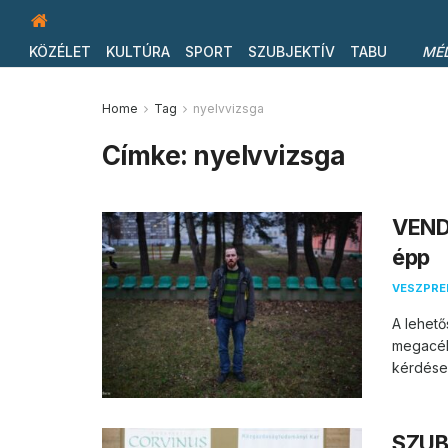
KÖZÉLET
KULTÚRA
SPORT
SZUBJEKTÍV
TABU
MÉ
Home
Tag
nyelvvizsga
Címke:
nyelvvizsga
VEND
épp
VESZPR
A lehető
megacélo
kérdések
SZUBJ