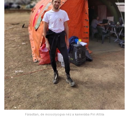
Fáradtan, de mosolyogva néz a kamerába Piri Attila