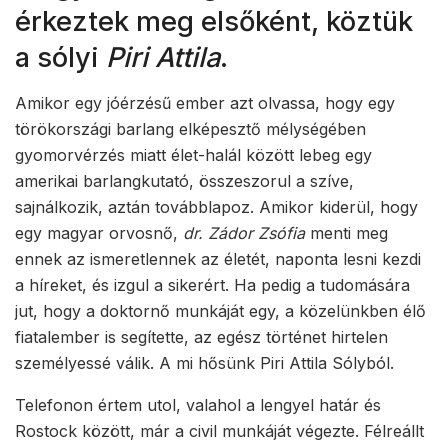
érkeztek meg elsőként, köztük
a sólyi
Piri Attila
.
Amikor egy jóérzésű ember azt olvassa, hogy egy
törökországi barlang elképesztő mélységében
gyomorvérzés miatt élet-halál között lebeg egy
amerikai barlangkutató, összeszorul a szíve,
sajnálkozik, aztán továbblapoz. Amikor kiderül, hogy
egy magyar orvosnő,
dr. Zádor Zsófia
menti meg
ennek az ismeretlennek az életét, naponta lesni kezdi
a híreket, és izgul a sikerért. Ha pedig a tudomására
jut, hogy a doktornő munkáját egy, a közelünkben élő
fiatalember is segítette, az egész történet hirtelen
személyessé válik. A mi hősünk Piri Attila Sólyból.
Telefonon értem utol, valahol a lengyel határ és
Rostock között, már a civil munkáját végezte. Félreállt