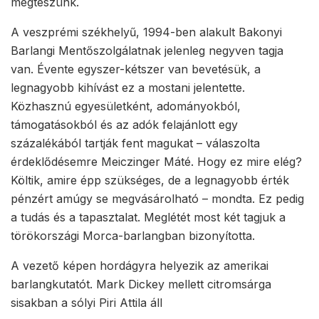
megteszünk.
A veszprémi székhelyű, 1994-ben alakult Bakonyi
Barlangi Mentőszolgálatnak jelenleg negyven tagja
van. Évente egyszer-kétszer van bevetésük, a
legnagyobb kihívást ez a mostani jelentette.
Közhasznú egyesületként, adományokból,
támogatásokból és az adók felajánlott egy
százalékából tartják fent magukat – válaszolta
érdeklődésemre Meiczinger Máté. Hogy ez mire elég?
Költik, amire épp szükséges, de a legnagyobb érték
pénzért amúgy se megvásárolható – mondta. Ez pedig
a tudás és a tapasztalat. Meglétét most két tagjuk a
törökországi Morca-barlangban bizonyította.
A vezető képen hordágyra helyezik az amerikai
barlangkutatót. Mark Dickey mellett citromsárga
sisakban a sólyi Piri Attila áll