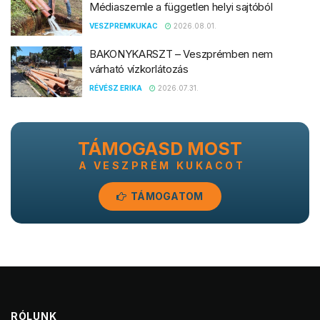
Médiaszemle a független helyi sajtóból
VESZPREMKUKAC
2026.08.01.
BAKONYKARSZT – Veszprémben nem
várható vízkorlátozás
RÉVÉSZ ERIKA
2026.07.31.
TÁMOGASD MOST
A VESZPRÉM KUKACOT
TÁMOGATOM
RÓLUNK