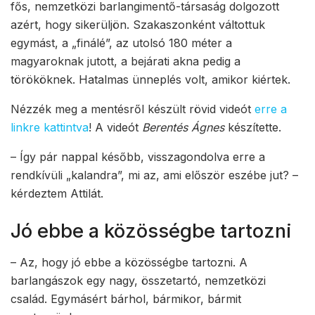
fős, nemzetközi barlangimentő-társaság dolgozott
azért, hogy sikerüljön. Szakaszonként váltottuk
egymást, a „finálé”, az utolsó 180 méter a
magyaroknak jutott, a bejárati akna pedig a
törököknek. Hatalmas ünneplés volt, amikor kiértek.
Nézzék meg a mentésről készült rövid videót
erre a
linkre kattintva
! A videót
Berentés Ágnes
készítette.
– Így pár nappal később, visszagondolva erre a
rendkívüli „kalandra”, mi az, ami először eszébe jut? –
kérdeztem Attilát.
Jó ebbe a közösségbe tartozni
– Az, hogy jó ebbe a közösségbe tartozni. A
barlangászok egy nagy, összetartó, nemzetközi
család. Egymásért bárhol, bármikor, bármit