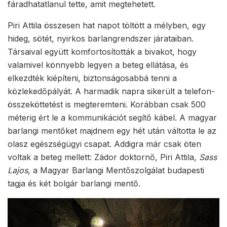
fáradhatatlanul tette, amit megtehetett.
Piri Attila összesen hat napot töltött a mélyben, egy
hideg, sötét, nyirkos barlangrendszer járataiban.
Társaival együtt komfortosították a bivakot, hogy
valamivel könnyebb legyen a beteg ellátása, és
elkezdték kiépíteni, biztonságosabbá tenni a
közlekedőpályát. A harmadik napra sikerült a telefon-
összeköttetést is megteremteni. Korábban csak 500
méterig ért le a kommunikációt segítő kábel. A magyar
barlangi mentőket majdnem egy hét után váltotta le az
olasz egészségügyi csapat. Addigra már csak öten
voltak a beteg mellett: Zádor doktornő, Piri Attila,
Sass
Lajos
, a Magyar Barlangi Mentőszolgálat budapesti
tagja és két bolgár barlangi mentő.