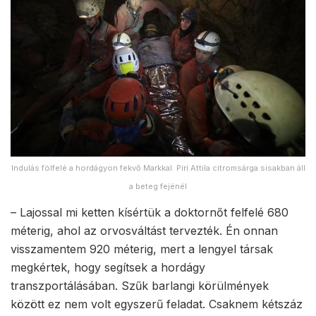
Indulás fölfelé a hordágyon fekvő Markkal. Piri Attila citromsárga sisakban áll
a beteg fejénél
– Lajossal mi ketten kísértük a doktornőt felfelé 680
méterig, ahol az orvosváltást tervezték. Én onnan
visszamentem 920 méterig, mert a lengyel társak
megkértek, hogy segítsek a hordágy
transzportálásában. Szűk barlangi körülmények
között ez nem volt egyszerű feladat. Csaknem kétszáz