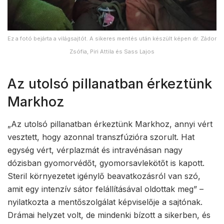
Ez a fotó bejárta a világsajtót. A sikeres mentés után készült képen dr. Zádor
Zsófia, Piri Attila és Sass Lajos
Az utolsó pillanatban érkeztünk
Markhoz
„Az utolsó pillanatban érkeztünk Markhoz, annyi vért
vesztett, hogy azonnal transzfúzióra szorult. Hat
egység vért, vérplazmát és intravénásan nagy
dózisban gyomorvédőt, gyomorsavlekötőt is kapott.
Steril környezetet igénylő beavatkozásról van szó,
amit egy intenzív sátor felállításával oldottak meg” –
nyilatkozta a mentőszolgálat képviselője a sajtónak.
Drámai helyzet volt, de mindenki bízott a sikerben, és