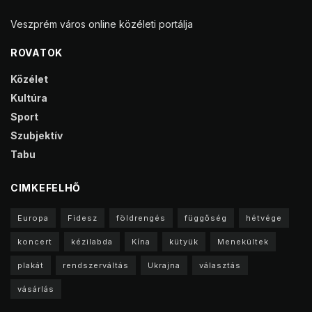
Veszprém város online közéleti portálja
ROVATOK
Közélet
Kultúra
Sport
Szubjektív
Tabu
CIMKEFELHŐ
Europa
Fidesz
földrengés
függőség
hétvége
koncert
kézilabda
Kína
kütyük
Menekültek
plakát
rendszerváltás
Ukrajna
választás
vásárlás