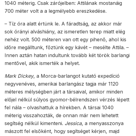
1040 méterig. Csak zárójelben: Attilának mostanáig
700 méter volt a a legmélyebb ereszkedése.
– Tíz óra alatt értünk le. A fáradtság, az akkor már
sok órányi alváshiány, az ismeretlen terep miatt elég
nehéz volt. 500 méteren van ott egy pihenő, ahol kis
időre megálltunk, főztünk egy kávét – mesélte Attila. –
Innen aztán hatan indultunk tovább két török barlangi
mentővel, akik ismerték a helyet.
Mark Dickey
, a Morca-barlangot kutató expedíció
negyvenéves, amerikai barlangász tagja már 1120
méteres mélységben járt a társaival, amikor minden
előjel nélkül súlyos gyomor-bélrendszeri vérzés lépett
fel nála – olvashattuk a hírekben. A társai 1040
méterig visszahozták, de onnan már nem lehetett
segítség nélkül kimenteni.
Jessica
, a menyasszonya
mászott fel elsőként, hogy segítséget kérjen, majd