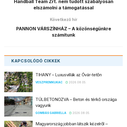
Handball Team Zrt. nem tudott szabályosan
elszámolni a támogatással
Következő hír
PANNON VÁRSZÍNHÁZ – A közönségünkre
számítunk
KAPCSOLÓDÓ
CIKKEK
TIHANY – Luxusvillák az Óvár-tetőn
VESZPREMKUKAC
2026.08.05.
TÚLBETONOZVA – Beton és térkő országa
vagyunk
GOMBÁS GABRIELLA
2026.08.05.
Magyarország jobban látszik közelről –