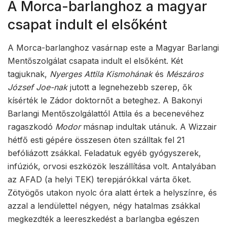
A Morca-barlanghoz a magyar
csapat indult el elsőként
A Morca-barlanghoz vasárnap este a Magyar Barlangi
Mentőszolgálat csapata indult el elsőként. Két
tagjuknak,
Nyerges Attila
Kismohának
és
Mészáros
József Joe-nak
jutott a legnehezebb szerep, ők
kísérték le Zádor doktornőt a beteghez. A Bakonyi
Barlangi Mentőszolgálattól Attila és a becenevéhez
ragaszkodó
Modor
másnap indultak utánuk. A Wizzair
hétfő esti gépére összesen öten szálltak fel 21
befóliázott zsákkal. Feladatuk egyéb gyógyszerek,
infúziók, orvosi eszközök leszállítása volt. Antalyában
az AFAD (a helyi TEK) terepjárókkal várta őket.
Zötyögős utakon nyolc óra alatt értek a helyszínre, és
azzal a lendülettel négyen, négy hatalmas zsákkal
megkezdték a leereszkedést a barlangba egészen