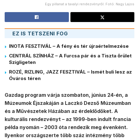
Egy pillanat a tavalyi rendezvényről. Fotó: Nagy Lajos
EZ IS TETSZENI FOG
INOTA FESZTIVÁL – A fény és tér újraértelmezése
CENTRÁL SZÍNHÁZ – A Furcsa pár és a Tiszta őrület
Szigligeten
ROZÉ, RIZLING, JAZZ FESZTIVÁL – Ismét buli lesz az
Óváros téren
Gazdag program várja szombaton, június 24-én, a
Múzeumok Éjszakáján a Laczkó Dezső Múzeumban
és a Művészetek Házában az érdeklődőket. A
kulturális rendezvényt – az 1999-ben indult francia
példa nyomán – 2003 óta rendezik meg évenként.
Ilyenkor országszerte több száz intézmény több