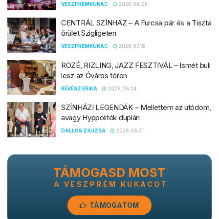
VESZPREMKUKAC
2026.08.05.
CENTRÁL SZÍNHÁZ – A Furcsa pár és a Tiszta
őrület Szigligeten
VESZPREMKUKAC
2026.07.18.
ROZÉ, RIZLING, JAZZ FESZTIVÁL – Ismét buli
lesz az Óváros téren
RÉVÉSZ ERIKA
2026.06.24.
SZÍNHÁZI LEGENDÁK – Mellettem az utódom,
avagy Hyppoliték duplán
DALLOS ZSUZSA
2026.06.21.
TÁMOGASD MOST
A VESZPRÉM KUKACOT
TÁMOGATOM