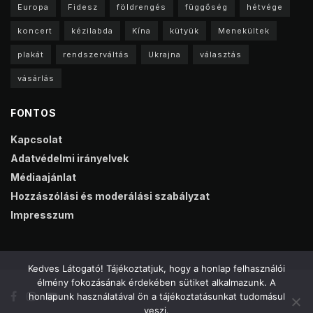
Europa
Fidesz
földrengés
függőség
hétvége
koncert
kézilabda
Kína
kütyük
Menekültek
plakát
rendszerváltás
Ukrajna
választás
vásárlás
FONTOS
Kapcsolat
Adatvédelmi irányelvek
Médiaajánlat
Hozzászólási és moderálási szabályzat
Impresszum
Kedves Látogató! Tájékoztatjuk, hogy a honlap felhasználói
élmény fokozásának érdekében sütiket alkalmazunk. A
honlapunk használatával ön a tájékoztatásunkat tudomásul
veszi.