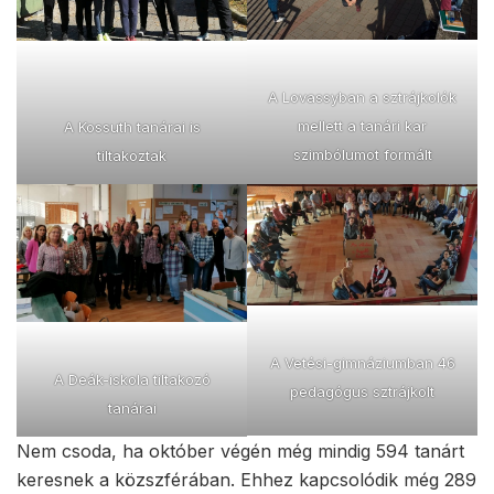
A Lovassyban a sztrájkolók
mellett a tanári kar
A Kossuth tanárai is
szimbólumot formált
tiltakoztak
A Vetési-gimnáziumban 46
A Deák-iskola tiltakozó
pedagógus sztrájkolt
tanárai
Nem csoda, ha október végén még mindig 594 tanárt
keresnek a közszférában. Ehhez kapcsolódik még 289