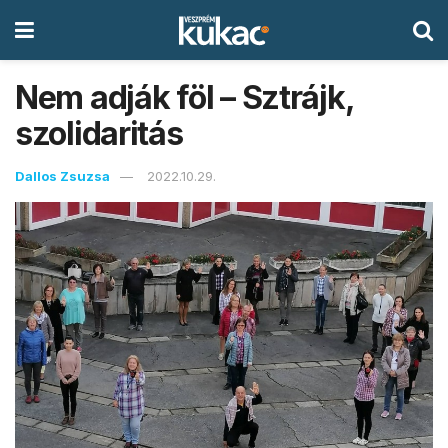
Nem adják föl – Sztrájk,
szolidaritás
Dallos Zsuzsa
2022.10.29.