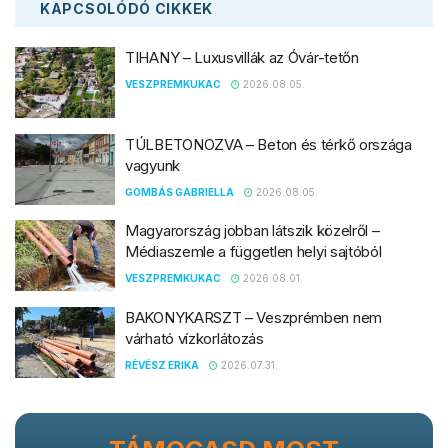
KAPCSOLÓDÓ
CIKKEK
TIHANY – Luxusvillák az Óvár-tetőn
VESZPREMKUKAC
2026.08.05.
TÚLBETONOZVA – Beton és térkő országa
vagyunk
GOMBÁS GABRIELLA
2026.08.05.
Magyarország jobban látszik közelről –
Médiaszemle a független helyi sajtóból
VESZPREMKUKAC
2026.08.01.
BAKONYKARSZT – Veszprémben nem
várható vízkorlátozás
RÉVÉSZ ERIKA
2026.07.31.