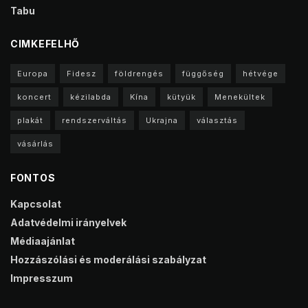
Tabu
CIMKEFELHŐ
Europa
Fidesz
földrengés
függőség
hétvége
koncert
kézilabda
Kína
kütyük
Menekültek
plakát
rendszerváltás
Ukrajna
választás
vásárlás
FONTOS
Kapcsolat
Adatvédelmi irányelvek
Médiaajánlat
Hozzászólási és moderálási szabályzat
Impresszum