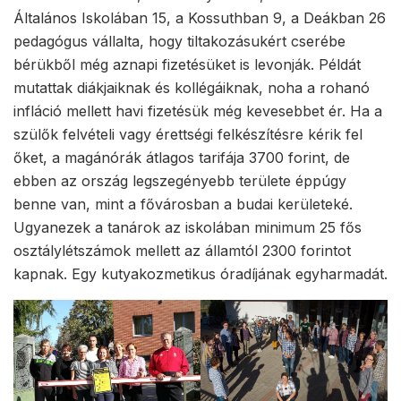
Általános Iskolában 15, a Kossuthban 9, a Deákban 26
pedagógus vállalta, hogy tiltakozásukért cserébe
bérükből még aznapi fizetésüket is levonják. Példát
mutattak diákjaiknak és kollégáiknak, noha a rohanó
infláció mellett havi fizetésük még kevesebbet ér. Ha a
szülők felvételi vagy érettségi felkészítésre kérik fel
őket, a magánórák átlagos tarifája 3700 forint, de
ebben az ország legszegényebb területe éppúgy
benne van, mint a fővárosban a budai kerületeké.
Ugyanezek a tanárok az iskolában minimum 25 fős
osztálylétszámok mellett az államtól 2300 forintot
kapnak. Egy kutyakozmetikus óradíjának egyharmadát.