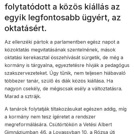
folytatódott a közös kiállás az
egyik legfontosabb ügyért, az
oktatásért.
Az ellenzéki pártok a parlamentben egész napot a
közoktatás megvitatásának szentelnének, mások
oktatási kerekasztal összehívását sürgetik, de még a
kormány is tárgyalna, egyeztetésre hívják a pedagógus
szakszervezeteket. Úgy tűnik, nem teljesen hiábavaló
többezer tanár, szülő és diák közös kiállása. Ha
nagyon csekély, de mégiscsak esély a változtatásra.
Marad a sztrájk.
A tanárok folytatják tiltakozásukat egészen addig, míg
a kormány nem tesz ígéretet a rendszer
megreformálására. Csütörtökön a Vetési Albert
Gimnáziumban 46, a Lovassyban 10, a Rózsa úti