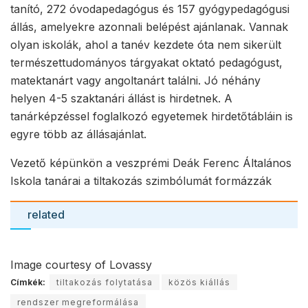
tanító, 272 óvodapedagógus és 157 gyógypedagógusi
állás, amelyekre azonnali belépést ajánlanak. Vannak
olyan iskolák, ahol a tanév kezdete óta nem sikerült
természettudományos tárgyakat oktató pedagógust,
matektanárt vagy angoltanárt találni. Jó néhány
helyen 4-5 szaktanári állást is hirdetnek. A
tanárképzéssel foglalkozó egyetemek hirdetőtábláin is
egyre több az állásajánlat.
Vezető képünkön a veszprémi Deák Ferenc Általános
Iskola tanárai a tiltakozás szimbólumát formázzák
related
Image courtesy of Lovassy
Címkék:
tiltakozás folytatása
közös kiállás
rendszer megreformálása