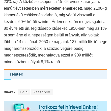
23%-ra). A közbülső csoport, a 15–64 évesek aránya az
elmúlt évtizedekben mérsékelten emelkedett, majd 2100-ig
kismértékű csökkenés várható, míg végül visszaáll a
kezdeti, 60% körüli szintre. Érdemes külön megvizsgálni a
80 év feletti ún. legidősebb időseket. 1950-ben még az 1%-
ot sem érte el a népességen belüli arányuk, alig voltak
többen 14 milliónál. 2050-re napjaink 137 millió fős tömege
megháromszorozódik, a század végére pedig
meghétszereződik, meghaladva ezzel a 909 milliót,
mindeközben súlyuk 8,1%-ra nő.
related
Címkék:
Föld
Veszprém