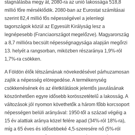
stagnálásba megy át, 2080-ra az unió lakossága 518,8
millió főre mérséklődik. 2080-ban az Eurostat számításai
szerint 82,4 millió fős népességével a jelenlegi
tagországok közül az Egyesült Királyság lesz a
legnépesebb (Franciaországot megelőzve). Magyarország
a 8,7 millióra becsült népességnagysága alapján megőrzi
13. helyét a rangsorban, miközben részaránya 1,9%-ról
1,7%-ra csökken.
A Földön élők létszámának növekedésével párhuzamosan
zajlik a népesség elöregedése. A termékenység
csökkenésének és az életkilátások jelentős javulásának
köszönhetően egyre idősebb korösszetételű a lakosság. A
változások jól nyomon követhetők a három főbb korcsoport
népességen belüli arányával: 1950-től a század végéig a
15 év alattiak aránya közel felére apad (34%-ról 18%-ra),
míg a 65 éves és idősebbeké 4,5-szeresére nő (5%-ról