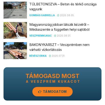
TÚLBETONOZVA – Beton és térkő országa
vagyunk
GOMBÁS GABRIELLA
2026.08.05.
Magyarország jobban látszik közelről –
Médiaszemle a független helyi sajtóból
VESZPREMKUKAC
2026.08.01.
BAKONYKARSZT – Veszprémben nem
várható vízkorlátozás
RÉVÉSZ ERIKA
2026.07.31.
TÁMOGASD MOST
A VESZPRÉM KUKACOT
TÁMOGATOM