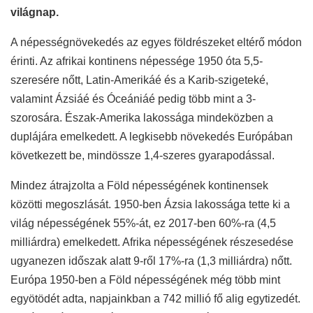
világnap.
A népességnövekedés az egyes földrészeket eltérő módon
érinti. Az afrikai kontinens népessége 1950 óta 5,5-
szeresére nőtt, Latin-Amerikáé és a Karib-szigeteké,
valamint Ázsiáé és Óceániáé pedig több mint a 3-
szorosára. Észak-Amerika lakossága mindeközben a
duplájára emelkedett. A legkisebb növekedés Európában
következett be, mindössze 1,4-szeres gyarapodással.
Mindez átrajzolta a Föld népességének kontinensek
közötti megoszlását. 1950-ben Ázsia lakossága tette ki a
világ népességének 55%-át, ez 2017-ben 60%-ra (4,5
milliárdra) emelkedett. Afrika népességének részesedése
ugyanezen időszak alatt 9-ről 17%-ra (1,3 milliárdra) nőtt.
Európa 1950-ben a Föld népességének még több mint
egyötödét adta, napjainkban a 742 millió fő alig egytizedét.