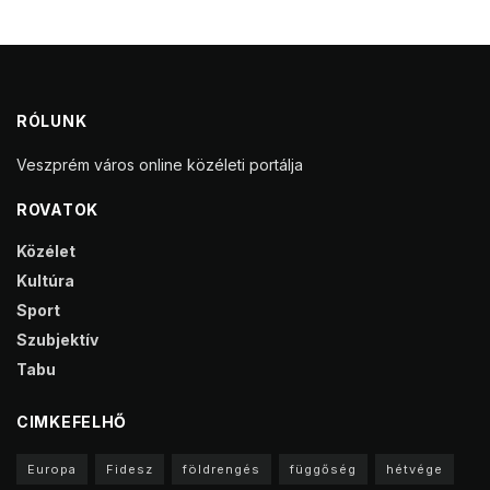
RÓLUNK
Veszprém város online közéleti portálja
ROVATOK
Közélet
Kultúra
Sport
Szubjektív
Tabu
CIMKEFELHŐ
Europa
Fidesz
földrengés
függőség
hétvége