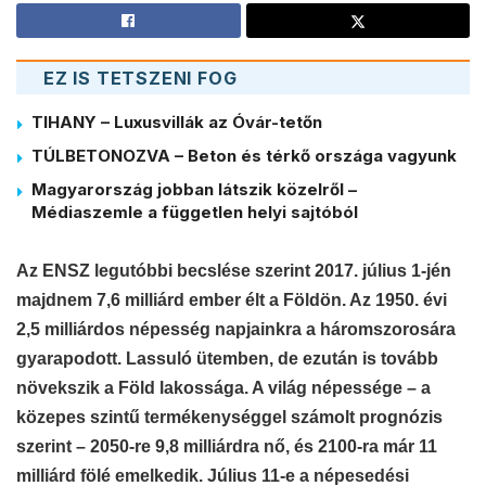
EZ IS TETSZENI FOG
TIHANY – Luxusvillák az Óvár-tetőn
TÚLBETONOZVA – Beton és térkő országa vagyunk
Magyarország jobban látszik közelről –
Médiaszemle a független helyi sajtóból
Az ENSZ legutóbbi becslése szerint 2017. július 1-jén
majdnem 7,6 milliárd ember élt a Földön. Az 1950. évi
2,5 milliárdos népesség napjainkra a háromszorosára
gyarapodott. Lassuló ütemben, de ezután is tovább
növekszik a Föld lakossága. A világ népessége – a
közepes szintű termékenységgel számolt prognózis
szerint – 2050-re 9,8 milliárdra nő, és 2100-ra már 11
milliárd fölé emelkedik.
J
úlius 11-e a
n
épesedési