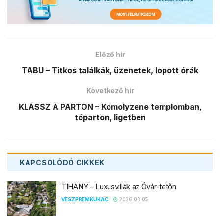
Előző hír
TABU – Titkos találkák, üzenetek, lopott órák
Következő hír
KLASSZ A PARTON – Komolyzene templomban,
tóparton, ligetben
KAPCSOLÓDÓ
CIKKEK
TIHANY – Luxusvillák az Óvár-tetőn
VESZPREMKUKAC
2026.08.05.