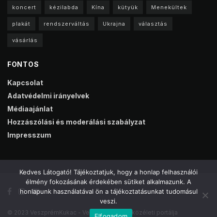
koncert
kézilabda
Kína
kütyük
Menekültek
plakát
rendszerváltás
Ukrajna
választás
vásárlás
FONTOS
Kapcsolat
Adatvédelmi irányelvek
Médiaajánlat
Hozzászólási és moderálási szabályzat
Impresszum
Kedves Látogató! Tájékoztatjuk, hogy a honlap felhasználói
élmény fokozásának érdekében sütiket alkalmazunk. A
honlapunk használatával ön a tájékoztatásunkat tudomásul
veszi.
© 2023 VeszprémKukac - Veszprém online közéleti portálja
Elfogadom