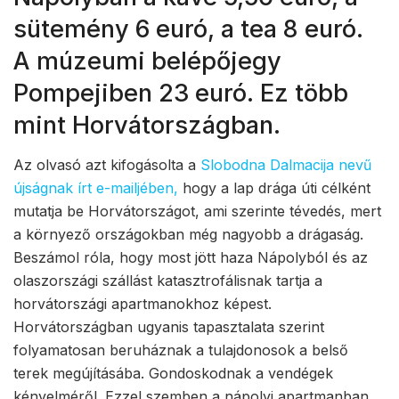
sütemény 6 euró, a tea 8 euró.
A múzeumi belépőjegy
Pompejiben 23 euró. Ez több
mint Horvátországban.
Az olvasó azt kifogásolta a
Slobodna Dalmacija nevű
újságnak írt e-mailjében,
hogy a lap drága úti célként
mutatja be Horvátországot, ami szerinte tévedés, mert
a környező országokban még nagyobb a drágaság.
Beszámol róla, hogy most jött haza Nápolyból és az
olaszországi szállást katasztrofálisnak tartja a
horvátországi apartmanokhoz képest.
Horvátországban ugyanis tapasztalata szerint
folyamatosan beruháznak a tulajdonosok a belső
terek megújításába. Gondoskodnak a vendégek
kényelméről. Ezzel szemben a nápolyi apartmanban