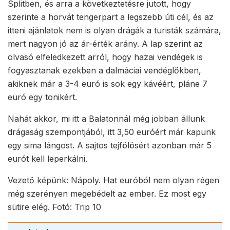
Splitben, és arra a következtetésre jutott, hogy
szerinte a horvát tengerpart a legszebb úti cél, és az
itteni ajánlatok nem is olyan drágák a turisták számára,
mert nagyon jó az ár-érték arány. A lap szerint az
olvasó elfeledkezett arról, hogy hazai vendégek is
fogyasztanak ezekben a dalmáciai vendéglőkben,
akiknek már a 3-4 euró is sok egy kávéért, pláne 7
euró egy tonikért.
Nahát akkor, mi itt a Balatonnál még jobban állunk
drágaság szempontjából, itt 3,50 euróért már kapunk
egy sima lángost. A sajtos tejfölösért azonban már 5
eurót kell leperkálni.
Vezető képünk: Nápoly. Hat euróból nem olyan régen
még szerényen megebédelt az ember. Ez most egy
sütire elég. Fotó: Trip 10