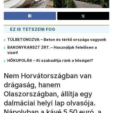
EZ IS TETSZENI FOG
TÚLBETONOZVA – Beton és térkő országa vagyunk
BAKONYKARSZT ZRT. – Használjuk felelősen a
vizet!
HŐKUPOLÁK – Ki szabadítja ránk a hőséget?
Nem Horvátországban van
drágaság, hanem
Olaszországban, állítja egy
dalmáciai helyi lap olvasója.
Nápolyban a kávé 5,50 euró, a