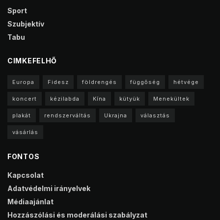
Sport
Szubjektív
Tabu
CIMKEFELHŐ
Europa
Fidesz
földrengés
függőség
hétvége
koncert
kézilabda
Kína
kütyük
Menekültek
plakát
rendszerváltás
Ukrajna
választás
vásárlás
FONTOS
Kapcsolat
Adatvédelmi irányelvek
Médiaajánlat
Hozzászólási és moderálási szabályzat