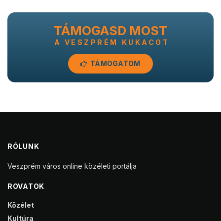
TÁMOGASD MOST
A VESZPRÉM KUKACOT
TÁMOGATOM
RÓLUNK
Veszprém város online közéleti portálja
ROVATOK
Közélet
Kultúra