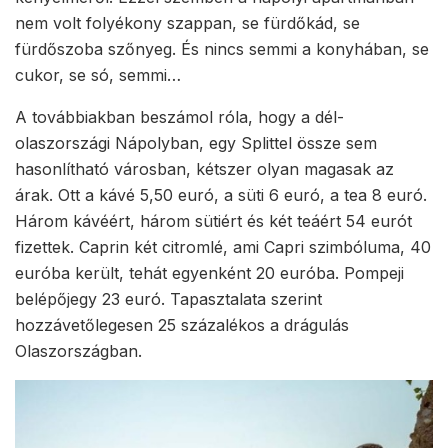
nem volt folyékony szappan, se fürdőkád, se
fürdőszoba szőnyeg. És nincs semmi a konyhában, se
cukor, se só, semmi…
A továbbiakban beszámol róla, hogy a dél-
olaszországi Nápolyban, egy Splittel össze sem
hasonlítható városban, kétszer olyan magasak az
árak. Ott a kávé 5,50 euró, a süti 6 euró, a tea 8 euró.
Három kávéért, három sütiért és két teáért 54 eurót
fizettek. Caprin két citromlé, ami Capri szimbóluma, 40
euróba került, tehát egyenként 20 euróba. Pompeji
belépőjegy 23 euró. Tapasztalata szerint
hozzávetőlegesen 25 százalékos a drágulás
Olaszországban.