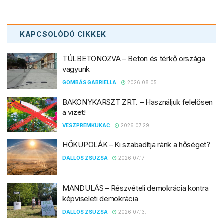
KAPCSOLÓDÓ
CIKKEK
TÚLBETONOZVA – Beton és térkő országa
vagyunk
GOMBÁS GABRIELLA
2026.08.05.
BAKONYKARSZT ZRT. – Használjuk felelősen
a vizet!
VESZPREMKUKAC
2026.07.29.
HŐKUPOLÁK – Ki szabadítja ránk a hőséget?
DALLOS ZSUZSA
2026.07.17.
MANDULÁS – Részvételi demokrácia kontra
képviseleti demokrácia
DALLOS ZSUZSA
2026.07.13.