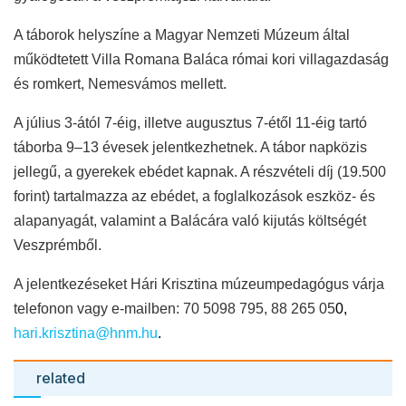
A táborok helyszíne a Magyar Nemzeti Múzeum által
működtetett Villa Romana Baláca római kori villagazdaság
és romkert, Nemesvámos mellett.
A július 3-ától 7-éig, illetve augusztus 7-étől 11-éig tartó
táborba 9–13 évesek jelentkezhetnek. A tábor napközis
jellegű, a gyerekek ebédet kapnak. A részvételi díj (19.500
forint) tartalmazza az ebédet, a foglalkozások eszköz- és
alapanyagát, valamint a Balácára való kijutás költségét
Veszprémből.
A j
elentkezés
eket
Hári Krisztina múzeumpedagógus
várja
telefonon vagy e-mailben: 70 5098 795,
88 265 05
0,
hari.krisztina@hnm.hu
.
related