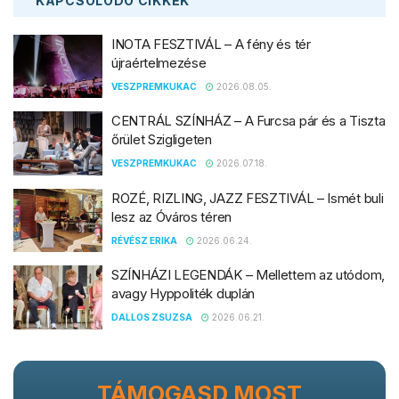
KAPCSOLÓDÓ
CIKKEK
INOTA FESZTIVÁL – A fény és tér
újraértelmezése
VESZPREMKUKAC
2026.08.05.
CENTRÁL SZÍNHÁZ – A Furcsa pár és a Tiszta
őrület Szigligeten
VESZPREMKUKAC
2026.07.18.
ROZÉ, RIZLING, JAZZ FESZTIVÁL – Ismét buli
lesz az Óváros téren
RÉVÉSZ ERIKA
2026.06.24.
SZÍNHÁZI LEGENDÁK – Mellettem az utódom,
avagy Hyppoliték duplán
DALLOS ZSUZSA
2026.06.21.
TÁMOGASD MOST