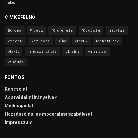
Tabu
CIMKEFELHŐ
Europa
Fidesz
földrengés
függőség
hétvége
koncert
kézilabda
Kína
kütyük
Menekültek
plakát
rendszerváltás
Ukrajna
választás
vásárlás
FONTOS
Kapcsolat
Adatvédelmi irányelvek
Médiaajánlat
Hozzászólási és moderálási szabályzat
Impresszum