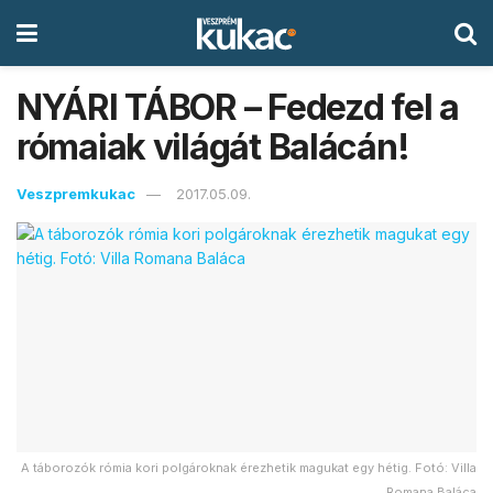
NYÁRI TÁBOR – Fedezd fel a
rómaiak világát Balácán!
Veszpremkukac
2017.05.09.
A táborozók rómia kori polgároknak érezhetik magukat egy hétig. Fotó: Villa
Romana Baláca