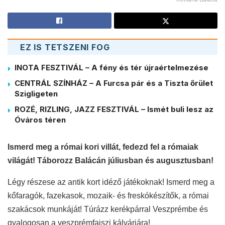
EZ IS TETSZENI FOG
INOTA FESZTIVÁL – A fény és tér újraértelmezése
CENTRÁL SZÍNHÁZ – A Furcsa pár és a Tiszta őrület
Szigligeten
ROZÉ, RIZLING, JAZZ FESZTIVÁL – Ismét buli lesz az
Óváros téren
Ismerd meg a római kori villát, fedezd fel a rómaiak
világát! Táborozz Balácán júliusban és augusztusban!
Légy részese az antik kort idéző játékoknak! Ismerd meg a
kőfaragók, fazekasok, mozaik- és freskókészítők, a római
szakácsok munkáját! Túrázz kerékpárral Veszprémbe és
gyalogosan a veszprémfajszi kálváriára!