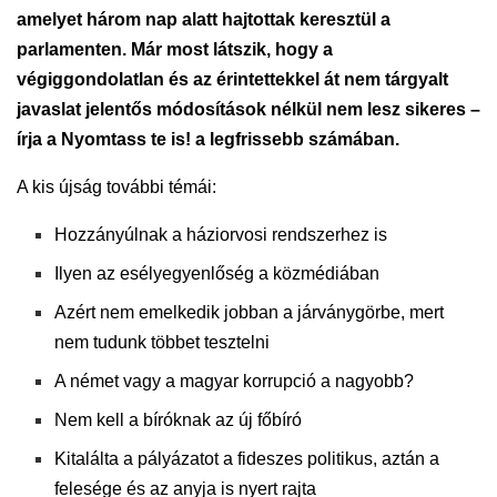
amelyet három nap alatt hajtottak keresztül a
parlamenten. Már most látszik, hogy a
végiggondolatlan és az érintettekkel át nem tárgyalt
javaslat jelentős módosítások nélkül nem lesz sikeres –
írja a Nyomtass te is! a legfrissebb számában.
A kis újság további témái:
Hozzányúlnak a háziorvosi rendszerhez is
Ilyen az esélyegyenlőség a közmédiában
Azért nem emelkedik jobban a járványgörbe, mert
nem tudunk többet tesztelni
A német vagy a magyar korrupció a nagyobb?
Nem kell a bíróknak az új főbíró
Kitalálta a pályázatot a fideszes politikus, aztán a
felesége és az anyja is nyert rajta