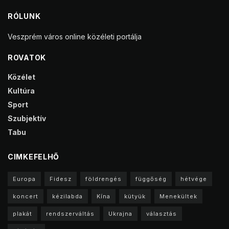
RÓLUNK
Veszprém város online közéleti portálja
ROVATOK
Közélet
Kultúra
Sport
Szubjektív
Tabu
CIMKEFELHŐ
Europa
Fidesz
földrengés
függőség
hétvége
koncert
kézilabda
Kína
kütyük
Menekültek
plakát
rendszerváltás
Ukrajna
választás