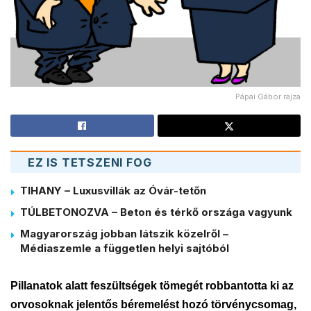
Pápai Gábor rajza
EZ IS TETSZENI FOG
TIHANY – Luxusvillák az Óvár-tetőn
TÚLBETONOZVA – Beton és térkő országa vagyunk
Magyarország jobban látszik közelről –
Médiaszemle a független helyi sajtóból
Pillanatok alatt feszültségek tömegét robbantotta ki az
orvosoknak jelentős béremelést hozó törvénycsomag,