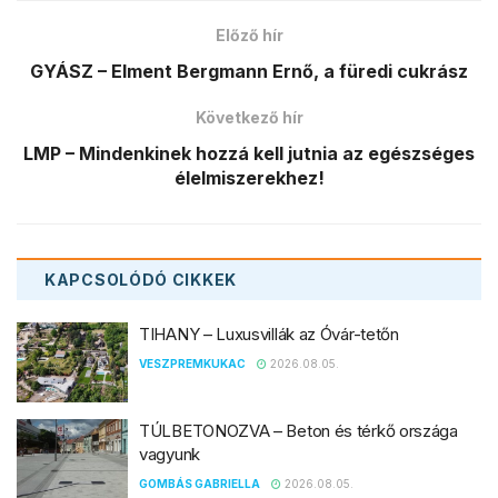
Előző hír
GYÁSZ – Elment Bergmann Ernő, a füredi cukrász
Következő hír
LMP – Mindenkinek hozzá kell jutnia az egészséges
élelmiszerekhez!
KAPCSOLÓDÓ
CIKKEK
TIHANY – Luxusvillák az Óvár-tetőn
VESZPREMKUKAC
2026.08.05.
TÚLBETONOZVA – Beton és térkő országa
vagyunk
GOMBÁS GABRIELLA
2026.08.05.