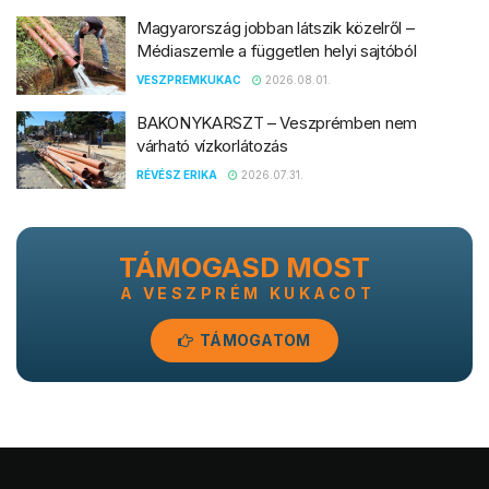
Magyarország jobban látszik közelről –
Médiaszemle a független helyi sajtóból
VESZPREMKUKAC
2026.08.01.
BAKONYKARSZT – Veszprémben nem
várható vízkorlátozás
RÉVÉSZ ERIKA
2026.07.31.
TÁMOGASD MOST
A VESZPRÉM KUKACOT
TÁMOGATOM