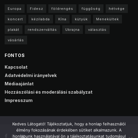
Europa
Fidesz
földrengés
függőség
hétvége
koncert
kézilabda
Kína
kütyük
Menekültek
plakát
rendszerváltás
Ukrajna
választás
vásárlás
FONTOS
Kapcsolat
Adatvédelmi irányelvek
Médiaajánlat
Hozzászólási és moderálási szabályzat
Impresszum
Kedves Látogató! Tájékoztatjuk, hogy a honlap felhasználói
élmény fokozásának érdekében sütiket alkalmazunk. A
honlapunk használatával ön a tájékoztatásunkat tudomásul