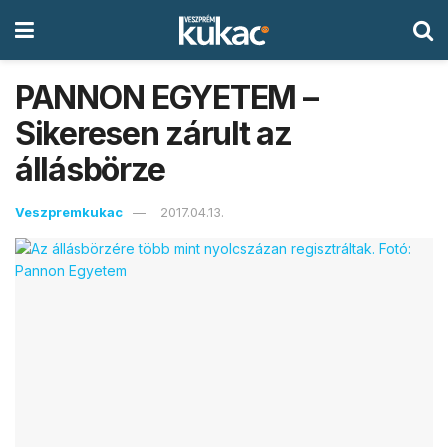
PANNON EGYETEM –
Sikeresen zárult az
állásbörze
Veszpremkukac
2017.04.13.