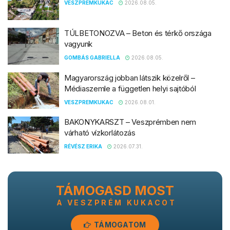
VESZPREMKUKAC
2026.08.05.
TÚLBETONOZVA – Beton és térkő országa
vagyunk
GOMBÁS GABRIELLA
2026.08.05.
Magyarország jobban látszik közelről –
Médiaszemle a független helyi sajtóból
VESZPREMKUKAC
2026.08.01.
BAKONYKARSZT – Veszprémben nem
várható vízkorlátozás
RÉVÉSZ ERIKA
2026.07.31.
TÁMOGASD MOST
A VESZPRÉM KUKACOT
TÁMOGATOM