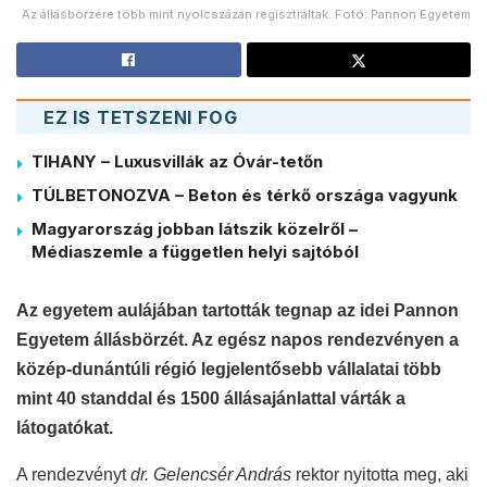
Az állásbörzére több mint nyolcszázan regisztráltak. Fotó: Pannon Egyetem
EZ IS TETSZENI FOG
TIHANY – Luxusvillák az Óvár-tetőn
TÚLBETONOZVA – Beton és térkő országa vagyunk
Magyarország jobban látszik közelről –
Médiaszemle a független helyi sajtóból
Az egyetem aulájában tartották tegnap az idei Pannon
Egyetem állásbörzét. Az egész napos rendezvényen a
közép-dunántúli régió legjelentősebb vállalatai több
mint 40 standdal és 1500 állásajánlattal várták a
látogatókat.
A rendezvényt
dr. Gelencsér András
rektor nyitotta meg, aki