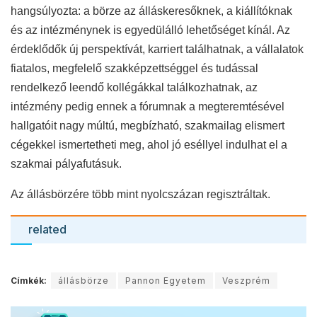
hangsúlyozta: a börze az álláskeresőknek, a kiállítóknak
és az intézménynek is egyedülálló lehetőséget kínál. Az
érdeklődők új perspektívát, karriert találhatnak, a vállalatok
fiatalos, megfelelő szakképzettséggel és tudással
rendelkező leendő kollégákkal találkozhatnak, az
intézmény pedig ennek a fórumnak a megteremtésével
hallgatóit nagy múltú, megbízható, szakmailag elismert
cégekkel ismertetheti meg, ahol jó eséllyel indulhat el a
szakmai pályafutásuk.
Az állásbörzére több mint nyolcszázan regisztráltak.
related
Címkék:
állásbörze
Pannon Egyetem
Veszprém