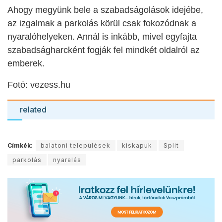
Ahogy megyünk bele a szabadságolások idejébe,
az izgalmak
a parkolás
körül csak fokozódnak a
nyaralóhelyeken. Annál is inkább, mivel egyfajta
szabadságharcként fogják fel mindkét oldalról az
emberek.
Fotó: vezess.hu
related
Címkék:
balatoni települések
kiskapuk
Split
parkolás
nyaralás