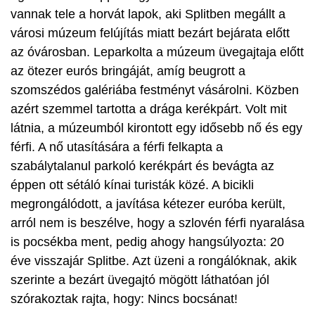
vannak tele a horvát lapok, aki Splitben megállt a
városi múzeum felújítás miatt bezárt bejárata előtt
az óvárosban. Leparkolta a múzeum üvegajtaja előtt
az ötezer eurós bringáját, amíg beugrott a
szomszédos galériába festményt vásárolni. Közben
azért szemmel tartotta a drága kerékpárt. Volt mit
látnia, a múzeumból kirontott egy idősebb nő és egy
férfi. A nő utasítására a férfi felkapta a
szabálytalanul parkoló kerékpárt és bevágta az
éppen ott sétáló kínai turisták közé. A bicikli
megrongálódott, a javítása kétezer euróba került,
arról nem is beszélve, hogy a szlovén férfi nyaralása
is pocsékba ment, pedig ahogy hangsúlyozta: 20
éve visszajár Splitbe. Azt üzeni a rongálóknak, akik
szerinte a bezárt üvegajtó mögött láthatóan jól
szórakoztak rajta, hogy: Nincs bocsánat!