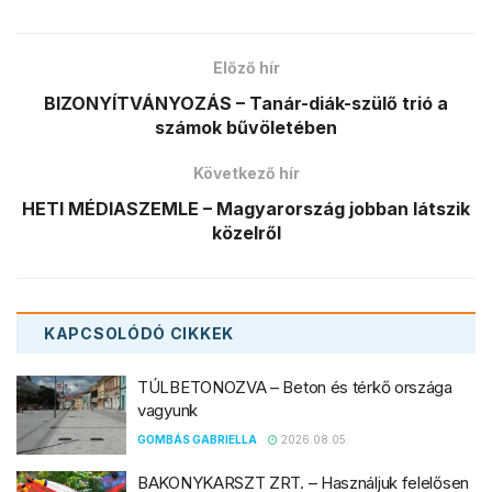
Előző hír
BIZONYÍTVÁNYOZÁS – Tanár-diák-szülő trió a
számok bűvöletében
Következő hír
HETI MÉDIASZEMLE – Magyarország jobban látszik
közelről
KAPCSOLÓDÓ
CIKKEK
TÚLBETONOZVA – Beton és térkő országa
vagyunk
GOMBÁS GABRIELLA
2026.08.05.
BAKONYKARSZT ZRT. – Használjuk felelősen