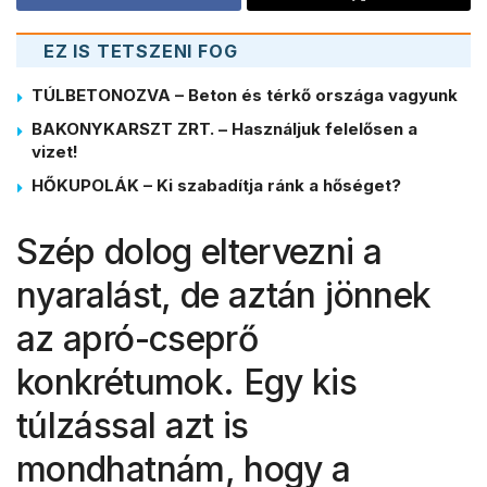
EZ IS TETSZENI FOG
TÚLBETONOZVA – Beton és térkő országa vagyunk
BAKONYKARSZT ZRT. – Használjuk felelősen a
vizet!
HŐKUPOLÁK – Ki szabadítja ránk a hőséget?
Szép dolog eltervezni a
nyaralást, de aztán jönnek
az apró-cseprő
konkrétumok. Egy kis
túlzással azt is
mondhatnám, hogy a