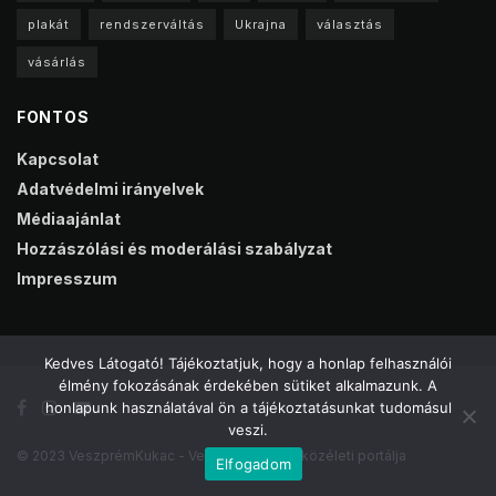
plakát
rendszerváltás
Ukrajna
választás
vásárlás
FONTOS
Kapcsolat
Adatvédelmi irányelvek
Médiaajánlat
Hozzászólási és moderálási szabályzat
Impresszum
Kedves Látogató! Tájékoztatjuk, hogy a honlap felhasználói
élmény fokozásának érdekében sütiket alkalmazunk. A
honlapunk használatával ön a tájékoztatásunkat tudomásul
veszi.
© 2023 VeszprémKukac - Veszprém online közéleti portálja
Elfogadom