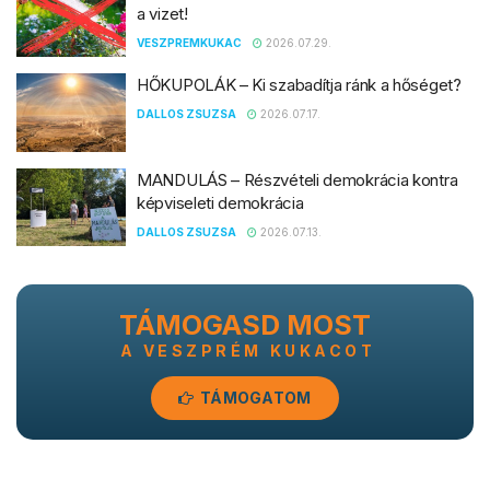
a vizet!
VESZPREMKUKAC
2026.07.29.
HŐKUPOLÁK – Ki szabadítja ránk a hőséget?
DALLOS ZSUZSA
2026.07.17.
MANDULÁS – Részvételi demokrácia kontra
képviseleti demokrácia
DALLOS ZSUZSA
2026.07.13.
TÁMOGASD MOST
A VESZPRÉM KUKACOT
TÁMOGATOM