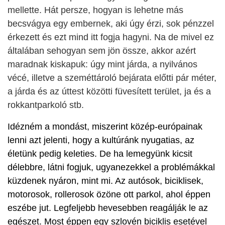
mellette. Hát persze, hogyan is lehetne más
becsvágya egy embernek, aki úgy érzi, sok pénzzel
érkezett és ezt mind itt fogja hagyni. Na de mivel ez
általában sehogyan sem jön össze, akkor azért
maradnak kiskapuk: úgy mint járda, a nyilvános
vécé, illetve a szeméttároló bejárata előtti pár méter,
a járda és az úttest közötti füvesített terület, ja és a
rokkantparkoló stb.
Idézném a mondást, miszerint közép-európainak
lenni azt jelenti, hogy a kultúránk nyugatias, az
életünk pedig keleties. De ha lemegyünk kicsit
délebbre, látni fogjuk, ugyanezekkel a problémákkal
küzdenek nyáron, mint mi. Az autósok, biciklisek,
motorosok, rollerosok özöne ott parkol, ahol éppen
eszébe jut. Legfeljebb hevesebben reagálják le az
egészet. Most éppen egy szlovén biciklis esetével