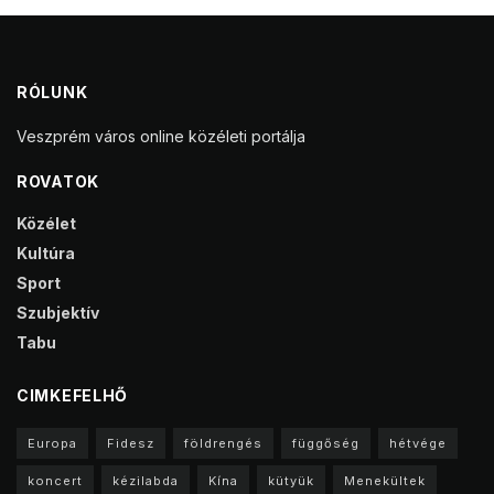
RÓLUNK
Veszprém város online közéleti portálja
ROVATOK
Közélet
Kultúra
Sport
Szubjektív
Tabu
CIMKEFELHŐ
Europa
Fidesz
földrengés
függőség
hétvége
koncert
kézilabda
Kína
kütyük
Menekültek