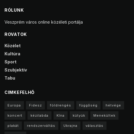
RÓLUNK
Veszprém város online közéleti portálja
ROVATOK
Közélet
Kultúra
Sport
Szubjektív
Tabu
CIMKEFELHŐ
Europa
Fidesz
földrengés
függőség
hétvége
koncert
kézilabda
Kína
kütyük
Menekültek
plakát
rendszerváltás
Ukrajna
választás