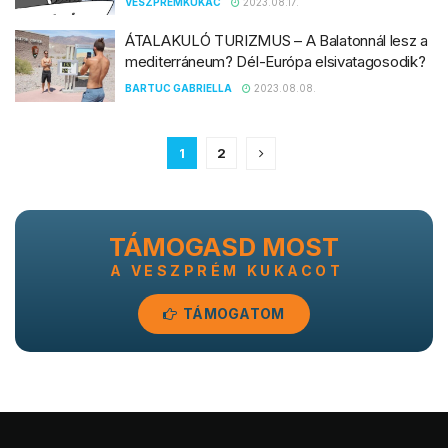
VESZPREMKUKAC
2023.08.17.
ÁTALAKULÓ TURIZMUS – A Balatonnál lesz a
mediterráneum? Dél-Európa elsivatagosodik?
BARTUC GABRIELLA
2023.08.08.
1
2
TÁMOGASD MOST
A VESZPRÉM KUKACOT
TÁMOGATOM