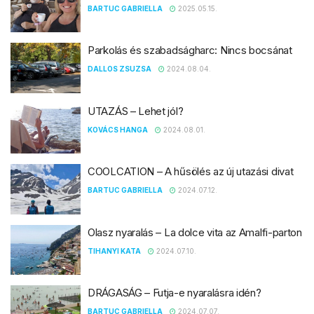
BARTUC GABRIELLA
2025.05.15.
Parkolás és szabadságharc: Nincs bocsánat
DALLOS ZSUZSA
2024.08.04.
UTAZÁS – Lehet jól?
KOVÁCS HANGA
2024.08.01.
COOLCATION – A hűsölés az új utazási divat
BARTUC GABRIELLA
2024.07.12.
Olasz nyaralás – La dolce vita az Amalfi-parton
TIHANYI KATA
2024.07.10.
DRÁGASÁG – Futja-e nyaralásra idén?
BARTUC GABRIELLA
2024.07.07.