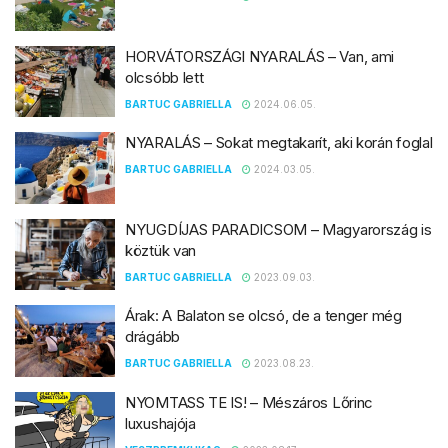
HORVÁTORSZÁGI NYARALÁS – Van, ami
olcsóbb lett
BARTUC GABRIELLA
2024.06.05.
NYARALÁS – Sokat megtakarít, aki korán foglal
BARTUC GABRIELLA
2024.03.05.
NYUGDÍJAS PARADICSOM – Magyarország is
köztük van
BARTUC GABRIELLA
2023.09.03.
Árak: A Balaton se olcsó, de a tenger még
drágább
BARTUC GABRIELLA
2023.08.23.
NYOMTASS TE IS! – Mészáros Lőrinc
luxushajója