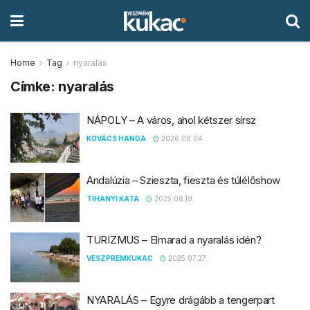
Home
Tag
nyaralás
Címke:
nyaralás
NÁPOLY – A város, ahol kétszer sírsz
KOVÁCS HANGA
2026.08.04.
Andalúzia – Szieszta, fieszta és túlélőshow
TIHANYI KATA
2025.08.19.
TURIZMUS – Elmarad a nyaralás idén?
VESZPREMKUKAC
2025.07.27.
NYARALÁS – Egyre drágább a tengerpart