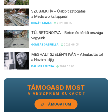
SZUBJEKTÍV – Újabb tisztogatás
a Mediaworks lapjánál
DONÁT TAMÁS
2026.08.05.
TÚLBETONOZVA – Beton és térkő országa
vagyunk
GOMBÁS GABRIELLA
2026.08.05.
MEGHALT SZELÉNYI IVÁN – A kiutasítástól
a Hazám-díjig
DALLOS ZSUZSA
2026.08.03.
TÁMOGASD MOST
A VESZPRÉM KUKACOT
TÁMOGATOM