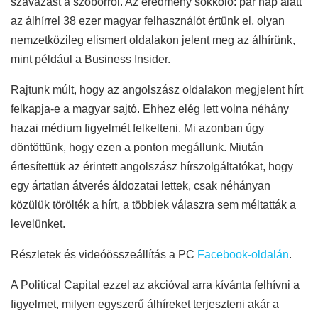
szavazást a szoborról. Az eredmény sokkoló: pár nap alatt
az álhírrel 38 ezer magyar felhasználót értünk el, olyan
nemzetközileg elismert oldalakon jelent meg az álhírünk,
mint például a Business Insider.
Rajtunk múlt, hogy az angolszász oldalakon megjelent hírt
felkapja-e a magyar sajtó. Ehhez elég lett volna néhány
hazai médium figyelmét felkelteni. Mi azonban úgy
döntöttünk, hogy ezen a ponton megállunk. Miután
értesítettük az érintett angolszász hírszolgáltatókat, hogy
egy ártatlan átverés áldozatai lettek, csak néhányan
közülük törölték a hírt, a többiek válaszra sem méltatták a
levelünket.
Részletek és videóösszeállítás a PC
Facebook-oldalán
.
A Political Capital ezzel az akcióval arra kívánta felhívni a
figyelmet, milyen egyszerű álhíreket terjeszteni akár a