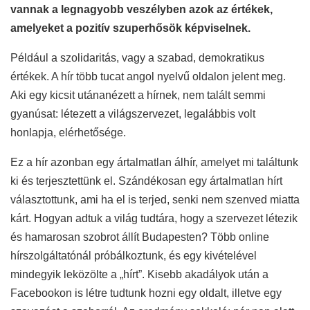
vannak a legnagyobb veszélyben azok az értékek,
amelyeket a pozitív szuperhősök képviselnek.
Például a szolidaritás, vagy a szabad, demokratikus
értékek. A hír több tucat angol nyelvű oldalon jelent meg.
Aki egy kicsit utánanézett a hírnek, nem talált semmi
gyanúsat: létezett a világszervezet, legalábbis volt
honlapja, elérhetősége.
Ez a hír azonban egy ártalmatlan álhír, amelyet mi találtunk
ki és terjesztettünk el. Szándékosan egy ártalmatlan hírt
választottunk, ami ha el is terjed, senki nem szenved miatta
kárt. Hogyan adtuk a világ tudtára, hogy a szervezet létezik
és hamarosan szobrot állít Budapesten? Több online
hírszolgáltatónál próbálkoztunk, és egy kivételével
mindegyik leközölte a „hírt”. Kisebb akadályok után a
Facebookon is létre tudtunk hozni egy oldalt, illetve egy