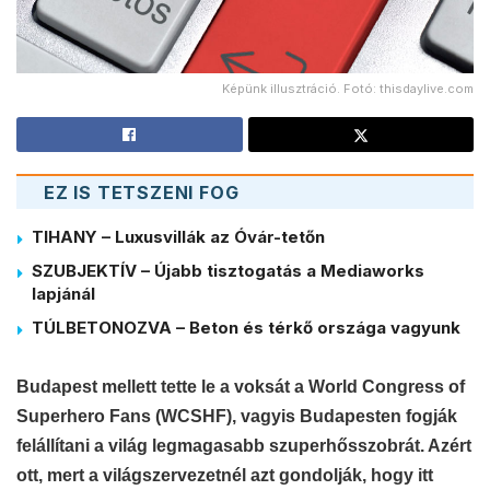
Képünk illusztráció. Fotó: thisdaylive.com
EZ IS TETSZENI FOG
TIHANY – Luxusvillák az Óvár-tetőn
SZUBJEKTÍV – Újabb tisztogatás a Mediaworks
lapjánál
TÚLBETONOZVA – Beton és térkő országa vagyunk
Budapest mellett tette le a voksát a World Congress of
Superhero Fans (WCSHF), vagyis Budapesten fogják
felállítani a világ legmagasabb szuperhősszobrát. Azért
ott, mert a világszervezetnél azt gondolják, hogy itt