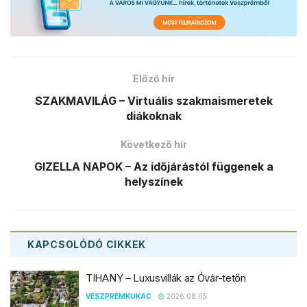
Előző hír
SZAKMAVILÁG – Virtuális szakmaismeretek
diákoknak
Következő hír
GIZELLA NAPOK – Az időjárástól függenek a
helyszínek
KAPCSOLÓDÓ
CIKKEK
TIHANY – Luxusvillák az Óvár-tetőn
VESZPREMKUKAC
2026.08.05.