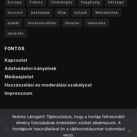
Europa
Fidesz
földrengés
függőség
hétvége
koncert
kézilabda
Kína
kütyük
Menekültek
plakát
rendszerváltás
Ukrajna
választás
vásárlás
FONTOS
Kapcsolat
Adatvédelmi irányelvek
Médiaajánlat
Hozzászólási és moderálási szabályzat
Impresszum
Kedves Látogató! Tájékoztatjuk, hogy a honlap felhasználói
élmény fokozásának érdekében sütiket alkalmazunk. A
honlapunk használatával ön a tájékoztatásunkat tudomásul
veszi.