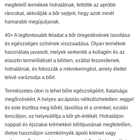
megfelelő termékek hidratálnak, feltöltik az apróbb
ráncokat, aktiválják a bőr sejtjeit, hogy azok minél
hamarabb megújuljanak.
40+ A legfontosabb feladat a bőr öregedésének lassítása
és egészséges színének visszaadása. Olyan termékek
használata javasolt, melyek serkentik a kollagén és az
elasztin termelődését a bőrben, ezáltal feszesítenek,
hidratálnak, és fokozzák a mikrokeringést, amely élettel
telivé varázsolja a bőrt.
Természetes úton is tehet bőre egészségéért, fiatalsága
megőrzéséért. A helyes arcápolás nélkülözhetetlen: reggel
és este tisztítsa meg bőrét, távolítsa el a sminket, ezután
tonizáljon, ez helyreállítja a bőr ph-értékét. Hidratáljon
nappali és éjszakai krémekkel bőrtípusának megfelelően,
illetve használjon szemkörnyék ápoló krémet vagy