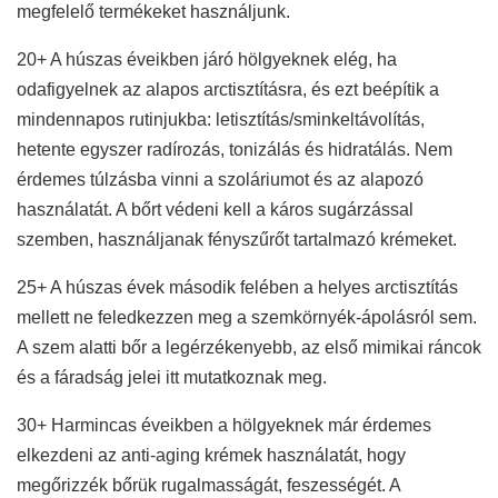
megfelelő termékeket használjunk.
20+ A húszas éveikben járó hölgyeknek elég, ha
odafigyelnek az alapos arctisztításra, és ezt beépítik a
mindennapos rutinjukba: letisztítás/sminkeltávolítás,
hetente egyszer radírozás, tonizálás és hidratálás. Nem
érdemes túlzásba vinni a szoláriumot és az alapozó
használatát. A bőrt védeni kell a káros sugárzással
szemben, használjanak fényszűrőt tartalmazó krémeket.
25+ A húszas évek második felében a helyes arctisztítás
mellett ne feledkezzen meg a szemkörnyék-ápolásról sem.
A szem alatti bőr a legérzékenyebb, az első mimikai ráncok
és a fáradság jelei itt mutatkoznak meg.
30+ Harmincas éveikben a hölgyeknek már érdemes
elkezdeni az anti-aging krémek használatát, hogy
megőrizzék bőrük rugalmasságát, feszességét. A