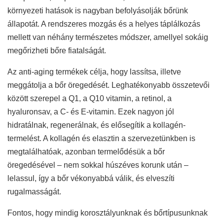
környezeti hatások is nagyban befolyásolják bőrünk
állapotát. A rendszeres mozgás és a helyes táplálkozás
mellett van néhány természetes módszer, amellyel sokáig
megőrizheti bőre fiatalságát.
Az anti-aging termékek célja, hogy lassítsa, illetve
meggátolja a bőr öregedését. Leghatékonyabb összetevői
között szerepel a Q1, a Q10 vitamin, a retinol, a
hyaluronsav, a C- és E-vitamin. Ezek nagyon jól
hidratálnak, regenerálnak, és elősegítik a kollagén-
termelést. A kollagén és elasztin a szervezetünkben is
megtalálhatóak, azonban termelődésük a bőr
öregedésével – nem sokkal húszéves korunk után –
lelassul, így a bőr vékonyabbá válik, és elveszíti
rugalmasságát.
Fontos, hogy mindig korosztályunknak és bőrtípusunknak