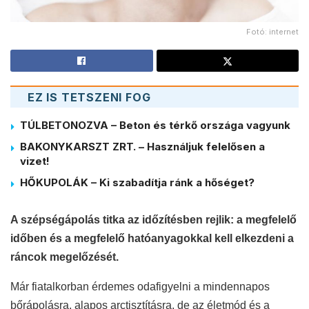
Fotó: internet
EZ IS TETSZENI FOG
TÚLBETONOZVA – Beton és térkő országa vagyunk
BAKONYKARSZT ZRT. – Használjuk felelősen a
vizet!
HŐKUPOLÁK – Ki szabadítja ránk a hőséget?
A szépségápolás titka az időzítésben rejlik: a megfelelő
időben és a megfelelő hatóanyagokkal kell elkezdeni a
ráncok megelőzését.
Már fiatalkorban érdemes odafigyelni a mindennapos
bőrápolásra, alapos arctisztításra, de az életmód és a