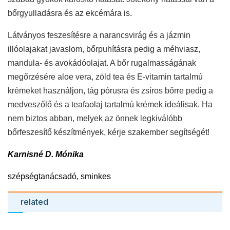
bőrgyulladásra és az ekcémára is.
Látványos feszesítésre a narancsvirág és a jázmin
illóolajakat javaslom, bőrpuhításra pedig a méhviasz,
mandula- és avokádóolajat. A bőr rugalmasságának
megőrzésére aloe vera, zöld tea és E-vitamin tartalmú
krémeket használjon, tág pórusra és zsíros bőrre pedig a
medveszőlő és a teafaolaj tartalmú krémek ideálisak. Ha
nem biztos abban, melyek az önnek legkiválóbb
bőrfeszesítő készítmények, kérje szakember segítségét!
Karnisné D. Mónika
szépségtanácsadó, sminkes
related