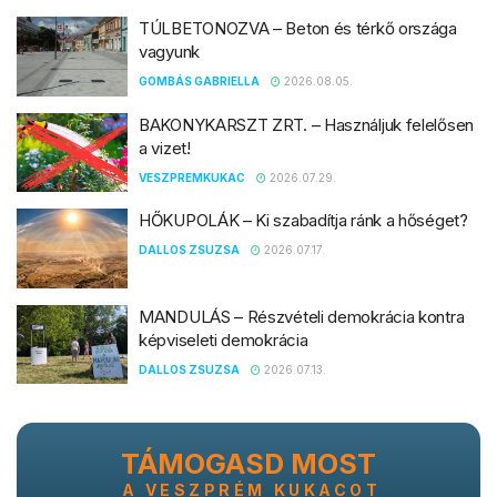
TÚLBETONOZVA – Beton és térkő országa
vagyunk
GOMBÁS GABRIELLA
2026.08.05.
BAKONYKARSZT ZRT. – Használjuk felelősen
a vizet!
VESZPREMKUKAC
2026.07.29.
HŐKUPOLÁK – Ki szabadítja ránk a hőséget?
DALLOS ZSUZSA
2026.07.17.
MANDULÁS – Részvételi demokrácia kontra
képviseleti demokrácia
DALLOS ZSUZSA
2026.07.13.
TÁMOGASD MOST
A VESZPRÉM KUKACOT