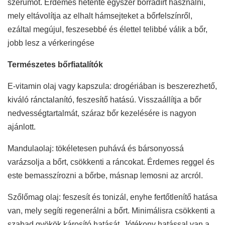
szérumot. Érdemes hetente egyszer bőrradírt használni,
mely eltávolítja az elhalt hámsejteket a bőrfelszínről,
ezáltal megújul, feszesebbé és élettel telibbé válik a bőr,
jobb lesz a vérkeringése
Természetes bőrfiatalítók
E-vitamin olaj vagy kapszula: drogériában is beszerezhető,
kiváló ránctalanító, feszesítő hatású. Visszaállítja a bőr
nedvességtartalmát, száraz bőr kezelésére is nagyon
ajánlott.
Mandulaolaj: tökéletesen puhává és bársonyossá
varázsolja a bőrt, csökkenti a ráncokat. Érdemes reggel és
este bemasszírozni a bőrbe, másnap lemosni az arcról.
Szőlőmag olaj: feszesít és tonizál, enyhe fertőtlenítő hatása
van, mely segíti regenerálni a bőrt. Minimálisra csökkenti a
szabad gyökök károsító hatását. Jótékony hatással van a