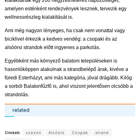
kialakítanak egy 200 négyzetméteres napozóstéget,
amelyen esténként rendezvények lesznek, tervezik egy
wellnessrészleg kialakítását is.
Ami még nagyon lényeges, ha csak nem vonattal vagy
biciklivel érkezik a kedves vendég: a csopaki és az
alsóörsi strandok előtt ingyenes a parkolás.
Egyébként más környező balatoni településeken is
hasonlóképpen alakulnak a strandbelépő árak, kivéve a
füredi Esterházyt, ami más kategória, jóval drágább. Kilóg
a sorból Balatonfűzfő is, ahol viszont jelentősen olcsóbb a
strandolás.
related
Címkék:
szezon
Alsóörs
Csopak
strand