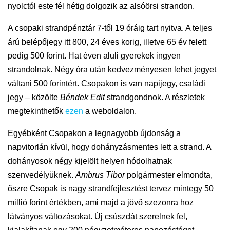
nyolctól este fél hétig dolgozik az alsóörsi strandon.
A csopaki strandpénztár 7-
től
19 óráig tart nyitva. A teljes
árú belépőjegy itt 800, 24 éves korig, illetve 65 év felett
pedig 500
forint
. Hat éven aluli gyerekek ingyen
strandolnak.
Négy
óra után kedvezményesen lehet jegyet
váltani 500 forintért. Csopakon is van napijegy, családi
jegy – közölte
Béndek Edit
strandgondnok. A részletek
megtekinthetők
ezen
a weboldalon.
Egyébként Csopakon a legnagyobb újdonság a
napvitorlán kívül, hogy dohányzásmentes lett a strand. A
dohányosok négy kijelölt helyen hódolhatnak
szenvedélyüknek.
Ambrus Tibor
polgármester elmondta,
őszre Csopak is nagy strandfejlesztést tervez mintegy 50
millió forint értékben, ami majd a jövő szezonra hoz
látványos változásokat. Új csúszdát szerelnek fel,