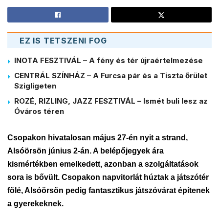
EZ IS TETSZENI FOG
INOTA FESZTIVÁL – A fény és tér újraértelmezése
CENTRÁL SZÍNHÁZ – A Furcsa pár és a Tiszta őrület
Szigligeten
ROZÉ, RIZLING, JAZZ FESZTIVÁL – Ismét buli lesz az
Óváros téren
Csopakon hivatalosan május 27-én nyit a strand,
Alsóörsön június 2-án. A belépőjegyek ára
kismértékben emelkedett, azonban a szolgáltatások
sora is bővült. Csopakon napvitorlát húztak a játszótér
fölé, Alsóörsön pedig fantasztikus játszóvárat építenek
a gyerekeknek.