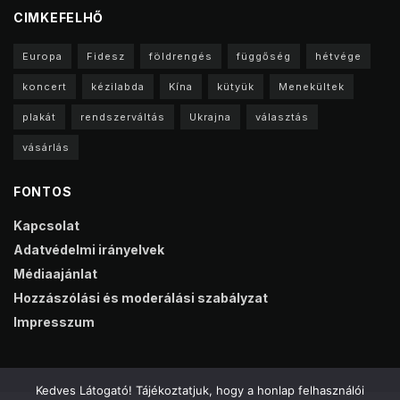
CIMKEFELHŐ
Europa
Fidesz
földrengés
függőség
hétvége
koncert
kézilabda
Kína
kütyük
Menekültek
plakát
rendszerváltás
Ukrajna
választás
vásárlás
FONTOS
Kapcsolat
Adatvédelmi irányelvek
Médiaajánlat
Hozzászólási és moderálási szabályzat
Impresszum
Kedves Látogató! Tájékoztatjuk, hogy a honlap felhasználói