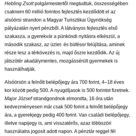
Hebling Zsolt
polgármestertől megtudtuk, összességében
csaknem 60 millió forintos fejlesztés kezdődött el az
alsóörsi strandon a Magyar Turisztikai Ügynökség
pályázatán nyert pénzből. A látványos fejlesztés első
szakasza, a gyerekvár a pünkösdi nyitásra elkészül, a
második szakasz, az üzlet- és büfésor felújítása, aminek
része lesz a térkövezés is, majd őszre kezdődik. Az új
játszótér akadálymentes, mozgássérült gyermekek is
használhatják.
Alsóörsön a felnőtt belépőjegy ára 700 forint, 4–18 éves
kor között pedig 500. A nyugdíjasok is 500 forintot fizetnek.
Major József
strandgondnok elmondta, 16 óra után
kedvezményesen már csak 500 forint a felnőtt belépőjegy
ára, a gyerekjegy pedig 400 forint. Van családi belépőjegy,
illetve napijegy is, ami visszatérős, azaz többszöri
használatra jogosít adott napon. A pénztár reggel fél