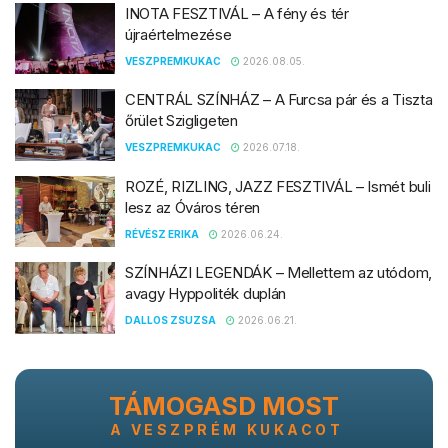
INOTA FESZTIVÁL – A fény és tér
újraértelmezése
VESZPREMKUKAC
2026.08.05.
CENTRÁL SZÍNHÁZ – A Furcsa pár és a Tiszta
őrület Szigligeten
VESZPREMKUKAC
2026.07.18.
ROZÉ, RIZLING, JAZZ FESZTIVÁL – Ismét buli
lesz az Óváros téren
RÉVÉSZ ERIKA
2026.06.24.
SZÍNHÁZI LEGENDÁK – Mellettem az utódom,
avagy Hyppoliték duplán
DALLOS ZSUZSA
2026.06.21.
TÁMOGASD MOST
A VESZPRÉM KUKACOT