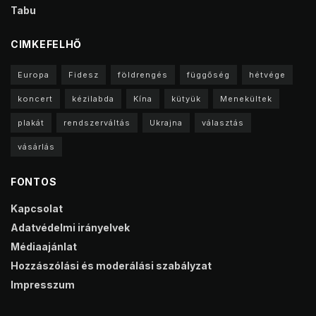
Tabu
CIMKEFELHŐ
Europa
Fidesz
földrengés
függőség
hétvége
koncert
kézilabda
Kína
kütyük
Menekültek
plakát
rendszerváltás
Ukrajna
választás
vásárlás
FONTOS
Kapcsolat
Adatvédelmi irányelvek
Médiaajánlat
Hozzászólási és moderálási szabályzat
Impresszum