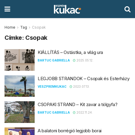
Home
Tag
Csopak
Címke:
Csopak
KIÁLLÍTÁS – Ostástka, a világ ura
BARTUC GABRIELLA
2025.05.12.
LEGJOBB STRANDOK – Csopak és Esterházy
VESZPREMKUKAC
2023.07.13.
CSOPAKI STRAND – Kit zavar a tölgyfa?
BARTUC GABRIELLA
2022.11.24.
A balatoni borrégió legjobb borai