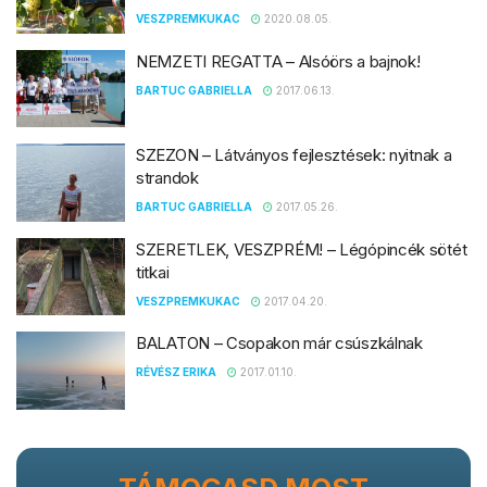
VESZPREMKUKAC
2020.08.05.
NEMZETI REGATTA – Alsóörs a bajnok!
BARTUC GABRIELLA
2017.06.13.
SZEZON – Látványos fejlesztések: nyitnak a
strandok
BARTUC GABRIELLA
2017.05.26.
SZERETLEK, VESZPRÉM! – Légópincék sötét
titkai
VESZPREMKUKAC
2017.04.20.
BALATON – Csopakon már csúszkálnak
RÉVÉSZ ERIKA
2017.01.10.