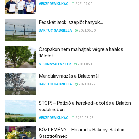
VESZPREMKUKAC
2021.07.09.
Fecskét látok, szeplőt hányok…
BARTUC GABRIELLA
2021.05.30.
Csopakon nem ma hajtják végre a halálos
ítéletet
S. BONNYAI ESZTER
2021.05.13.
Mandulavirágzás a Balatonnál
BARTUC GABRIELLA
2021.03.22.
STOP! – Petíció a Kerekedi-öböl és a Balaton
védelmében
VESZPREMKUKAC
2020.08.26.
KÖZLEMÉNY – Elmarad a Bakony-Balaton
Gasztroünnep