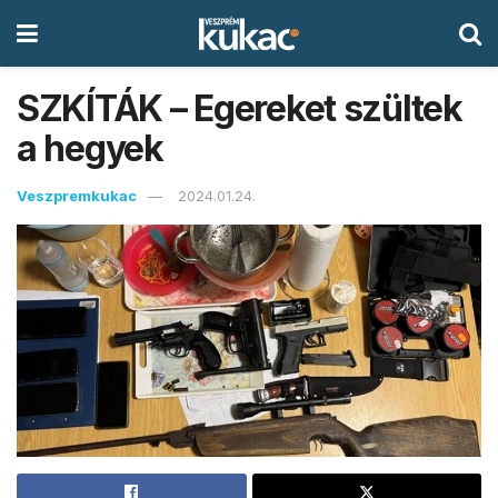
SZKÍTÁK – Egereket szültek
a hegyek
Veszpremkukac
2024.01.24.