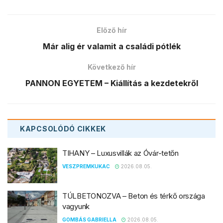
Előző hír
Már alig ér valamit a családi pótlék
Következő hír
PANNON EGYETEM – Kiállítás a kezdetekről
KAPCSOLÓDÓ
CIKKEK
TIHANY – Luxusvillák az Óvár-tetőn
VESZPREMKUKAC
2026.08.05.
TÚLBETONOZVA – Beton és térkő országa
vagyunk
GOMBÁS GABRIELLA
2026.08.05.