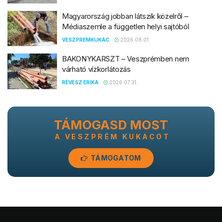
Magyarország jobban látszik közelről –
Médiaszemle a független helyi sajtóból
VESZPREMKUKAC
2026.08.01.
BAKONYKARSZT – Veszprémben nem
várható vízkorlátozás
RÉVÉSZ ERIKA
2026.07.31.
TÁMOGASD MOST
A VESZPRÉM KUKACOT
TÁMOGATOM