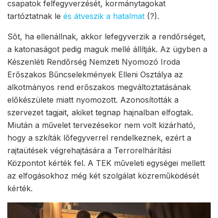
csapatok felfegyverzését, kormánytagokat
tartóztatnak le
és átveszik a hatalmat
(?).
Sőt, ha ellenállnak, akkor lefegyverzik a rendőrséget,
a katonaságot pedig maguk mellé állítják. Az ügyben a
Készenléti Rendőrség Nemzeti Nyomozó Iroda
Erőszakos Bűncselekmények Elleni Osztálya az
alkotmányos rend erőszakos megváltoztatásának
előkészülete miatt nyomozott. Azonosították a
szervezet tagjait, akiket tegnap hajnalban elfogtak.
Miután a művelet tervezésekor nem volt kizárható,
hogy a szkíták lőfegyverrel rendelkeznek, ezért a
rajtaütések végrehajtására a Terrorelhárítási
Központot kérték fel. A TEK műveleti egységei mellett
az elfogásokhoz még két szolgálat közreműködését
kérték.