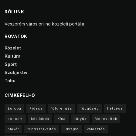
RÓLUNK
Veszprém város online közéleti portálja
ROVATOK
Közélet
Kultúra
Sport
Szubjektív
Tabu
CIMKEFELHŐ
Europa
Fidesz
földrengés
függőség
hétvége
koncert
kézilabda
Kína
kütyük
Menekültek
plakát
rendszerváltás
Ukrajna
választás