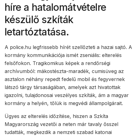
híre a hatalomátvételre
készülő szkíták
letartóztatása.
A police.hu legfrissebb hírét szellőzteti a hazai sajtó. A
kormány kommunikációja ismét zseniális: elterelés
felsőfokon. Tragikomikus képek a rendőrségi
archívumból: mákostészta-maradék, cumisüveg az
asztalon néhány repedt fedelű mobil és fegyvernek
látszó tárgy társaságában, amelyek azt hivatottak
igazolni, tulajdonosai veszélyes szkíták, ám a magyar
kormány a helyén, tőlük is megvédi állampolgárait.
Ügyes az elterelés időzítése, hiszen a Szkíta
Magyarország vezetői a neten már tavaly ősszel
tudatták, megkezdik a nemzeti szabad katonai