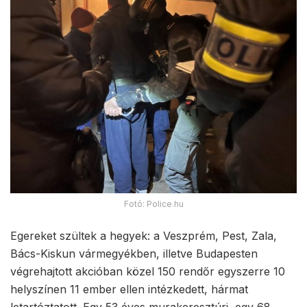
Fotó: Police.hu
Egereket szültek a hegyek: a Veszprém, Pest, Zala,
Bács-Kiskun vármegyékben, illetve Budapesten
végrehajtott akcióban közel 150 rendőr egyszerre 10
helyszínen 11 ember ellen intézkedett, hármat
letartóztatott. Egy 53 éves murakeresztúri, egy 68