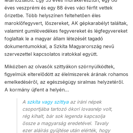
éves veszprémi és egy 88 éves váci férfit vettek
őrizetbe. Több helyszínen feltehetően éles
maroklőfegyvert, lőszereket, AK gépkarabélyt találtak,
valamint gumilövedékes fegyvereket és légfegyvereket
foglaltak le a magyar állam létezését tagadó
dokumentumokkal, a Szkíta Magyarország nevű
szervezettel kapcsolatos iratokkal együtt.
Miközben az olvasók szittyákon szörnyülködtek,
figyelmük elterelődött az élelmiszerek árának rohamos
emelkedéséről, az egészségügy siralmas helyzetéről.
A kormány újfent a helyén…
A
szkíta vagy szittya
az iráni népek
csoportjába tartozó ókori lovasnép volt,
rég kihalt, bár sok legenda kapcsolja
össze a magyarság eredetével. Tavaly
ezer aláírás gyűjtése után elérték, hogy